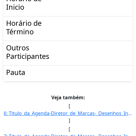
Inicio
Horário de
Término
Outros
Participantes
Pauta
Veja também:
[
6: Titulo_da_Agenda-Diretor_de_Marcas-_Desenhos_Industriais_e_Indicacoes_Geograficas-Descricao_da_Agend]
]
[