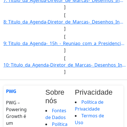
7: Titulo_da_Agenda-Diretor_de_Marcas-_Desenhos_Industriais_e_Indicacoes_Geograficas-Descricao_da_Agend]
]
[
8: Titulo_da_Agenda-Diretor_de_Marcas-_Desenhos_Industriais_e_Indicacoes_Geograficas-Descricao_da_Agend]
]
[
9: Titulo_da_Agenda-_15h_-_Reuniao_com_a_Presidencia.-Descricao_da_Agenda--Nome_do_Orgao--Nome_da_Autor]
]
[
10: Titulo_da_Agenda-Diretor_de_Marcas-_Desenhos_Industriais_e_Indicacoes_Geograficas-Descricao_da_Agend]
]
PWG
Sobre
Privacidade
nós
Política de
PWG –
Privacidade
Powering
Fontes
Termos de
Growth é
de Dados
Uso
um
Política