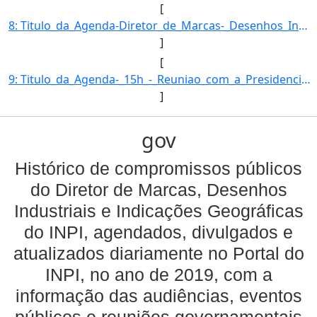
[
8: Titulo_da_Agenda-Diretor_de_Marcas-_Desenhos_Industriais_e_Indicacoes_Geograficas-Descricao_da_Agend]
]
[
9: Titulo_da_Agenda-_15h_-_Reuniao_com_a_Presidencia.-Descricao_da_Agenda--Nome_do_Orgao--Nome_da_Autor]
]
gov
Histórico de compromissos públicos
do Diretor de Marcas, Desenhos
Industriais e Indicações Geográficas
do INPI, agendados, divulgados e
atualizados diariamente no Portal do
INPI, no ano de 2019, com a
informação das audiências, eventos
públicos e reuniões governamentais