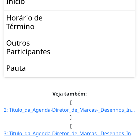
Inicio
Horário de
Término
Outros
Participantes
Pauta
Veja também:
[
2: Titulo_da_Agenda-Diretor_de_Marcas-_Desenhos_Industriais_e_Indicacoes_Geograficas-Descricao_da_Agend]
]
[
3: Titulo_da_Agenda-Diretor_de_Marcas-_Desenhos_Industriais_e_Indicacoes_Geograficas-Descricao_da_Agend]