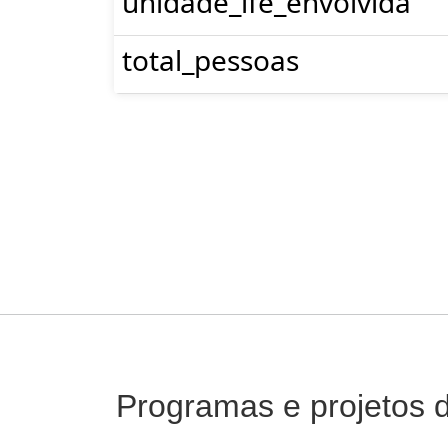
unidade_ife_envolvida
total_pessoas
Programas e projetos 