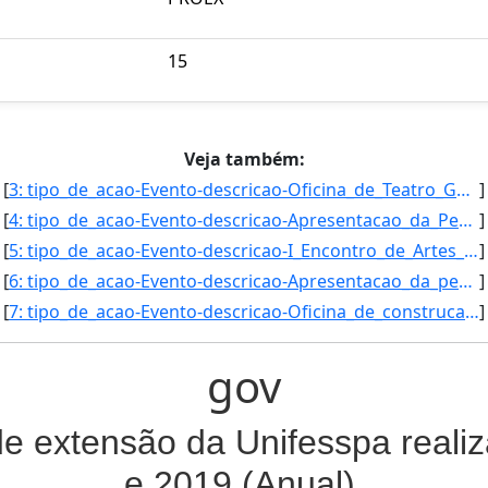
15
Veja também:
[
3: tipo_de_acao-Evento-descricao-Oficina_de_Teatro_Guerrilheiras-submetido-Nao_se_aplica_-aprovado-Nao_]
]
[
4: tipo_de_acao-Evento-descricao-Apresentacao_da_Peca_teatral_“Guerrilheiras-_ou_para_a_terra_nao_ha_de]
]
[
5: tipo_de_acao-Evento-descricao-I_Encontro_de_Artes_Cenicas_da_Unifesspa-submetido-Nao_se_aplica_-apro]
]
[
6: tipo_de_acao-Evento-descricao-Apresentacao_da_peca_teatral_“A_lenda_de_Joana_Virgem”-submetido-Nao_s]
]
[
7: tipo_de_acao-Evento-descricao-Oficina_de_construcao_poetica_feminina_\A_pluralidade_em_ser_mulher_na]
]
gov
de extensão da Unifesspa reali
e 2019 (Anual).