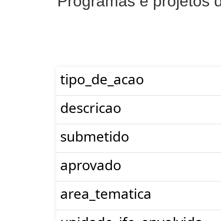
Programas e projetos 
tipo_de_acao
descricao
submetido
aprovado
area_tematica