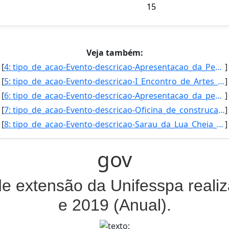
15
Veja também:
[
4: tipo_de_acao-Evento-descricao-Apresentacao_da_Peca_teatral_“Guerrilheiras-_ou_para_a_terra_nao_ha_de]
]
[
5: tipo_de_acao-Evento-descricao-I_Encontro_de_Artes_Cenicas_da_Unifesspa-submetido-Nao_se_aplica_-apro]
]
[
6: tipo_de_acao-Evento-descricao-Apresentacao_da_peca_teatral_“A_lenda_de_Joana_Virgem”-submetido-Nao_s]
]
[
7: tipo_de_acao-Evento-descricao-Oficina_de_construcao_poetica_feminina_\A_pluralidade_em_ser_mulher_na]
]
[
8: tipo_de_acao-Evento-descricao-Sarau_da_Lua_Cheia_IV_coloquio_internacional_discurso_e_midia_na_Amazo]
]
gov
de extensão da Unifesspa reali
e 2019 (Anual).