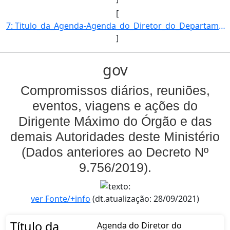
[
7: Titulo_da_Agenda-Agenda_do_Diretor_do_Departamento_de_Inspecao_de_Produtos_de_Origem_Vegetal-Descric]
]
gov
Compromissos diários, reuniões,
eventos, viagens e ações do
Dirigente Máximo do Órgão e das
demais Autoridades deste Ministério
(Dados anteriores ao Decreto Nº
9.756/2019).
ver Fonte/+info
(dt.atualização: 28/09/2021)
Título da
Agenda do Diretor do