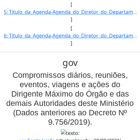
[
5: Titulo_da_Agenda-Agenda_do_Diretor_do_Departamento_de_Inspecao_de_Produtos_de_Origem_Vegetal-Descric]
]
[
6: Titulo_da_Agenda-Agenda_do_Diretor_do_Departamento_de_Inspecao_de_Produtos_de_Origem_Vegetal-Descric]
]
gov
Compromissos diários, reuniões,
eventos, viagens e ações do
Dirigente Máximo do Órgão e das
demais Autoridades deste Ministério
(Dados anteriores ao Decreto Nº
9.756/2019).