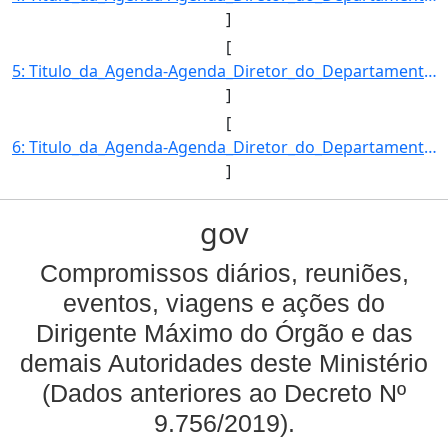
]
[
5: Titulo_da_Agenda-Agenda_Diretor_do_Departamento_de_Acesso_a_Mercados_e_Competitividade-Descricao_da_]
]
[
6: Titulo_da_Agenda-Agenda_Diretor_do_Departamento_de_Acesso_a_Mercados_e_Competitividade-Descricao_da_]
]
gov
Compromissos diários, reuniões,
eventos, viagens e ações do
Dirigente Máximo do Órgão e das
demais Autoridades deste Ministério
(Dados anteriores ao Decreto Nº
9.756/2019).