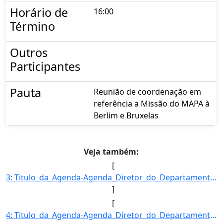
Horário de
16:00
Término
Outros
Participantes
Pauta
Reunião de coordenação em
referência a Missão do MAPA à
Berlim e Bruxelas
Veja também:
[
3: Titulo_da_Agenda-Agenda_Diretor_do_Departamento_de_Acesso_a_Mercados_e_Competitividade-Descricao_da_]
]
[
4: Titulo_da_Agenda-Agenda_Diretor_do_Departamento_de_Acesso_a_Mercados_e_Competitividade-Descricao_da_]