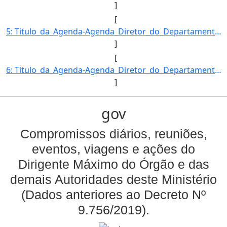
]
[
5: Titulo_da_Agenda-Agenda_Diretor_do_Departamento_de_Acesso_a_Mercados_e_Competitividade-Descricao_da_]
]
[
6: Titulo_da_Agenda-Agenda_Diretor_do_Departamento_de_Acesso_a_Mercados_e_Competitividade-Descricao_da_]
]
gov
Compromissos diários, reuniões,
eventos, viagens e ações do
Dirigente Máximo do Órgão e das
demais Autoridades deste Ministério
(Dados anteriores ao Decreto Nº
9.756/2019).