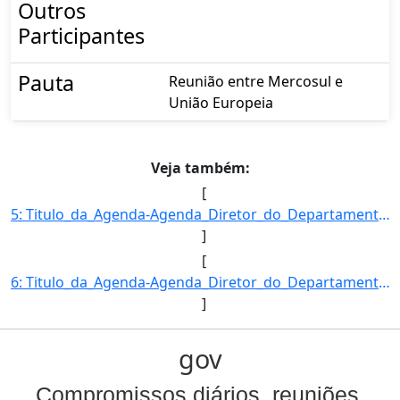
Outros
Participantes
Pauta
Reunião entre Mercosul e
União Europeia
Veja também:
[
5: Titulo_da_Agenda-Agenda_Diretor_do_Departamento_de_Acesso_a_Mercados_e_Competitividade-Descricao_da_]
]
[
6: Titulo_da_Agenda-Agenda_Diretor_do_Departamento_de_Acesso_a_Mercados_e_Competitividade-Descricao_da_]
]
gov
Compromissos diários, reuniões,