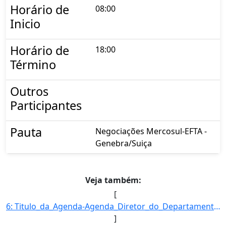
Horário de
08:00
Inicio
Horário de
18:00
Término
Outros
Participantes
Pauta
Negociações Mercosul-EFTA -
Genebra/Suiça
Veja também:
[
6: Titulo_da_Agenda-Agenda_Diretor_do_Departamento_de_Acesso_a_Mercados_e_Competitividade-Descricao_da_]
]