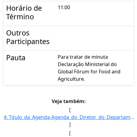
Horário de
11:00
Término
Outros
Participantes
Pauta
Para tratar de minuta
Declaração Ministerial do
Global Fórum for Food and
Agriculture.
Veja também:
[
4: Titulo_da_Agenda-Agenda_do_Diretor_do_Departamento_de_Desenvolvimento_das_Cadeias_Produtivas_e_da_Pr]
]
[