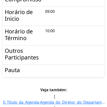
Horário de
09:00
Inicio
Horário de
10:00
Término
Outros
Participantes
Pauta
Veja também:
[
5: Titulo_da_Agenda-Agenda_do_Diretor_do_Departamento_de_Desenvolvimento_das_Cadeias_Produtivas_e_da_Pr]