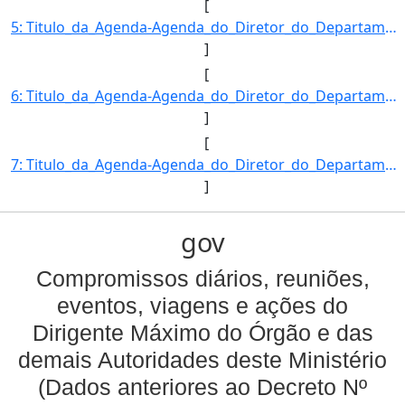
[
5: Titulo_da_Agenda-Agenda_do_Diretor_do_Departamento_de_Desenvolvimento_das_Cadeias_Produtivas_e_da_Pr]
]
[
6: Titulo_da_Agenda-Agenda_do_Diretor_do_Departamento_de_Desenvolvimento_das_Cadeias_Produtivas_e_da_Pr]
]
[
7: Titulo_da_Agenda-Agenda_do_Diretor_do_Departamento_de_Desenvolvimento_das_Cadeias_Produtivas_e_da_Pr]
]
gov
Compromissos diários, reuniões,
eventos, viagens e ações do
Dirigente Máximo do Órgão e das
demais Autoridades deste Ministério
(Dados anteriores ao Decreto Nº