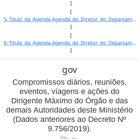
]
[
5: Titulo_da_Agenda-Agenda_do_Diretor_do_Departamento_de_Desenvolvimento_das_Cadeias_Produtivas_e_da_Pr]
]
[
6: Titulo_da_Agenda-Agenda_do_Diretor_do_Departamento_de_Desenvolvimento_das_Cadeias_Produtivas_e_da_Pr]
]
gov
Compromissos diários, reuniões,
eventos, viagens e ações do
Dirigente Máximo do Órgão e das
demais Autoridades deste Ministério
(Dados anteriores ao Decreto Nº
9.756/2019).