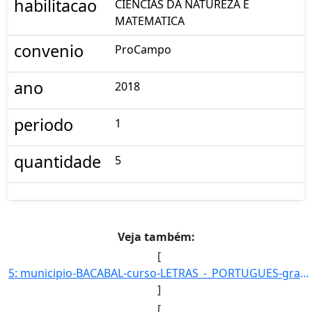
habilitacao
CIÊNCIAS DA NATUREZA E
MATEMATICA
convenio
ProCampo
ano
2018
periodo
1
quantidade
5
Veja também:
[
5: municipio-BACABAL-curso-LETRAS_-_PORTUGUES-grau-LICENCIATURA-turno-Vespertino-modalidade-Presencial-]
]
[