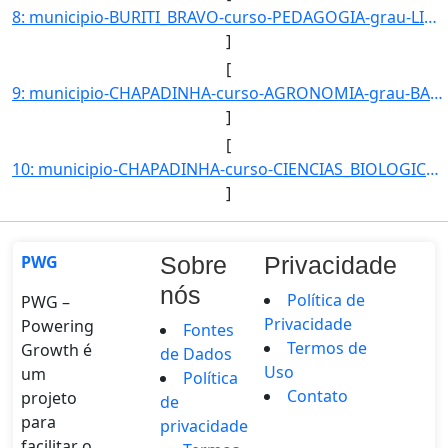
8: municipio-BURITI_BRAVO-curso-PEDAGOGIA-grau-LICENCIATURA-turno-Matutino_e_Vespertino-modalidade-Pres]
]
[
9: municipio-CHAPADINHA-curso-AGRONOMIA-grau-BACHARELADO-turno-Matutino_e_Vespertino-modalidade-Presenc]
]
[
10: municipio-CHAPADINHA-curso-CIENCIAS_BIOLOGICAS-grau-LICENCIATURA_PLENA-turno-Vespertino-modalidade-P]
]
PWG
Sobre
Privacidade
nós
Política de
PWG –
Privacidade
Powering
Fontes
Termos de
Growth é
de Dados
Uso
um
Política
Contato
projeto
de
para
privacidade
facilitar o