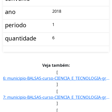
ano
2018
periodo
1
quantidade
6
Veja também:
[
6: municipio-BALSAS-curso-CIENCIA_E_TECNOLOGIA-grau-BACHARELADO-turno-Matutino-modalidade-Presencial-ni]
]
[
7: municipio-BALSAS-curso-CIENCIA_E_TECNOLOGIA-grau-BACHARELADO-turno-Noturno-modalidade-Presencial-niv]
]
[