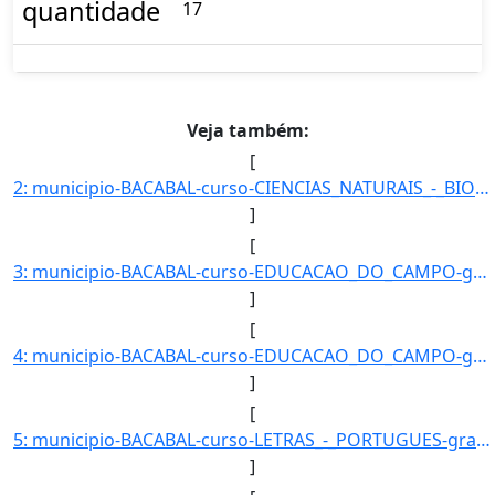
quantidade
17
Veja também:
[
2: municipio-BACABAL-curso-CIENCIAS_NATURAIS_-_BIOLOGIA-grau-LICENCIATURA_PLENA-turno-Noturno-modalidad]
]
[
3: municipio-BACABAL-curso-EDUCACAO_DO_CAMPO-grau-LICENCIATURA_PLENA-turno-Matutino-_Vespertino_e_Notur]
]
[
4: municipio-BACABAL-curso-EDUCACAO_DO_CAMPO-grau-LICENCIATURA_PLENA-turno-Matutino-_Vespertino_e_Notur]
]
[
5: municipio-BACABAL-curso-LETRAS_-_PORTUGUES-grau-LICENCIATURA-turno-Vespertino-modalidade-Presencial-]
]