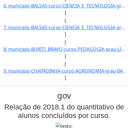
6: municipio-BALSAS-curso-CIENCIA_E_TECNOLOGIA-grau-BACHARELADO-turno-Matutino-modalidade-Presencial-ni]
]
[
7: municipio-BALSAS-curso-CIENCIA_E_TECNOLOGIA-grau-BACHARELADO-turno-Noturno-modalidade-Presencial-niv]
]
[
8: municipio-BURITI_BRAVO-curso-PEDAGOGIA-grau-LICENCIATURA-turno-Matutino_e_Vespertino-modalidade-Pres]
]
[
9: municipio-CHAPADINHA-curso-AGRONOMIA-grau-BACHARELADO-turno-Matutino_e_Vespertino-modalidade-Presenc]
]
gov
Relação de 2018.1 do quantitativo de
alunos concluídos por curso.