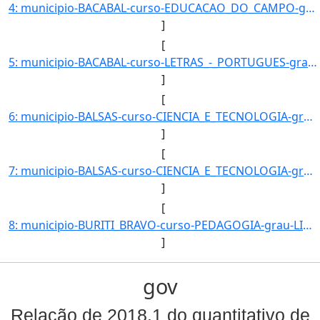
4: municipio-BACABAL-curso-EDUCACAO_DO_CAMPO-grau-LICENCIATURA_PLENA-turno-Matutino-_Vespertino_e_Notur]
]
[
5: municipio-BACABAL-curso-LETRAS_-_PORTUGUES-grau-LICENCIATURA-turno-Vespertino-modalidade-Presencial-]
]
[
6: municipio-BALSAS-curso-CIENCIA_E_TECNOLOGIA-grau-BACHARELADO-turno-Matutino-modalidade-Presencial-ni]
]
[
7: municipio-BALSAS-curso-CIENCIA_E_TECNOLOGIA-grau-BACHARELADO-turno-Noturno-modalidade-Presencial-niv]
]
[
8: municipio-BURITI_BRAVO-curso-PEDAGOGIA-grau-LICENCIATURA-turno-Matutino_e_Vespertino-modalidade-Pres]
]
gov
Relação de 2018.1 do quantitativo de