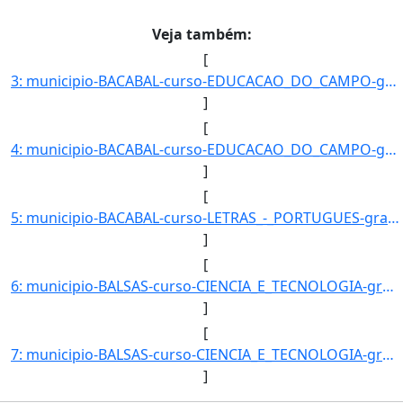
Veja também:
[
3: municipio-BACABAL-curso-EDUCACAO_DO_CAMPO-grau-LICENCIATURA_PLENA-turno-Matutino-_Vespertino_e_Notur]
]
[
4: municipio-BACABAL-curso-EDUCACAO_DO_CAMPO-grau-LICENCIATURA_PLENA-turno-Matutino-_Vespertino_e_Notur]
]
[
5: municipio-BACABAL-curso-LETRAS_-_PORTUGUES-grau-LICENCIATURA-turno-Vespertino-modalidade-Presencial-]
]
[
6: municipio-BALSAS-curso-CIENCIA_E_TECNOLOGIA-grau-BACHARELADO-turno-Matutino-modalidade-Presencial-ni]
]
[
7: municipio-BALSAS-curso-CIENCIA_E_TECNOLOGIA-grau-BACHARELADO-turno-Noturno-modalidade-Presencial-niv]
]