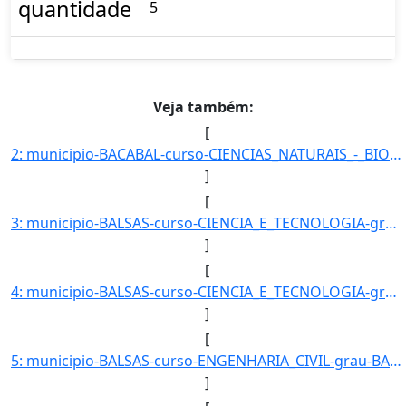
quantidade
5
Veja também:
[
2: municipio-BACABAL-curso-CIENCIAS_NATURAIS_-_BIOLOGIA-grau-LICENCIATURA_PLENA-turno-Noturno-modalidad]
]
[
3: municipio-BALSAS-curso-CIENCIA_E_TECNOLOGIA-grau-BACHARELADO-turno-Matutino-modalidade-Presencial-ni]
]
[
4: municipio-BALSAS-curso-CIENCIA_E_TECNOLOGIA-grau-BACHARELADO-turno-Noturno-modalidade-Presencial-niv]
]
[
5: municipio-BALSAS-curso-ENGENHARIA_CIVIL-grau-BACHARELADO-turno-Matutino-modalidade-Presencial-nivel-]
]