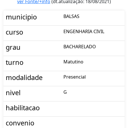
ver Fonte/+info
(dt.atualização: 18/08/2021)
municipio
BALSAS
curso
ENGENHARIA CIVIL
grau
BACHARELADO
turno
Matutino
modalidade
Presencial
nivel
G
habilitacao
convenio