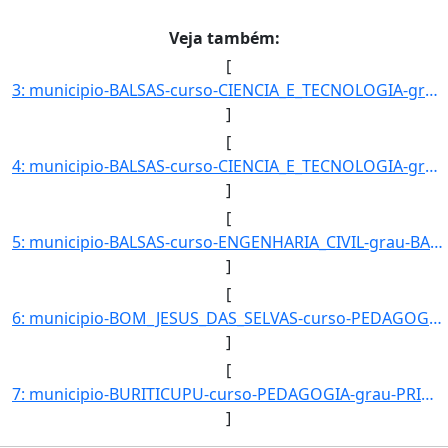
Veja também:
[
3: municipio-BALSAS-curso-CIENCIA_E_TECNOLOGIA-grau-BACHARELADO-turno-Matutino-modalidade-Presencial-ni]
]
[
4: municipio-BALSAS-curso-CIENCIA_E_TECNOLOGIA-grau-BACHARELADO-turno-Noturno-modalidade-Presencial-niv]
]
[
5: municipio-BALSAS-curso-ENGENHARIA_CIVIL-grau-BACHARELADO-turno-Matutino-modalidade-Presencial-nivel-]
]
[
6: municipio-BOM_JESUS_DAS_SELVAS-curso-PEDAGOGIA-grau-PRIMEIRA_LICENCIATURA-turno-Matutino_e_Vespertin]
]
[
7: municipio-BURITICUPU-curso-PEDAGOGIA-grau-PRIMEIRA_LICENCIATURA-turno-Matutino_e_Vespertino-modalida]
]