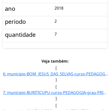
ano
2018
periodo
2
quantidade
7
Veja também:
[
6: municipio-BOM_JESUS_DAS_SELVAS-curso-PEDAGOGIA-grau-PRIMEIRA_LICENCIATURA-turno-Matutino_e_Vespertin]
]
[
7: municipio-BURITICUPU-curso-PEDAGOGIA-grau-PRIMEIRA_LICENCIATURA-turno-Matutino_e_Vespertino-modalida]
]
[