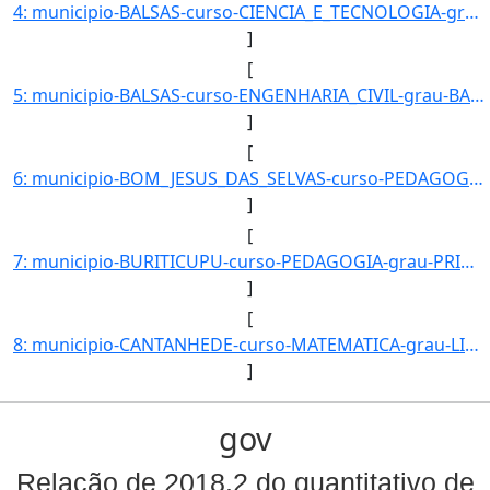
4: municipio-BALSAS-curso-CIENCIA_E_TECNOLOGIA-grau-BACHARELADO-turno-Noturno-modalidade-Presencial-niv]
]
[
5: municipio-BALSAS-curso-ENGENHARIA_CIVIL-grau-BACHARELADO-turno-Matutino-modalidade-Presencial-nivel-]
]
[
6: municipio-BOM_JESUS_DAS_SELVAS-curso-PEDAGOGIA-grau-PRIMEIRA_LICENCIATURA-turno-Matutino_e_Vespertin]
]
[
7: municipio-BURITICUPU-curso-PEDAGOGIA-grau-PRIMEIRA_LICENCIATURA-turno-Matutino_e_Vespertino-modalida]
]
[
8: municipio-CANTANHEDE-curso-MATEMATICA-grau-LICENCIATURA_PLENA-turno-Matutino_e_Vespertino-modalidade]
]
gov
Relação de 2018.2 do quantitativo de