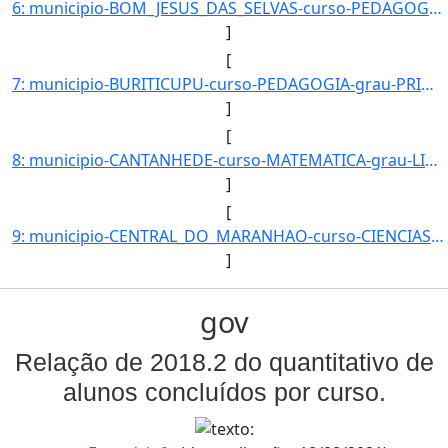
6: municipio-BOM_JESUS_DAS_SELVAS-curso-PEDAGOGIA-grau-PRIMEIRA_LICENCIATURA-turno-Matutino_e_Vespertin]
]
[
7: municipio-BURITICUPU-curso-PEDAGOGIA-grau-PRIMEIRA_LICENCIATURA-turno-Matutino_e_Vespertino-modalida]
]
[
8: municipio-CANTANHEDE-curso-MATEMATICA-grau-LICENCIATURA_PLENA-turno-Matutino_e_Vespertino-modalidade]
]
[
9: municipio-CENTRAL_DO_MARANHAO-curso-CIENCIAS_EXATAS-grau-LICENCIATURA_PLENA-turno-Matutino-_Vesperti]
]
gov
Relação de 2018.2 do quantitativo de
alunos concluídos por curso.