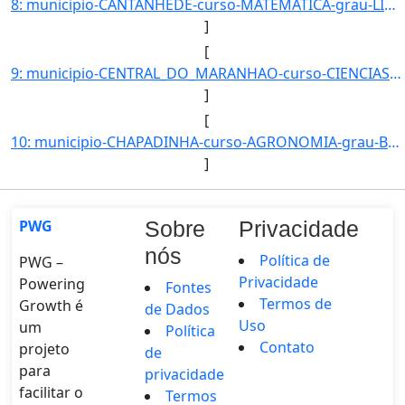
8: municipio-CANTANHEDE-curso-MATEMATICA-grau-LICENCIATURA_PLENA-turno-Matutino_e_Vespertino-modalidade]
]
[
9: municipio-CENTRAL_DO_MARANHAO-curso-CIENCIAS_EXATAS-grau-LICENCIATURA_PLENA-turno-Matutino-_Vesperti]
]
[
10: municipio-CHAPADINHA-curso-AGRONOMIA-grau-BACHARELADO-turno-Matutino_e_Vespertino-modalidade-Presenc]
]
PWG
Sobre
Privacidade
nós
Política de
PWG –
Privacidade
Powering
Fontes
Termos de
Growth é
de Dados
Uso
um
Política
Contato
projeto
de
para
privacidade
facilitar o
Termos