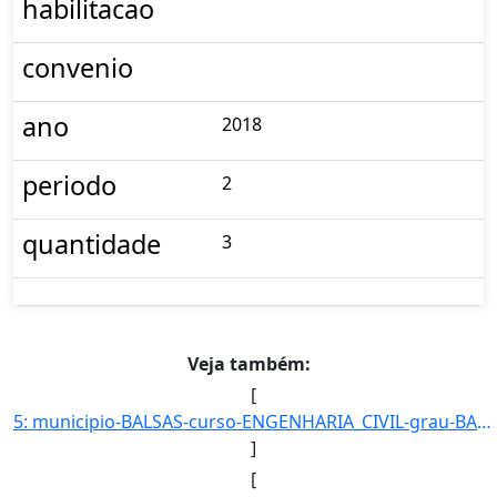
habilitacao
convenio
ano
2018
periodo
2
quantidade
3
Veja também:
[
5: municipio-BALSAS-curso-ENGENHARIA_CIVIL-grau-BACHARELADO-turno-Matutino-modalidade-Presencial-nivel-]
]
[