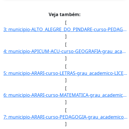
Veja também:
[
3: municipio-ALTO_ALEGRE_DO_PINDARE-curso-PEDAGOGIA-grau_academico-LICENCIATURA_PLENA-turno-Matutino_e_]
]
[
4: municipio-APICUM-ACU-curso-GEOGRAFIA-grau_academico-PRIMEIRA_LICENCIATURA-turno-Matutino_e_Vespertin]
]
[
5: municipio-ARARI-curso-LETRAS-grau_academico-LICENCIATURA_PLENA-turno-Matutino-_Vespertino_e_Noturno-]
]
[
6: municipio-ARARI-curso-MATEMATICA-grau_academico-LICENCIATURA_PLENA-turno-Matutino-_Vespertino_e_Notu]
]
[
7: municipio-ARARI-curso-PEDAGOGIA-grau_academico-LICENCIATURA_PLENA-turno-Matutino-_Vespertino_e_Notur]
]