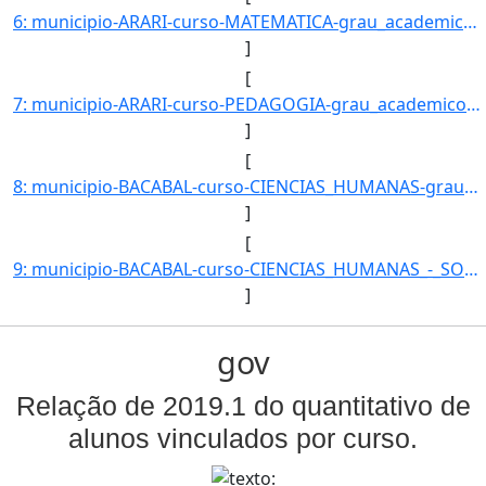
6: municipio-ARARI-curso-MATEMATICA-grau_academico-LICENCIATURA_PLENA-turno-Matutino-_Vespertino_e_Notu]
]
[
7: municipio-ARARI-curso-PEDAGOGIA-grau_academico-LICENCIATURA_PLENA-turno-Matutino-_Vespertino_e_Notur]
]
[
8: municipio-BACABAL-curso-CIENCIAS_HUMANAS-grau_academico-LICENCIATURA_PLENA-turno-Noturno-modalidade-]
]
[
9: municipio-BACABAL-curso-CIENCIAS_HUMANAS_-_SOCIOLOGIA-grau_academico-LICENCIATURA_PLENA-turno-Noturn]
]
gov
Relação de 2019.1 do quantitativo de
alunos vinculados por curso.