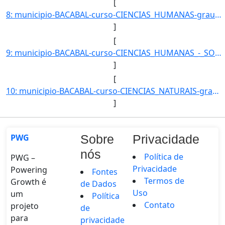
[
8: municipio-BACABAL-curso-CIENCIAS_HUMANAS-grau_academico-LICENCIATURA_PLENA-turno-Noturno-modalidade-]
]
[
9: municipio-BACABAL-curso-CIENCIAS_HUMANAS_-_SOCIOLOGIA-grau_academico-LICENCIATURA_PLENA-turno-Noturn]
]
[
10: municipio-BACABAL-curso-CIENCIAS_NATURAIS-grau_academico-LICENCIATURA_PLENA-turno-Noturno-modalidade]
]
PWG
Sobre
Privacidade
nós
Política de
PWG –
Privacidade
Powering
Fontes
Termos de
Growth é
de Dados
Uso
um
Política
Contato
projeto
de
para
privacidade