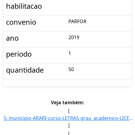
habilitacao
convenio
PARFOR
ano
2019
periodo
1
quantidade
50
Veja também:
[
5: municipio-ARARI-curso-LETRAS-grau_academico-LICENCIATURA_PLENA-turno-Matutino-_Vespertino_e_Noturno-]
]
[