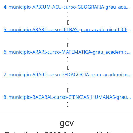
4: municipio-APICUM-ACU-curso-GEOGRAFIA-grau_academico-PRIMEIRA_LICENCIATURA-turno-Matutino_e_Vespertin]
]
[
5: municipio-ARARI-curso-LETRAS-grau_academico-LICENCIATURA_PLENA-turno-Matutino-_Vespertino_e_Noturno-]
]
[
6: municipio-ARARI-curso-MATEMATICA-grau_academico-LICENCIATURA_PLENA-turno-Matutino-_Vespertino_e_Notu]
]
[
7: municipio-ARARI-curso-PEDAGOGIA-grau_academico-LICENCIATURA_PLENA-turno-Matutino-_Vespertino_e_Notur]
]
[
8: municipio-BACABAL-curso-CIENCIAS_HUMANAS-grau_academico-LICENCIATURA_PLENA-turno-Noturno-modalidade-]
]
gov