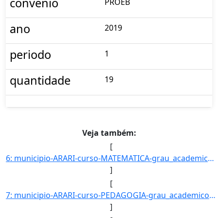
convenio
PROEB
ano
2019
periodo
1
quantidade
19
Veja também:
[
6: municipio-ARARI-curso-MATEMATICA-grau_academico-LICENCIATURA_PLENA-turno-Matutino-_Vespertino_e_Notu]
]
[
7: municipio-ARARI-curso-PEDAGOGIA-grau_academico-LICENCIATURA_PLENA-turno-Matutino-_Vespertino_e_Notur]
]