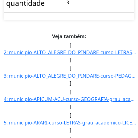
quantidade
3
Veja também:
[
2: municipio-ALTO_ALEGRE_DO_PINDARE-curso-LETRAS-grau_academico-LICENCIATURA_PLENA-turno-Matutino-_Vesp]
]
[
3: municipio-ALTO_ALEGRE_DO_PINDARE-curso-PEDAGOGIA-grau_academico-LICENCIATURA_PLENA-turno-Matutino_e_]
]
[
4: municipio-APICUM-ACU-curso-GEOGRAFIA-grau_academico-PRIMEIRA_LICENCIATURA-turno-Matutino_e_Vespertin]
]
[
5: municipio-ARARI-curso-LETRAS-grau_academico-LICENCIATURA_PLENA-turno-Matutino-_Vespertino_e_Noturno-]
]