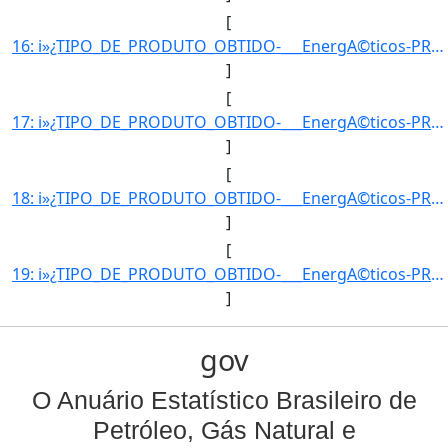
[
16: i»¿TIPO_DE_PRODUTO_OBTIDO-___EnergA©ticos-PRODUTO_OBTIDO-GLP1-UNIDADE_DE_MEDIDA-m3-QUANTIDADE_OBTIDA]
]
[
17: i»¿TIPO_DE_PRODUTO_OBTIDO-___EnergA©ticos-PRODUTO_OBTIDO-GLP1-UNIDADE_DE_MEDIDA-m3-QUANTIDADE_OBTIDA]
]
[
18: i»¿TIPO_DE_PRODUTO_OBTIDO-___EnergA©ticos-PRODUTO_OBTIDO-GLP1-UNIDADE_DE_MEDIDA-m3-QUANTIDADE_OBTIDA]
]
[
19: i»¿TIPO_DE_PRODUTO_OBTIDO-___EnergA©ticos-PRODUTO_OBTIDO-GLP1-UNIDADE_DE_MEDIDA-m3-QUANTIDADE_OBTIDA]
]
gov
O Anuário Estatístico Brasileiro de
Petróleo, Gás Natural e