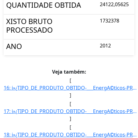
QUANTIDADE OBTIDA
24122,05625
XISTO BRUTO
1732378
PROCESSADO
ANO
2012
Veja também:
[
16: i»¿TIPO_DE_PRODUTO_OBTIDO-___EnergA©ticos-PRODUTO_OBTIDO-GLP1-UNIDADE_DE_MEDIDA-m3-QUANTIDADE_OBTIDA]
]
[
17: i»¿TIPO_DE_PRODUTO_OBTIDO-___EnergA©ticos-PRODUTO_OBTIDO-GLP1-UNIDADE_DE_MEDIDA-m3-QUANTIDADE_OBTIDA]
]
[
18: i»¿TIPO_DE_PRODUTO_OBTIDO-___EnergA©ticos-PRODUTO_OBTIDO-GLP1-UNIDADE_DE_MEDIDA-m3-QUANTIDADE_OBTIDA]