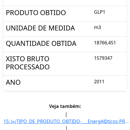
PRODUTO OBTIDO
GLP1
UNIDADE DE MEDIDA
m3
QUANTIDADE OBTIDA
18766,451
XISTO BRUTO
1579347
PROCESSADO
ANO
2011
Veja também:
[
15: i»¿TIPO_DE_PRODUTO_OBTIDO-___EnergA©ticos-PRODUTO_OBTIDO-GLP1-UNIDADE_DE_MEDIDA-m3-QUANTIDADE_OBTIDA]
]