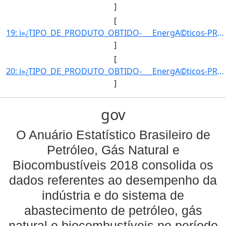
]
[
19: i»¿TIPO_DE_PRODUTO_OBTIDO-___EnergA©ticos-PRODUTO_OBTIDO-GLP1-UNIDADE_DE_MEDIDA-m3-QUANTIDADE_OBTIDA]
]
[
20: i»¿TIPO_DE_PRODUTO_OBTIDO-___EnergA©ticos-PRODUTO_OBTIDO-GLP1-UNIDADE_DE_MEDIDA-m3-QUANTIDADE_OBTIDA]
]
gov
O Anuário Estatístico Brasileiro de
Petróleo, Gás Natural e
Biocombustíveis 2018 consolida os
dados referentes ao desempenho da
indústria e do sistema de
abastecimento de petróleo, gás
natural e biocombustíveis no período