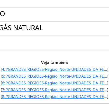
ÃO
GÁS NATURAL
Veja também:
[
4: ?GRANDES_REGIOES-Regiao_Norte-UNIDADES_DA_FEDERACAO-Amazonas-CONSUMO_PROPRIO_DE_GAS_NATURAL-241539-6]
]
[
5: ?GRANDES_REGIOES-Regiao_Norte-UNIDADES_DA_FEDERACAO-Amazonas-CONSUMO_PROPRIO_DE_GAS_NATURAL-236071-5]
]
[
6: ?GRANDES_REGIOES-Regiao_Norte-UNIDADES_DA_FEDERACAO-Amazonas-CONSUMO_PROPRIO_DE_GAS_NATURAL-242996-4]
]
[
7: ?GRANDES_REGIOES-Regiao_Norte-UNIDADES_DA_FEDERACAO-Amazonas-CONSUMO_PROPRIO_DE_GAS_NATURAL-232958-6]
]
[
8: ?GRANDES_REGIOES-Regiao_Norte-UNIDADES_DA_FEDERACAO-Amazonas-CONSUMO_PROPRIO_DE_GAS_NATURAL-228884-2]
]