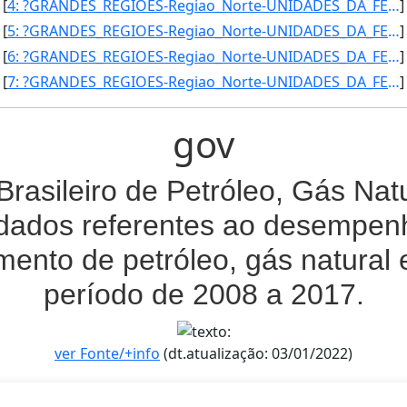
[
4: ?GRANDES_REGIOES-Regiao_Norte-UNIDADES_DA_FEDERACAO-Amazonas-CONSUMO_PROPRIO_DE_GAS_NATURAL-241539-6]
]
[
5: ?GRANDES_REGIOES-Regiao_Norte-UNIDADES_DA_FEDERACAO-Amazonas-CONSUMO_PROPRIO_DE_GAS_NATURAL-236071-5]
]
[
6: ?GRANDES_REGIOES-Regiao_Norte-UNIDADES_DA_FEDERACAO-Amazonas-CONSUMO_PROPRIO_DE_GAS_NATURAL-242996-4]
]
[
7: ?GRANDES_REGIOES-Regiao_Norte-UNIDADES_DA_FEDERACAO-Amazonas-CONSUMO_PROPRIO_DE_GAS_NATURAL-232958-6]
]
gov
 Brasileiro de Petróleo, Gás Nat
dados referentes ao desempenh
mento de petróleo, gás natural 
período de 2008 a 2017.
ver Fonte/+info
(dt.atualização: 03/01/2022)