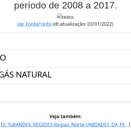
período de 2008 a 2017.
ver Fonte/+info
(dt.atualização: 03/01/2022)
ÃO
GÁS NATURAL
Veja também:
[
3: ?GRANDES_REGIOES-Regiao_Norte-UNIDADES_DA_FEDERACAO-Amazonas-CONSUMO_PROPRIO_DE_GAS_NATURAL-250678-9]
]