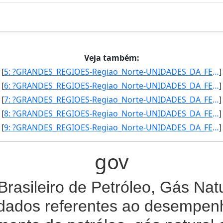
Veja também:
[
5: ?GRANDES_REGIOES-Regiao_Norte-UNIDADES_DA_FEDERACAO-Amazonas-CONSUMO_PROPRIO_DE_GAS_NATURAL-236071-5]
]
[
6: ?GRANDES_REGIOES-Regiao_Norte-UNIDADES_DA_FEDERACAO-Amazonas-CONSUMO_PROPRIO_DE_GAS_NATURAL-242996-4]
]
[
7: ?GRANDES_REGIOES-Regiao_Norte-UNIDADES_DA_FEDERACAO-Amazonas-CONSUMO_PROPRIO_DE_GAS_NATURAL-232958-6]
]
[
8: ?GRANDES_REGIOES-Regiao_Norte-UNIDADES_DA_FEDERACAO-Amazonas-CONSUMO_PROPRIO_DE_GAS_NATURAL-228884-2]
]
[
9: ?GRANDES_REGIOES-Regiao_Norte-UNIDADES_DA_FEDERACAO-Amazonas-CONSUMO_PROPRIO_DE_GAS_NATURAL-236054-5]
]
gov
 Brasileiro de Petróleo, Gás Nat
dados referentes ao desempenh