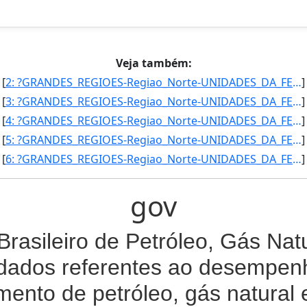
Veja também:
[
2: ?GRANDES_REGIOES-Regiao_Norte-UNIDADES_DA_FEDERACAO-Amazonas-CONSUMO_PROPRIO_DE_GAS_NATURAL-230067-A]
]
[
3: ?GRANDES_REGIOES-Regiao_Norte-UNIDADES_DA_FEDERACAO-Amazonas-CONSUMO_PROPRIO_DE_GAS_NATURAL-250678-9]
]
[
4: ?GRANDES_REGIOES-Regiao_Norte-UNIDADES_DA_FEDERACAO-Amazonas-CONSUMO_PROPRIO_DE_GAS_NATURAL-241539-6]
]
[
5: ?GRANDES_REGIOES-Regiao_Norte-UNIDADES_DA_FEDERACAO-Amazonas-CONSUMO_PROPRIO_DE_GAS_NATURAL-236071-5]
]
[
6: ?GRANDES_REGIOES-Regiao_Norte-UNIDADES_DA_FEDERACAO-Amazonas-CONSUMO_PROPRIO_DE_GAS_NATURAL-242996-4]
]
gov
 Brasileiro de Petróleo, Gás Nat
dados referentes ao desempenh
mento de petróleo, gás natural 