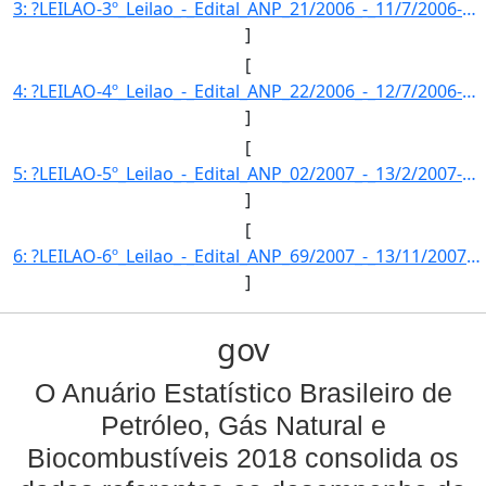
3: ?LEILAO-3º_Leilao_-_Edital_ANP_21/2006_-_11/7/2006-FASE_DA_MISTURA-Fase_da_mistura_opcional_de_2%_-_]
]
[
4: ?LEILAO-4º_Leilao_-_Edital_ANP_22/2006_-_12/7/2006-FASE_DA_MISTURA-Fase_da_mistura_opcional_de_2%_-_]
]
[
5: ?LEILAO-5º_Leilao_-_Edital_ANP_02/2007_-_13/2/2007-FASE_DA_MISTURA-Fase_da_mistura_opcional_de_2%_-_]
]
[
6: ?LEILAO-6º_Leilao_-_Edital_ANP_69/2007_-_13/11/2007-FASE_DA_MISTURA-Fase_da_mistura_obrigatoria_(2%_]
]
gov
O Anuário Estatístico Brasileiro de
Petróleo, Gás Natural e
Biocombustíveis 2018 consolida os