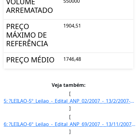
VOLUME
550000
ARREMATADO
PREÇO
1904,51
MÁXIMO DE
REFERÊNCIA
PREÇO MÉDIO
1746,48
Veja também:
[
5: ?LEILAO-5º_Leilao_-_Edital_ANP_02/2007_-_13/2/2007-FASE_DA_MISTURA-Fase_da_mistura_opcional_de_2%_-_]
]
[
6: ?LEILAO-6º_Leilao_-_Edital_ANP_69/2007_-_13/11/2007-FASE_DA_MISTURA-Fase_da_mistura_obrigatoria_(2%_]
]