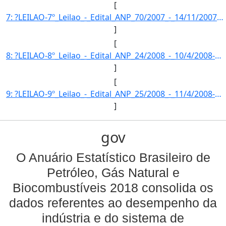
[
7: ?LEILAO-7º_Leilao_-_Edital_ANP_70/2007_-_14/11/2007-FASE_DA_MISTURA-Fase_da_mistura_obrigatoria_(2%_]
]
[
8: ?LEILAO-8º_Leilao_-_Edital_ANP_24/2008_-_10/4/2008-FASE_DA_MISTURA-Fase_da_mistura_obrigatoria_(2%_d]
]
[
9: ?LEILAO-9º_Leilao_-_Edital_ANP_25/2008_-_11/4/2008-FASE_DA_MISTURA-Fase_da_mistura_obrigatoria_(2%_d]
]
gov
O Anuário Estatístico Brasileiro de
Petróleo, Gás Natural e
Biocombustíveis 2018 consolida os
dados referentes ao desempenho da
indústria e do sistema de