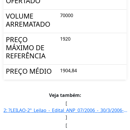
OFERTADO
VOLUME
70000
ARREMATADO
PREÇO
1920
MÁXIMO DE
REFERÊNCIA
PREÇO MÉDIO
1904,84
Veja também:
[
2: ?LEILAO-2º_Leilao_-_Edital_ANP_07/2006_-_30/3/2006-FASE_DA_MISTURA-Fase_da_mistura_opcional_de_2%_-_]
]
[