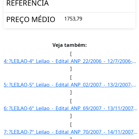
REFERÊNCIA
PREÇO MÉDIO
1753,79
Veja também:
[
4: ?LEILAO-4º_Leilao_-_Edital_ANP_22/2006_-_12/7/2006-FASE_DA_MISTURA-Fase_da_mistura_opcional_de_2%_-_]
]
[
5: ?LEILAO-5º_Leilao_-_Edital_ANP_02/2007_-_13/2/2007-FASE_DA_MISTURA-Fase_da_mistura_opcional_de_2%_-_]
]
[
6: ?LEILAO-6º_Leilao_-_Edital_ANP_69/2007_-_13/11/2007-FASE_DA_MISTURA-Fase_da_mistura_obrigatoria_(2%_]
]
[
7: ?LEILAO-7º_Leilao_-_Edital_ANP_70/2007_-_14/11/2007-FASE_DA_MISTURA-Fase_da_mistura_obrigatoria_(2%_]