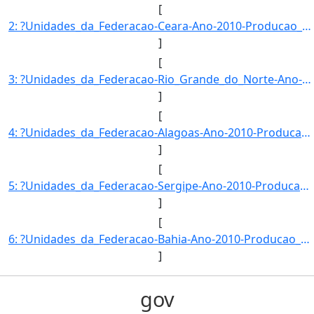
[
2: ?Unidades_da_Federacao-Ceara-Ano-2010-Producao_de_LGN_(mil_barris)-65-89204956}]
]
[
3: ?Unidades_da_Federacao-Rio_Grande_do_Norte-Ano-2010-Producao_de_LGN_(mil_barris)-1877-307011}]
]
[
4: ?Unidades_da_Federacao-Alagoas-Ano-2010-Producao_de_LGN_(mil_barris)-586-9895995}]
]
[
5: ?Unidades_da_Federacao-Sergipe-Ano-2010-Producao_de_LGN_(mil_barris)-1427-730262}]
]
[
6: ?Unidades_da_Federacao-Bahia-Ano-2010-Producao_de_LGN_(mil_barris)-1956-810209}]
]
gov