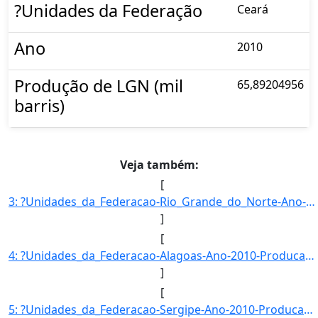
?Unidades da Federação
Ceará
Ano
2010
Produção de LGN (mil
65,89204956
barris)
Veja também:
[
3: ?Unidades_da_Federacao-Rio_Grande_do_Norte-Ano-2010-Producao_de_LGN_(mil_barris)-1877-307011}]
]
[
4: ?Unidades_da_Federacao-Alagoas-Ano-2010-Producao_de_LGN_(mil_barris)-586-9895995}]
]
[
5: ?Unidades_da_Federacao-Sergipe-Ano-2010-Producao_de_LGN_(mil_barris)-1427-730262}]