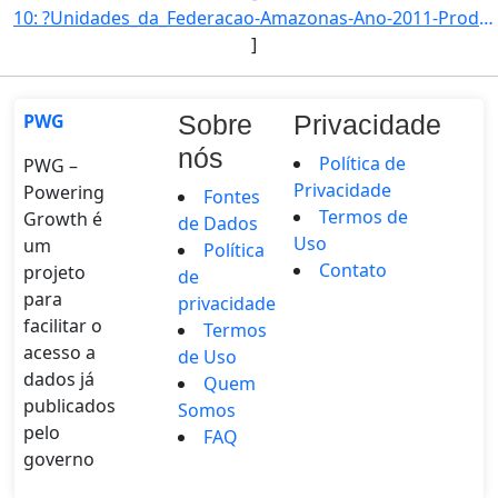
10: ?Unidades_da_Federacao-Amazonas-Ano-2011-Producao_de_LGN_(mil_barris)-6559-542212}]
]
PWG
Sobre
Privacidade
nós
Política de
PWG –
Privacidade
Powering
Fontes
Termos de
Growth é
de Dados
Uso
um
Política
Contato
projeto
de
para
privacidade
facilitar o
Termos
acesso a
de Uso
dados já
Quem
publicados
Somos
pelo
FAQ
governo