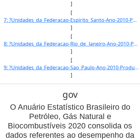
]
[
7: ?Unidades_da_Federacao-Espirito_Santo-Ano-2010-Producao_de_LGN_(mil_barris)-707-6393763}]
]
[
8: ?Unidades_da_Federacao-Rio_de_Janeiro-Ano-2010-Producao_de_LGN_(mil_barris)-17408-57099}]
]
[
9: ?Unidades_da_Federacao-Sao_Paulo-Ano-2010-Producao_de_LGN_(mil_barris)-0}]
]
gov
O Anuário Estatístico Brasileiro do
Petróleo, Gás Natural e
Biocombustíveis 2020 consolida os
dados referentes ao desempenho da