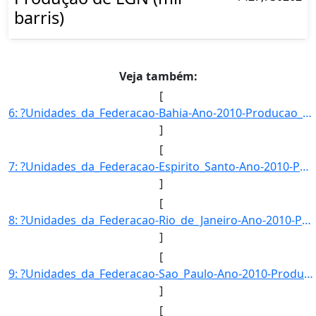
barris)
Veja também:
[
6: ?Unidades_da_Federacao-Bahia-Ano-2010-Producao_de_LGN_(mil_barris)-1956-810209}]
]
[
7: ?Unidades_da_Federacao-Espirito_Santo-Ano-2010-Producao_de_LGN_(mil_barris)-707-6393763}]
]
[
8: ?Unidades_da_Federacao-Rio_de_Janeiro-Ano-2010-Producao_de_LGN_(mil_barris)-17408-57099}]
]
[
9: ?Unidades_da_Federacao-Sao_Paulo-Ano-2010-Producao_de_LGN_(mil_barris)-0}]
]
[