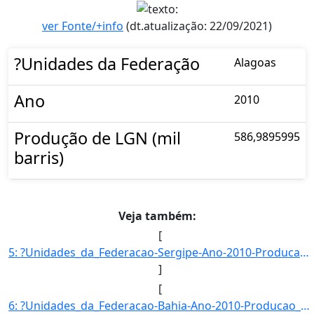
ver Fonte/+info
(dt.atualização: 22/09/2021)
?Unidades da Federação
Alagoas
Ano
2010
Produção de LGN (mil
586,9895995
barris)
Veja também:
[
5: ?Unidades_da_Federacao-Sergipe-Ano-2010-Producao_de_LGN_(mil_barris)-1427-730262}]
]
[
6: ?Unidades_da_Federacao-Bahia-Ano-2010-Producao_de_LGN_(mil_barris)-1956-810209}]