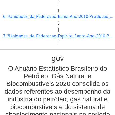
]
[
6: ?Unidades_da_Federacao-Bahia-Ano-2010-Producao_de_LGN_(mil_barris)-1956-810209}]
]
[
7: ?Unidades_da_Federacao-Espirito_Santo-Ano-2010-Producao_de_LGN_(mil_barris)-707-6393763}]
]
gov
O Anuário Estatístico Brasileiro do
Petróleo, Gás Natural e
Biocombustíveis 2020 consolida os
dados referentes ao desempenho da
indústria do petróleo, gás natural e
biocombustíveis e do sistema de
abastecimento nacionais no período