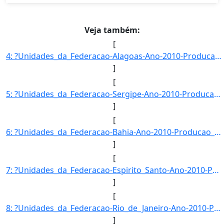
Veja também:
[
4: ?Unidades_da_Federacao-Alagoas-Ano-2010-Producao_de_LGN_(mil_barris)-586-9895995}]
]
[
5: ?Unidades_da_Federacao-Sergipe-Ano-2010-Producao_de_LGN_(mil_barris)-1427-730262}]
]
[
6: ?Unidades_da_Federacao-Bahia-Ano-2010-Producao_de_LGN_(mil_barris)-1956-810209}]
]
[
7: ?Unidades_da_Federacao-Espirito_Santo-Ano-2010-Producao_de_LGN_(mil_barris)-707-6393763}]
]
[
8: ?Unidades_da_Federacao-Rio_de_Janeiro-Ano-2010-Producao_de_LGN_(mil_barris)-17408-57099}]
]