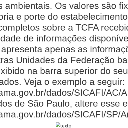
s ambientais. Os valores são fix
oria e porte do estabelecimen
 completos sobre a TCFA recebid
dade de informações disponíveis
xo apresenta apenas as informaç
tras Unidades da Federação bas
exibido na barra superior do se
ados. Veja o exemplo a seguir:
ibama.gov.br/dados/SICAFI/AC
os de São Paulo, altere esse 
ibama.gov.br/dados/SICAFI/SP