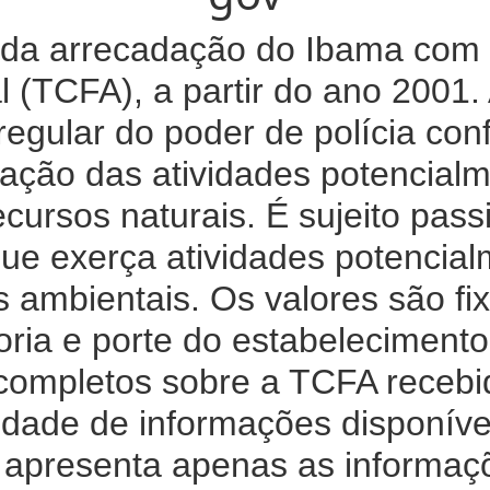
da arrecadação do Ibama com 
l (TCFA), a partir do ano 2001
regular do poder de polícia co
ização das atividades potencial
recursos naturais. É sujeito pas
ue exerça atividades potencial
s ambientais. Os valores são fix
oria e porte do estabelecimen
 completos sobre a TCFA recebid
dade de informações disponíveis
xo apresenta apenas as informaç