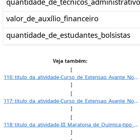
quantidade_de_técnicos_administrativo
valor_de_auxílio_financeiro
quantidade_de_estudantes_bolsistas
Veja também:
[
116: titulo_da_atividade-Curso_de_Extensao_Avante_Nova_Lima_e_Avante_Santa_Emilia___Segunda_Fase_Mirin-ti]
]
[
117: titulo_da_atividade-Curso_de_Extensao_Avante_Nova_Lima_e_Avante_Santa_Emilia_-_Segunda_Fase_-tipo_da]
]
[
118: titulo_da_atividade-III_Maratona_de_Quimica-tipo_da_atividade_de_extensao-Evento-Selecao-EDITAL_Nº_0]
]