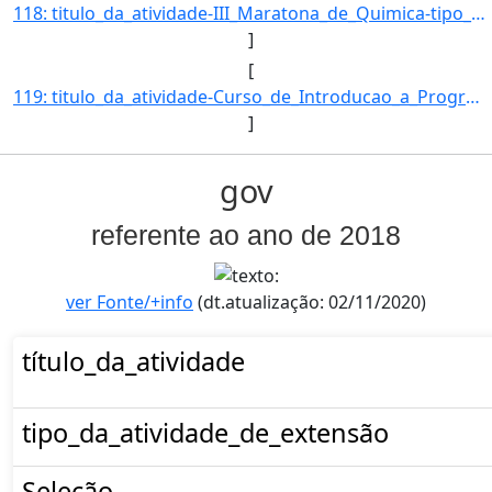
118: titulo_da_atividade-III_Maratona_de_Quimica-tipo_da_atividade_de_extensao-Evento-Selecao-EDITAL_Nº_0]
]
[
119: titulo_da_atividade-Curso_de_Introducao_a_Programacao_de_Computadores-_usando_Scratch.-tipo_da_ativi]
]
gov
referente ao ano de 2018
ver Fonte/+info
(dt.atualização: 02/11/2020)
título_da_atividade
tipo_da_atividade_de_extensão
Seleção