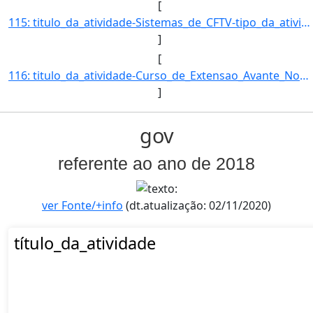
[
115: titulo_da_atividade-Sistemas_de_CFTV-tipo_da_atividade_de_extensao-Curso-Selecao-EDITAL_Nº_088/2017_]
]
[
116: titulo_da_atividade-Curso_de_Extensao_Avante_Nova_Lima_e_Avante_Santa_Emilia___Segunda_Fase_Mirin-ti]
]
gov
referente ao ano de 2018
ver Fonte/+info
(dt.atualização: 02/11/2020)
título_da_atividade