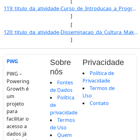
[
119: titulo_da_atividade-Curso_de_Introducao_a_Programacao_de_Computadores-_usando_Scratch.-tipo_da_ativi]
]
[
120: titulo_da_atividade-Disseminacao_da_Cultura_Maker_-_Uma_proposta_do_IF_Maker-tipo_da_atividade_de_ex]
]
PWG
Sobre
Privacidade
nós
Política de
PWG –
Privacidade
Powering
Fontes
Termos de
Growth é
de Dados
Uso
um
Política
Contato
projeto
de
para
privacidade
facilitar o
Termos
acesso a
de Uso
dados já
Quem