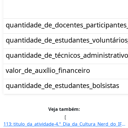
quantidade_de_docentes_participantes
quantidade_de_estudantes_voluntários
quantidade_de_técnicos_administrativo
valor_de_auxílio_financeiro
quantidade_de_estudantes_bolsistas
Veja também:
[
113: titulo_da_atividade-4.º_Dia_da_Cultura_Nerd_do_IFMS_campus_Aquidauana-tipo_da_atividade_de_extensao-]