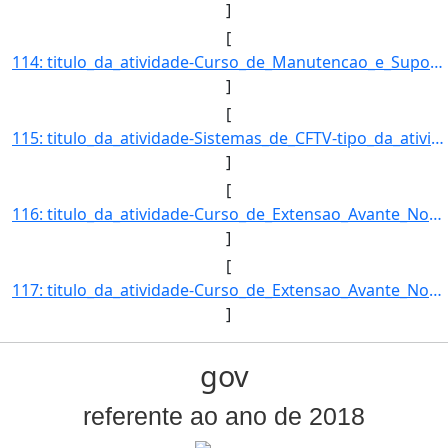
]
[
114: titulo_da_atividade-Curso_de_Manutencao_e_Suporte_em_Informatica-tipo_da_atividade_de_extensao-Curso]
]
[
115: titulo_da_atividade-Sistemas_de_CFTV-tipo_da_atividade_de_extensao-Curso-Selecao-EDITAL_Nº_088/2017_]
]
[
116: titulo_da_atividade-Curso_de_Extensao_Avante_Nova_Lima_e_Avante_Santa_Emilia___Segunda_Fase_Mirin-ti]
]
[
117: titulo_da_atividade-Curso_de_Extensao_Avante_Nova_Lima_e_Avante_Santa_Emilia_-_Segunda_Fase_-tipo_da]
]
gov
referente ao ano de 2018