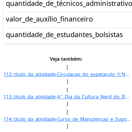
quantidade_de_técnicos_administrativo
valor_de_auxílio_financeiro
quantidade_de_estudantes_bolsistas
Veja também:
[
112: titulo_da_atividade-Circulacao_do_espetaculo_\\'Nas_curvas_do_Rock_and_Roll''-tipo_da_atividade_d]
]
[
113: titulo_da_atividade-4.º_Dia_da_Cultura_Nerd_do_IFMS_campus_Aquidauana-tipo_da_atividade_de_extensao-]
]
[
114: titulo_da_atividade-Curso_de_Manutencao_e_Suporte_em_Informatica-tipo_da_atividade_de_extensao-Curso]
]