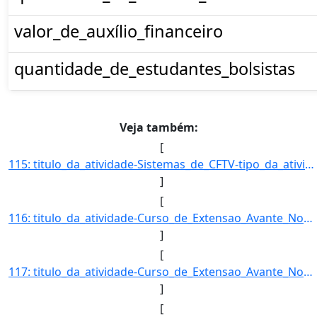
valor_de_auxílio_financeiro
quantidade_de_estudantes_bolsistas
Veja também:
[
115: titulo_da_atividade-Sistemas_de_CFTV-tipo_da_atividade_de_extensao-Curso-Selecao-EDITAL_Nº_088/2017_]
]
[
116: titulo_da_atividade-Curso_de_Extensao_Avante_Nova_Lima_e_Avante_Santa_Emilia___Segunda_Fase_Mirin-ti]
]
[
117: titulo_da_atividade-Curso_de_Extensao_Avante_Nova_Lima_e_Avante_Santa_Emilia_-_Segunda_Fase_-tipo_da]
]
[