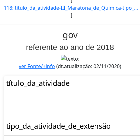
[
118: titulo_da_atividade-III_Maratona_de_Quimica-tipo_da_atividade_de_extensao-Evento-Selecao-EDITAL_Nº_0]
]
gov
referente ao ano de 2018
ver Fonte/+info
(dt.atualização: 02/11/2020)
título_da_atividade
tipo_da_atividade_de_extensão