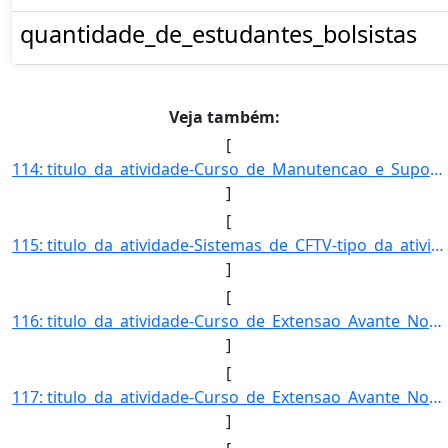
quantidade_de_estudantes_bolsistas
Veja também:
[
114: titulo_da_atividade-Curso_de_Manutencao_e_Suporte_em_Informatica-tipo_da_atividade_de_extensao-Curso]
]
[
115: titulo_da_atividade-Sistemas_de_CFTV-tipo_da_atividade_de_extensao-Curso-Selecao-EDITAL_Nº_088/2017_]
]
[
116: titulo_da_atividade-Curso_de_Extensao_Avante_Nova_Lima_e_Avante_Santa_Emilia___Segunda_Fase_Mirin-ti]
]
[
117: titulo_da_atividade-Curso_de_Extensao_Avante_Nova_Lima_e_Avante_Santa_Emilia_-_Segunda_Fase_-tipo_da]
]