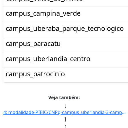
campus_campina_verde
campus_uberaba_parque_tecnologico
campus_paracatu
campus_uberlandia_centro
campus_patrocinio
Veja também:
[
4: modalidade-PIBIC/CNPq-campus_uberlandia-3-campus_uberaba-5-campus_ituiutaba-0-campus_patos_de_minas-]
]
[