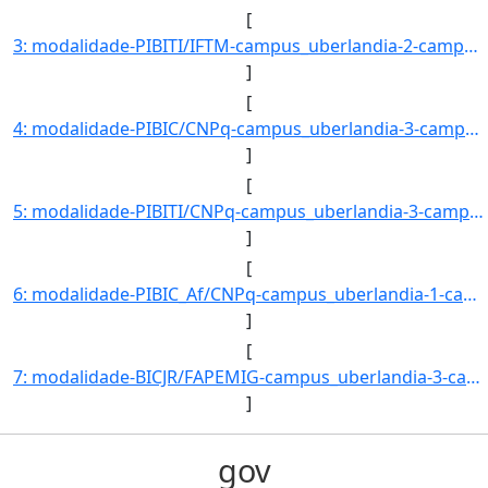
[
3: modalidade-PIBITI/IFTM-campus_uberlandia-2-campus_uberaba-8-campus_ituiutaba-4-campus_patos_de_minas]
]
[
4: modalidade-PIBIC/CNPq-campus_uberlandia-3-campus_uberaba-5-campus_ituiutaba-0-campus_patos_de_minas-]
]
[
5: modalidade-PIBITI/CNPq-campus_uberlandia-3-campus_uberaba-8-campus_ituiutaba-0-campus_patos_de_minas]
]
[
6: modalidade-PIBIC_Af/CNPq-campus_uberlandia-1-campus_uberaba-1-campus_ituiutaba-0-campus_patos_de_min]
]
[
7: modalidade-BICJR/FAPEMIG-campus_uberlandia-3-campus_uberaba-1-campus_ituiutaba-4-campus_patos_de_min]
]
gov