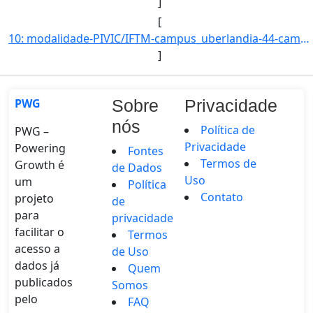
]
[
10: modalidade-PIVIC/IFTM-campus_uberlandia-44-campus_uberaba-66-campus_ituiutaba-26-campus_patos_de_min]
]
PWG
Sobre
Privacidade
nós
Política de
PWG –
Privacidade
Powering
Fontes
Termos de
Growth é
de Dados
Uso
um
Política
Contato
projeto
de
para
privacidade
facilitar o
Termos
acesso a
de Uso
dados já
Quem
publicados
Somos
pelo
FAQ