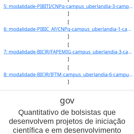
5: modalidade-PIBITI/CNPq-campus_uberlandia-3-campus_uberaba-8-campus_ituiutaba-0-campus_patos_de_minas]
]
[
6: modalidade-PIBIC_Af/CNPq-campus_uberlandia-1-campus_uberaba-1-campus_ituiutaba-0-campus_patos_de_min]
]
[
7: modalidade-BICJR/FAPEMIG-campus_uberlandia-3-campus_uberaba-1-campus_ituiutaba-4-campus_patos_de_min]
]
[
8: modalidade-BICJR/IFTM-campus_uberlandia-6-campus_uberaba-5-campus_ituiutaba-0-campus_patos_de_minas-]
]
gov
Quantitativo de bolsistas que
desenvolvem projetos de iniciação
científica e em desenvolvimento