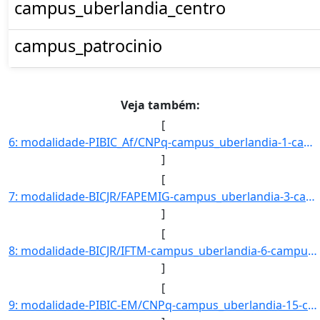
campus_uberlandia_centro
campus_patrocinio
Veja também:
[
6: modalidade-PIBIC_Af/CNPq-campus_uberlandia-1-campus_uberaba-1-campus_ituiutaba-0-campus_patos_de_min]
]
[
7: modalidade-BICJR/FAPEMIG-campus_uberlandia-3-campus_uberaba-1-campus_ituiutaba-4-campus_patos_de_min]
]
[
8: modalidade-BICJR/IFTM-campus_uberlandia-6-campus_uberaba-5-campus_ituiutaba-0-campus_patos_de_minas-]
]
[
9: modalidade-PIBIC-EM/CNPq-campus_uberlandia-15-campus_uberaba-9-campus_ituiutaba-14-campus_patos_de_m]