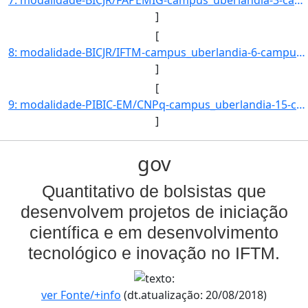
]
[
8: modalidade-BICJR/IFTM-campus_uberlandia-6-campus_uberaba-5-campus_ituiutaba-0-campus_patos_de_minas-]
]
[
9: modalidade-PIBIC-EM/CNPq-campus_uberlandia-15-campus_uberaba-9-campus_ituiutaba-14-campus_patos_de_m]
]
gov
Quantitativo de bolsistas que
desenvolvem projetos de iniciação
científica e em desenvolvimento
tecnológico e inovação no IFTM.
ver Fonte/+info
(dt.atualização: 20/08/2018)