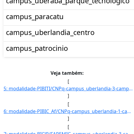
campus_uberaba_parque_tecnologico
campus_paracatu
campus_uberlandia_centro
campus_patrocinio
Veja também:
[
5: modalidade-PIBITI/CNPq-campus_uberlandia-3-campus_uberaba-8-campus_ituiutaba-0-campus_patos_de_minas]
]
[
6: modalidade-PIBIC_Af/CNPq-campus_uberlandia-1-campus_uberaba-1-campus_ituiutaba-0-campus_patos_de_min]
]
[
7: modalidade-BICJR/FAPEMIG-campus_uberlandia-3-campus_uberaba-1-campus_ituiutaba-4-campus_patos_de_min]