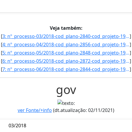
Veja também:
[
3: nº_processo-03/2018-cod_plano-2840-cod_projeto-1922-orientador-Acacio_Figueiredo_Neto-titulacao-Dout]
]
[
4: nº_processo-04/2018-cod_plano-2856-cod_projeto-1930-orientador-Ricardo_Argenton_Ramos-titulacao-Dout]
]
[
5: nº_processo-05/2018-cod_plano-2848-cod_projeto-1928-orientador-ANA_PAULA_DE_OLIVEIRA_-titulacao-Mest]
]
[
6: nº_processo-05/2018-cod_plano-2872-cod_projeto-1960-orientador-Joao_Jose_de_Simoni_Gouveia-titulacao]
]
[
7: nº_processo-06/2018-cod_plano-2844-cod_projeto-1926-orientador-Dian_Lourenconi-titulacao-Doutor-suba]
]
gov
ver Fonte/+info
(dt.atualização: 02/11/2021)
03/2018