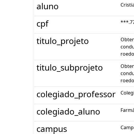
aluno
Crist
cpf
***.7
titulo_projeto
Obten
condu
roedo
titulo_subprojeto
Obten
condu
roedo
colegiado_professor
Coleg
colegiado_aluno
Farmá
campus
Campu