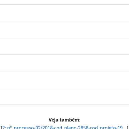
Veja também:
[
2: nº_processo-02/2018-cod_plano-2858-cod_projeto-1936-orientador-Larissa_Araujo_Rolim-titulacao-Doutor]
]