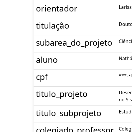
orientador
Laris
titulação
Dout
subarea_do_projeto
Ciênc
aluno
Nathá
cpf
***.7
titulo_projeto
Desen
no Si
titulo_subprojeto
Estud
colegiado_professor
Coleg