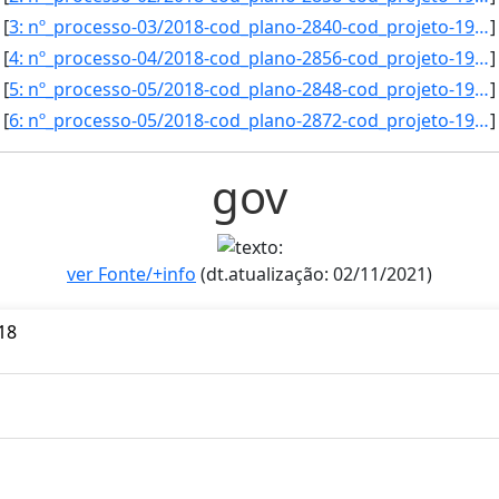
[
3: nº_processo-03/2018-cod_plano-2840-cod_projeto-1922-orientador-Acacio_Figueiredo_Neto-titulacao-Dout]
]
[
4: nº_processo-04/2018-cod_plano-2856-cod_projeto-1930-orientador-Ricardo_Argenton_Ramos-titulacao-Dout]
]
[
5: nº_processo-05/2018-cod_plano-2848-cod_projeto-1928-orientador-ANA_PAULA_DE_OLIVEIRA_-titulacao-Mest]
]
[
6: nº_processo-05/2018-cod_plano-2872-cod_projeto-1960-orientador-Joao_Jose_de_Simoni_Gouveia-titulacao]
]
gov
ver Fonte/+info
(dt.atualização: 02/11/2021)
18