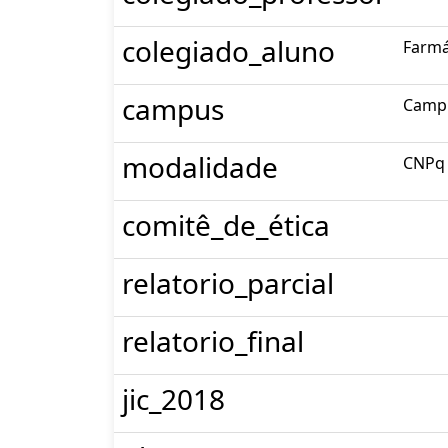
colegiado_aluno
Farmá
campus
Campu
modalidade
CNPq
comitê_de_ética
relatorio_parcial
relatorio_final
jic_2018