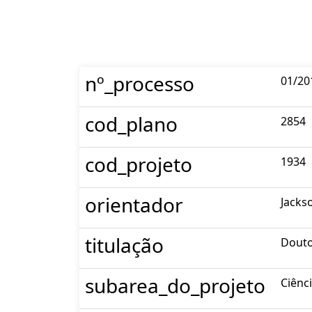
nº_processo
01/20
cod_plano
2854
cod_projeto
1934
orientador
Jacks
titulação
Dout
subarea_do_projeto
Ciênc