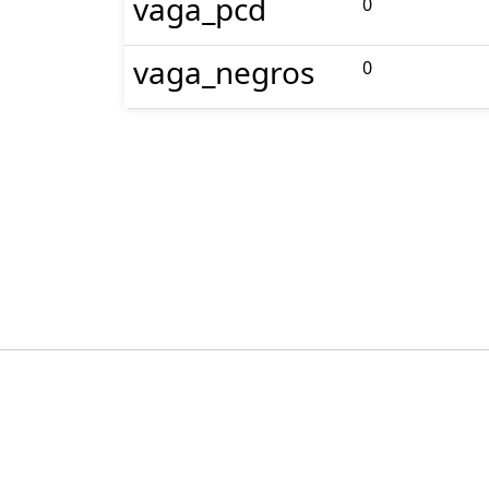
vaga_pcd
0
vaga_negros
0