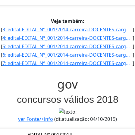
Veja também:
[
3: edital-EDITAL_N°_001/2014-carreira-DOCENTES-cargo_area-Ciencias_Agrarias/Engenharia_Agricola-campus-]
]
[
4: edital-EDITAL_N°_001/2014-carreira-DOCENTES-cargo_area-Ciencias_Agrarias/Zootecnia_Subarea-_Producao]
]
[
5: edital-EDITAL_N°_001/2014-carreira-DOCENTES-cargo_area-Edificacoes-campus-Aquidauna-vaga-2-vaga_pcd-]
]
[
6: edital-EDITAL_N°_001/2014-carreira-DOCENTES-cargo_area-Eletrica/Automacao_Industrial-campus-Campo_Gr]
]
[
7: edital-EDITAL_N°_001/2014-carreira-DOCENTES-cargo_area-Eletrica/Eletrotecnica-campus-Campo_Grande-va]
]
gov
concursos válidos 2018
ver Fonte/+info
(dt.atualização: 04/10/2019)
EDITAL N° 001/2014