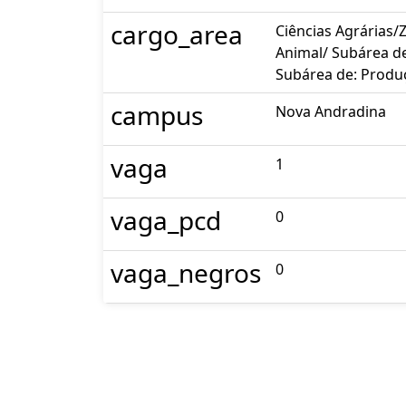
cargo_area
Ciências Agrárias/
Animal/ Subárea de
Subárea de: Produç
campus
Nova Andradina
vaga
1
vaga_pcd
0
vaga_negros
0