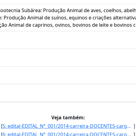
Zootecnia Subárea: Produção Animal de aves, coelhos, abelh
: Produção Animal de suínos, equinos e criações alternativ
ão Animal de caprinos, ovinos, bovinos de leite e bovinos 
Veja também:
[
5: edital-EDITAL_N°_001/2014-carreira-DOCENTES-cargo_area-Edificacoes-campus-Aquidauna-vaga-2-vaga_pcd-]
]
[
6: edital-EDITAL_N°_001/2014-carreira-DOCENTES-cargo_area-Eletrica/Automacao_Industrial-campus-Campo_Gr]
]