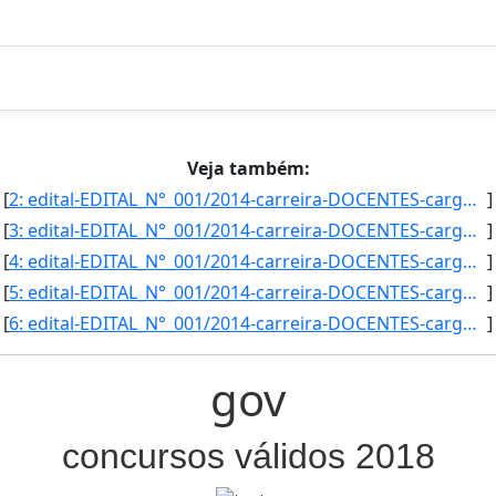
Veja também:
[
2: edital-EDITAL_N°_001/2014-carreira-DOCENTES-cargo_area-Ciencias_Agrarias/Agronomia_Subarea-_Solos-ca]
]
[
3: edital-EDITAL_N°_001/2014-carreira-DOCENTES-cargo_area-Ciencias_Agrarias/Engenharia_Agricola-campus-]
]
[
4: edital-EDITAL_N°_001/2014-carreira-DOCENTES-cargo_area-Ciencias_Agrarias/Zootecnia_Subarea-_Producao]
]
[
5: edital-EDITAL_N°_001/2014-carreira-DOCENTES-cargo_area-Edificacoes-campus-Aquidauna-vaga-2-vaga_pcd-]
]
[
6: edital-EDITAL_N°_001/2014-carreira-DOCENTES-cargo_area-Eletrica/Automacao_Industrial-campus-Campo_Gr]
]
gov
concursos válidos 2018