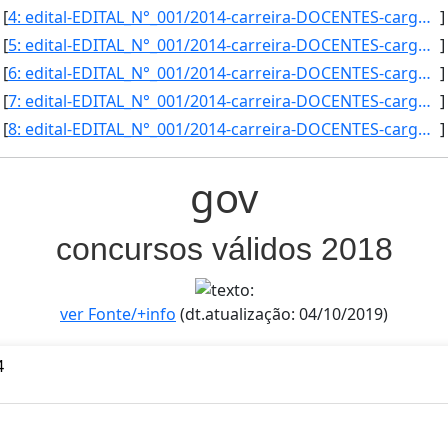
[
4: edital-EDITAL_N°_001/2014-carreira-DOCENTES-cargo_area-Ciencias_Agrarias/Zootecnia_Subarea-_Producao]
]
[
5: edital-EDITAL_N°_001/2014-carreira-DOCENTES-cargo_area-Edificacoes-campus-Aquidauna-vaga-2-vaga_pcd-]
]
[
6: edital-EDITAL_N°_001/2014-carreira-DOCENTES-cargo_area-Eletrica/Automacao_Industrial-campus-Campo_Gr]
]
[
7: edital-EDITAL_N°_001/2014-carreira-DOCENTES-cargo_area-Eletrica/Eletrotecnica-campus-Campo_Grande-va]
]
[
8: edital-EDITAL_N°_001/2014-carreira-DOCENTES-cargo_area-Fisica-campus-Campo_Grande-vaga-1-vaga_pcd-0-]
]
gov
concursos válidos 2018
ver Fonte/+info
(dt.atualização: 04/10/2019)
4