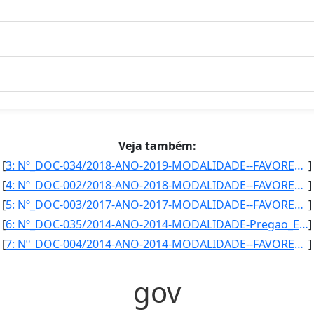
Veja também:
[
3: Nº_DOC-034/2018-ANO-2019-MODALIDADE--FAVORECIDO-TORINO_INFORMATICA_LTDA-CNPJ-03.619.767/0005-15_____]
]
[
4: Nº_DOC-002/2018-ANO-2018-MODALIDADE--FAVORECIDO-CAESB-CNPJ-00.082.024/0001-37______-PROCESSO-72031.0]
]
[
5: Nº_DOC-003/2017-ANO-2017-MODALIDADE--FAVORECIDO-FSB_COMUNICACAO-CNPJ-03.585.183/0001-42-PROCESSO-720]
]
[
6: Nº_DOC-035/2014-ANO-2014-MODALIDADE-Pregao_Eletronico-FAVORECIDO-TELLUS_S/A-CNPJ-24.935.454/0001-12-]
]
[
7: Nº_DOC-004/2014-ANO-2014-MODALIDADE--FAVORECIDO-LEVIT_COMERCIO-_IMPORTACAO_E_EXPORTACAO_DE_PRODUTOS_]
]
gov