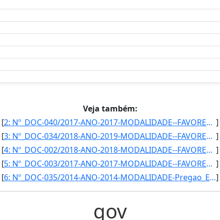
Veja também:
[
2: Nº_DOC-040/2017-ANO-2017-MODALIDADE--FAVORECIDO-Inteligencia_de_Negocios-CNPJ-06.984.836/0001-54-PRO]
]
[
3: Nº_DOC-034/2018-ANO-2019-MODALIDADE--FAVORECIDO-TORINO_INFORMATICA_LTDA-CNPJ-03.619.767/0005-15_____]
]
[
4: Nº_DOC-002/2018-ANO-2018-MODALIDADE--FAVORECIDO-CAESB-CNPJ-00.082.024/0001-37______-PROCESSO-72031.0]
]
[
5: Nº_DOC-003/2017-ANO-2017-MODALIDADE--FAVORECIDO-FSB_COMUNICACAO-CNPJ-03.585.183/0001-42-PROCESSO-720]
]
[
6: Nº_DOC-035/2014-ANO-2014-MODALIDADE-Pregao_Eletronico-FAVORECIDO-TELLUS_S/A-CNPJ-24.935.454/0001-12-]
]
gov