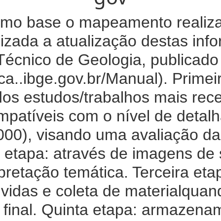
mo base o mapeamento realizad
zada a atualização destas in
Técnico de Geologia, publicado
teca..ibge.gov.br/Manual). Prime
dos estudos/trabalhos mais rec
mpatíveis com o nível de deta
0), visando uma avaliação da
etapa: através de imagens de s
pretação temática. Terceira et
úvidas e coleta de materialquan
o final. Quinta etapa: armazen