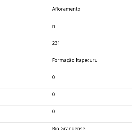
Afloramento
a
n
231
Formação Itapecuru
0
0
0
Rio Grandense.