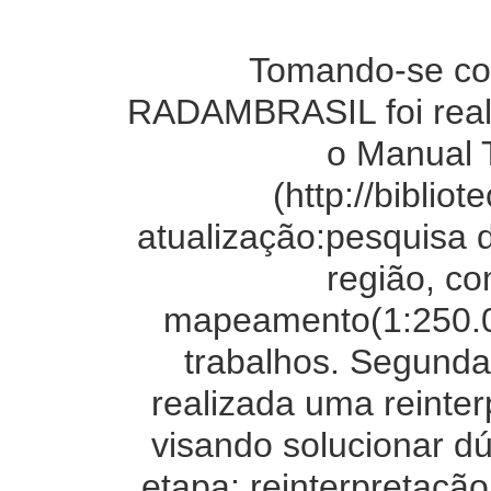
Tomando-se co
RADAMBRASIL foi reali
o Manual 
(http://biblio
atualização:pesquisa 
região, co
mapeamento(1:250.00
trabalhos. Segunda 
realizada uma reinter
visando solucionar d
etapa: reinterpretaçã