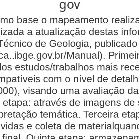
gov
mo base o mapeamento realizad
zada a atualização destas in
Técnico de Geologia, publicado
teca..ibge.gov.br/Manual). Prime
dos estudos/trabalhos mais rec
mpatíveis com o nível de deta
0), visando uma avaliação da
etapa: através de imagens de s
pretação temática. Terceira et
úvidas e coleta de materialquan
o final. Quinta etapa: armazen