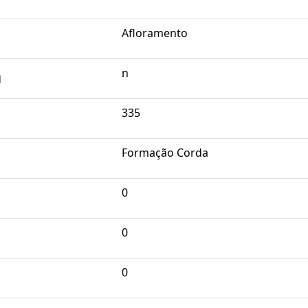
Afloramento
a
n
335
Formação Corda
0
0
0