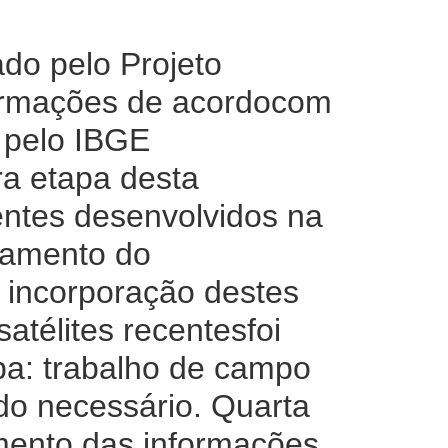
o pelo Projeto
formações de acordocom
 pelo IBGE
ira etapa desta
entes desenvolvidos na
lhamento do
 incorporação destes
atélites recentesfoi
apa: trabalho de campo
do necessário. Quarta
amento das informações