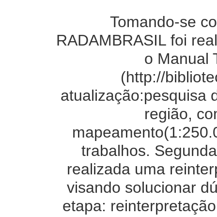
Tomando-se co
RADAMBRASIL foi reali
o Manual 
(http://biblio
atualização:pesquisa 
região, co
mapeamento(1:250.00
trabalhos. Segunda 
realizada uma reinter
visando solucionar d
etapa: reinterpretaçã