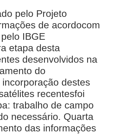
o pelo Projeto
formações de acordocom
 pelo IBGE
ira etapa desta
entes desenvolvidos na
lhamento do
 incorporação destes
atélites recentesfoi
apa: trabalho de campo
do necessário. Quarta
amento das informações