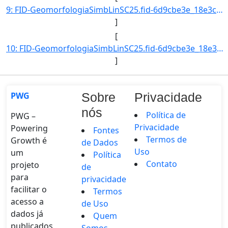
9: FID-GeomorfologiaSimbLinSC25.fid-6d9cbe3e_18e3cb6078c_-6be7-Folha-SC25-Codigo_Grupo_Genese-4-Nome_Gr]
]
[
10: FID-GeomorfologiaSimbLinSC25.fid-6d9cbe3e_18e3cb6078c_-6be6-Folha-SC25-Codigo_Grupo_Genese-4-Nome_Gr]
]
PWG
Sobre
Privacidade
nós
Política de
PWG –
Privacidade
Powering
Fontes
Termos de
Growth é
de Dados
Uso
um
Política
Contato
projeto
de
para
privacidade
facilitar o
Termos
acesso a
de Uso
dados já
Quem
publicados
Somos