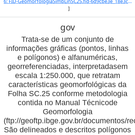
6: FID-GeomorfologiaSimbLinSC25.fid-6d9cbe3e_18e3cb6078c_-6bea-Folha-SC25-Codigo_Grupo_Genese-4-Nome_Gr]
]
gov
Trata-se de um conjunto de
informações gráficas (pontos, linhas
e polígonos) e alfanuméricas,
georreferenciadas, interpretadasem
escala 1:250.000, que retratam
características geomorfológicas da
Folha SC.25 conforme metodologia
contida no Manual Técnicode
Geomorfologia
(ftp://geoftp.ibge.gov.br/documentos/
São delineados e descritos polígonos