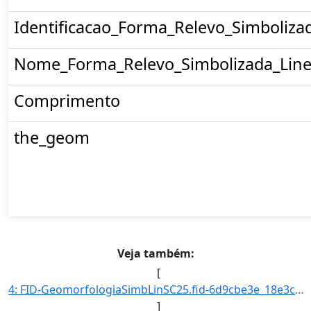
Identificacao_Forma_Relevo_Simboliza
Nome_Forma_Relevo_Simbolizada_Line
Comprimento
the_geom
Veja também:
[
4: FID-GeomorfologiaSimbLinSC25.fid-6d9cbe3e_18e3cb6078c_-6bec-Folha-SC25-Codigo_Grupo_Genese-4-Nome_Gr]
]