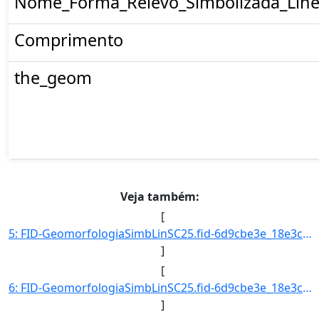
Nome_Forma_Relevo_Simbolizada_Line
Comprimento
the_geom
Veja também:
[
5: FID-GeomorfologiaSimbLinSC25.fid-6d9cbe3e_18e3cb6078c_-6beb-Folha-SC25-Codigo_Grupo_Genese-4-Nome_Gr]
]
[
6: FID-GeomorfologiaSimbLinSC25.fid-6d9cbe3e_18e3cb6078c_-6bea-Folha-SC25-Codigo_Grupo_Genese-4-Nome_Gr]
]