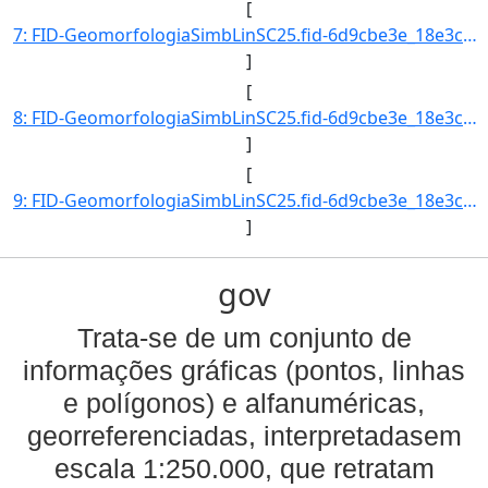
[
7: FID-GeomorfologiaSimbLinSC25.fid-6d9cbe3e_18e3cb6078c_-6be9-Folha-SC25-Codigo_Grupo_Genese-4-Nome_Gr]
]
[
8: FID-GeomorfologiaSimbLinSC25.fid-6d9cbe3e_18e3cb6078c_-6be8-Folha-SC25-Codigo_Grupo_Genese-4-Nome_Gr]
]
[
9: FID-GeomorfologiaSimbLinSC25.fid-6d9cbe3e_18e3cb6078c_-6be7-Folha-SC25-Codigo_Grupo_Genese-4-Nome_Gr]
]
gov
Trata-se de um conjunto de
informações gráficas (pontos, linhas
e polígonos) e alfanuméricas,
georreferenciadas, interpretadasem
escala 1:250.000, que retratam