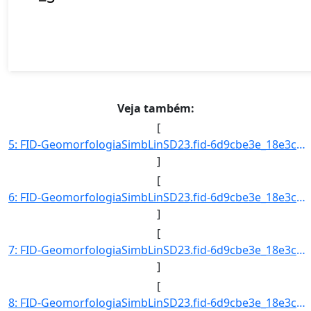
Veja também:
[
5: FID-GeomorfologiaSimbLinSD23.fid-6d9cbe3e_18e3cb6078c_-6861-Folha-SD23-Codigo_Grupo_Genese-4-Nome_Gr]
]
[
6: FID-GeomorfologiaSimbLinSD23.fid-6d9cbe3e_18e3cb6078c_-6860-Folha-SD23-Codigo_Grupo_Genese-4-Nome_Gr]
]
[
7: FID-GeomorfologiaSimbLinSD23.fid-6d9cbe3e_18e3cb6078c_-685f-Folha-SD23-Codigo_Grupo_Genese-4-Nome_Gr]
]
[
8: FID-GeomorfologiaSimbLinSD23.fid-6d9cbe3e_18e3cb6078c_-685e-Folha-SD23-Codigo_Grupo_Genese-4-Nome_Gr]