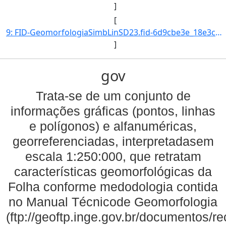
]
[
9: FID-GeomorfologiaSimbLinSD23.fid-6d9cbe3e_18e3cb6078c_-685d-Folha-SD23-Codigo_Grupo_Genese-4-Nome_Gr]
]
gov
Trata-se de um conjunto de
informações gráficas (pontos, linhas
e polígonos) e alfanuméricas,
georreferenciadas, interpretadasem
escala 1:250:000, que retratam
características geomorfológicas da
Folha conforme medodologia contida
no Manual Técnicode Geomorfologia
(ftp://geoftp.inge.gov.br/documentos/