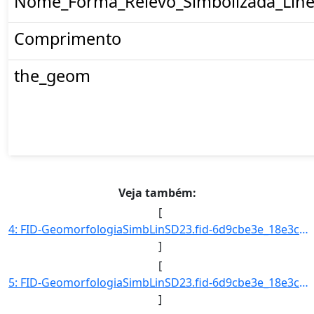
Nome_Forma_Relevo_Simbolizada_Line
Comprimento
the_geom
Veja também:
[
4: FID-GeomorfologiaSimbLinSD23.fid-6d9cbe3e_18e3cb6078c_-6862-Folha-SD23-Codigo_Grupo_Genese-4-Nome_Gr]
]
[
5: FID-GeomorfologiaSimbLinSD23.fid-6d9cbe3e_18e3cb6078c_-6861-Folha-SD23-Codigo_Grupo_Genese-4-Nome_Gr]
]