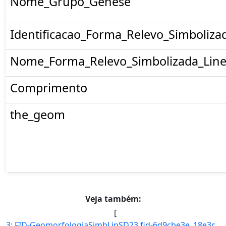
Nome_Grupo_Genese
Identificacao_Forma_Relevo_Simboliza
Nome_Forma_Relevo_Simbolizada_Line
Comprimento
the_geom
Veja também:
[
3: FID-GeomorfologiaSimbLinSD23.fid-6d9cbe3e_18e3cb6078c_-6863-Folha-SD23-Codigo_Grupo_Genese-4-Nome_Gr]