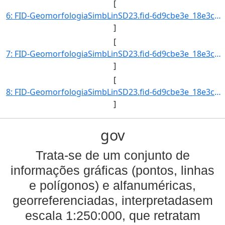
[
6: FID-GeomorfologiaSimbLinSD23.fid-6d9cbe3e_18e3cb6078c_-6860-Folha-SD23-Codigo_Grupo_Genese-4-Nome_Gr]
]
[
7: FID-GeomorfologiaSimbLinSD23.fid-6d9cbe3e_18e3cb6078c_-685f-Folha-SD23-Codigo_Grupo_Genese-4-Nome_Gr]
]
[
8: FID-GeomorfologiaSimbLinSD23.fid-6d9cbe3e_18e3cb6078c_-685e-Folha-SD23-Codigo_Grupo_Genese-4-Nome_Gr]
]
gov
Trata-se de um conjunto de
informações gráficas (pontos, linhas
e polígonos) e alfanuméricas,
georreferenciadas, interpretadasem
escala 1:250:000, que retratam