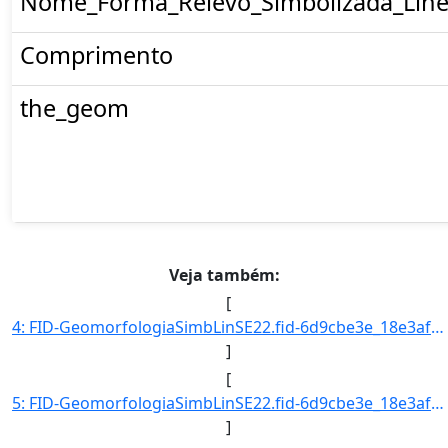
Nome_Forma_Relevo_Simbolizada_Line
Comprimento
the_geom
Veja também:
[
4: FID-GeomorfologiaSimbLinSE22.fid-6d9cbe3e_18e3af5da6c_-21c5-Folha-SE22-Codigo_Grupo_Genese-4-Nome_Gr]
]
[
5: FID-GeomorfologiaSimbLinSE22.fid-6d9cbe3e_18e3af5da6c_-21c4-Folha-SE22-Codigo_Grupo_Genese-4-Nome_Gr]
]