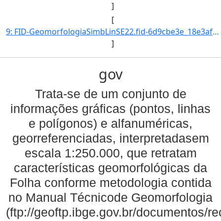
]
[
9: FID-GeomorfologiaSimbLinSE22.fid-6d9cbe3e_18e3af5da6c_-21c0-Folha-SE22-Codigo_Grupo_Genese-9-Nome_Gr]
]
gov
Trata-se de um conjunto de
informações gráficas (pontos, linhas
e polígonos) e alfanuméricas,
georreferenciadas, interpretadasem
escala 1:250.000, que retratam
características geomorfológicas da
Folha conforme metodologia contida
no Manual Técnicode Geomorfologia
(ftp://geoftp.ibge.gov.br/documentos/