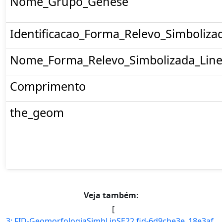
Nome_Grupo_Genese
Identificacao_Forma_Relevo_Simboliza
Nome_Forma_Relevo_Simbolizada_Line
Comprimento
the_geom
Veja também:
[
3: FID-GeomorfologiaSimbLinSE22.fid-6d9cbe3e_18e3af5da6c_-21c6-Folha-SE22-Codigo_Grupo_Genese-4-Nome_Gr]