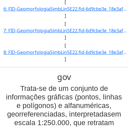
[
6: FID-GeomorfologiaSimbLinSE22.fid-6d9cbe3e_18e3af5da6c_-21c3-Folha-SE22-Codigo_Grupo_Genese-4-Nome_Gr]
]
[
7: FID-GeomorfologiaSimbLinSE22.fid-6d9cbe3e_18e3af5da6c_-21c2-Folha-SE22-Codigo_Grupo_Genese-4-Nome_Gr]
]
[
8: FID-GeomorfologiaSimbLinSE22.fid-6d9cbe3e_18e3af5da6c_-21c1-Folha-SE22-Codigo_Grupo_Genese-9-Nome_Gr]
]
gov
Trata-se de um conjunto de
informações gráficas (pontos, linhas
e polígonos) e alfanuméricas,
georreferenciadas, interpretadasem
escala 1:250.000, que retratam