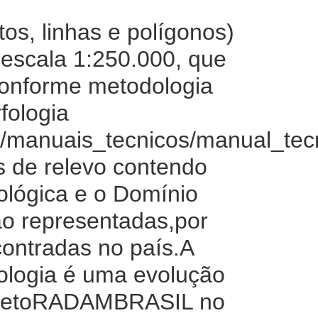
os, linhas e polígonos)
 escala 1:250.000, que
 conforme metodologia
fologia
is/manuais_tecnicos/manual_tec
s de relevo contendo
ológica e o Domínio
ão representadas,por
contradas no país.A
ologia é uma evolução
rojetoRADAMBRASIL no