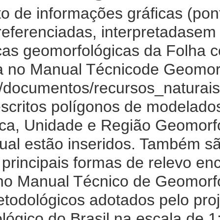
o de informações gráficas (pont
referenciadas, interpretadasem
icas geomorfológicas da Folha
a no Manual Técnicode Geomor
.br/documentos/recursos_natura
scritos polígonos de modelado
ca, Unidade e Região Geomorf
qual estão inseridos. Também s
s principais formas de relevo en
 no Manual Técnico de Geomorf
etodológicos adotados pelo p
gico do Brasil na escala de 1