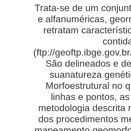
Trata-se de um conjunt
e alfanuméricas, geor
retratam característ
contid
(ftp://geoftp.ibge.gov
São delineados e de
suanatureza genéti
Morfoestrutural no 
linhas e pontos, a
metodologia descrita
dos procedimentos m
mapeamento geomorfoló