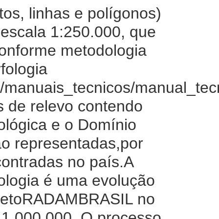
os, linhas e polígonos)
 escala 1:250.000, que
 conforme metodologia
fologia
is/manuais_tecnicos/manual_tec
s de relevo contendo
ológica e o Domínio
ão representadas,por
contradas no país.A
ologia é uma evolução
rojetoRADAMBRASIL no
:1.000.000. O processo