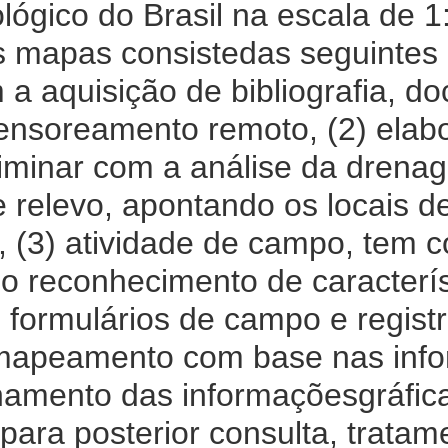
gico do Brasil na escala de 1
 mapas consistedas seguintes 
 a aquisição de bibliografia, d
ensoreamento remoto, (2) ela
iminar com a análise da drena
relevo, apontando os locais de
a, (3) atividade de campo, tem 
 o reconhecimento de caracterí
formulários de campo e registro
 mapeamento com base nas inf
amento das informaçõesgráfic
ara posterior consulta, tratam