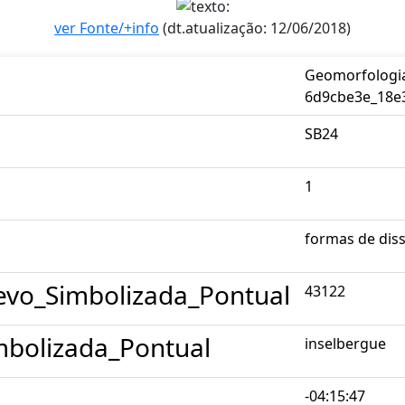
ver Fonte/+info
(dt.atualização: 12/06/2018)
Geomorfologia
6d9cbe3e_18e
SB24
1
formas de dis
evo_Simbolizada_Pontual
43122
bolizada_Pontual
inselbergue
-04:15:47