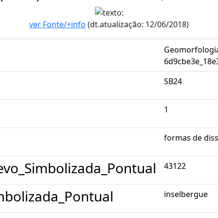
ver Fonte/+info
(dt.atualização: 12/06/2018)
Geomorfologia
6d9cbe3e_18e
SB24
1
formas de dis
evo_Simbolizada_Pontual
43122
bolizada_Pontual
inselbergue