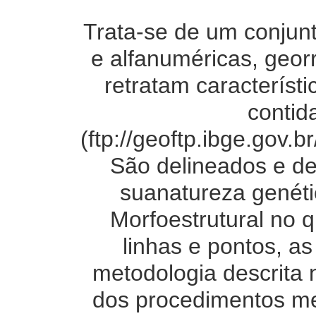
Trata-se de um conjunt
e alfanuméricas, geor
retratam característ
contid
(ftp://geoftp.ibge.gov
São delineados e de
suanatureza genéti
Morfoestrutural no 
linhas e pontos, a
metodologia descrita
dos procedimentos m