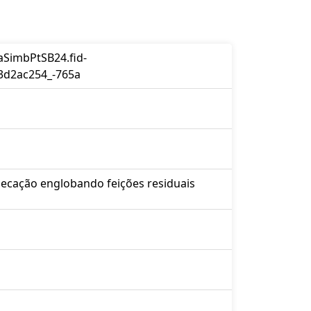
SimbPtSB24.fid-
3d2ac254_-765a
secação englobando feições residuais