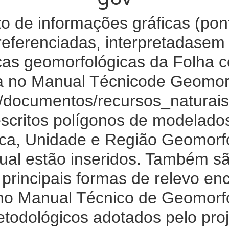
o de informações gráficas (pont
referenciadas, interpretadasem
icas geomorfológicas da Folha
a no Manual Técnicode Geomor
.br/documentos/recursos_natura
scritos polígonos de modelado
ca, Unidade e Região Geomorf
qual estão inseridos. Também s
s principais formas de relevo en
 no Manual Técnico de Geomorf
etodológicos adotados pelo p