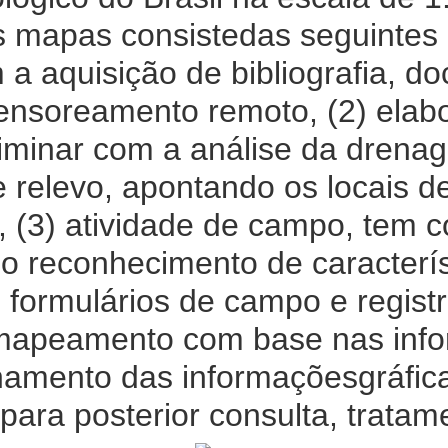
 mapas consistedas seguintes 
 a aquisição de bibliografia, d
ensoreamento remoto, (2) ela
iminar com a análise da drena
relevo, apontando os locais de
a, (3) atividade de campo, tem 
 o reconhecimento de caracterí
formulários de campo e registro
 mapeamento com base nas inf
amento das informaçõesgráfic
ara posterior consulta, tratam