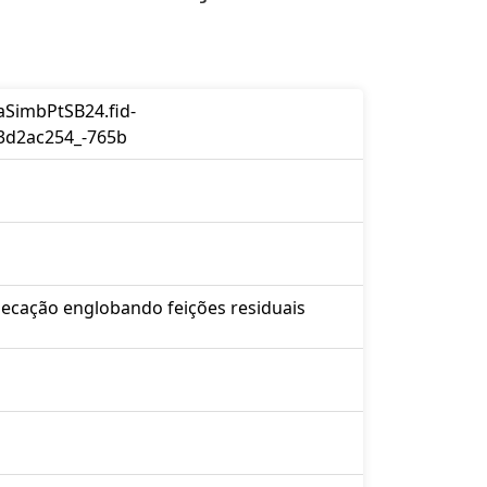
SimbPtSB24.fid-
3d2ac254_-765b
secação englobando feições residuais