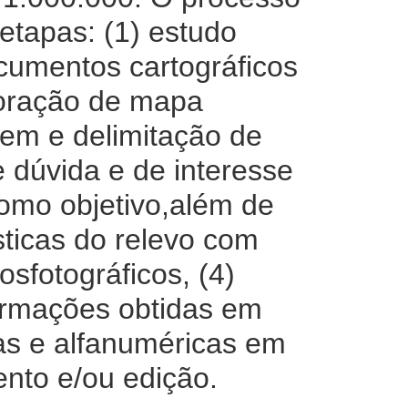
etapas: (1) estudo
ocumentos cartográficos
boração de mapa
gem e delimitação de
 dúvida e de interesse
como objetivo,além de
sticas do relevo com
sfotográficos, (4)
ormações obtidas em
as e alfanuméricas em
ento e/ou edição.