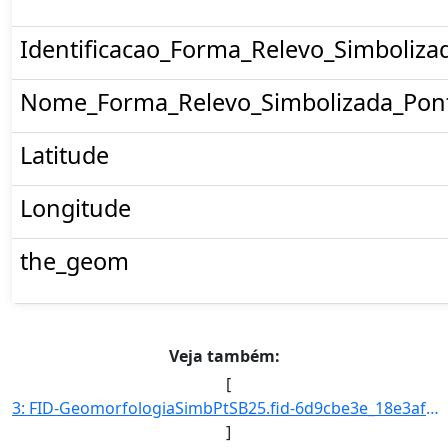
Identificacao_Forma_Relevo_Simboliza
Nome_Forma_Relevo_Simbolizada_Pon
Latitude
Longitude
the_geom
Veja também:
[
3: FID-GeomorfologiaSimbPtSB25.fid-6d9cbe3e_18e3af5da6c_29dc-Folha-SB25-Codigo_Grupo_Genese-1-Nome_Grup]
]