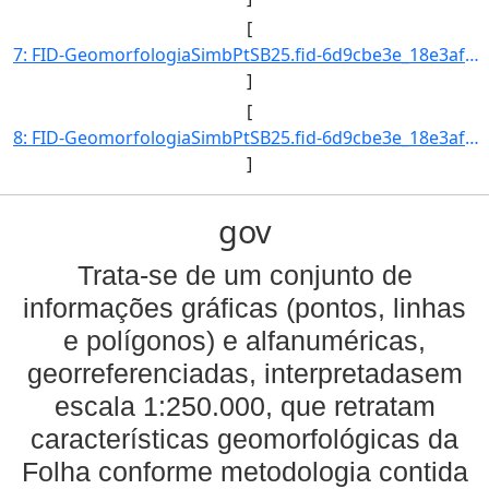
[
7: FID-GeomorfologiaSimbPtSB25.fid-6d9cbe3e_18e3af5da6c_29e0-Folha-SB25-Codigo_Grupo_Genese-1-Nome_Grup]
]
[
8: FID-GeomorfologiaSimbPtSB25.fid-6d9cbe3e_18e3af5da6c_29e1-Folha-SB25-Codigo_Grupo_Genese-1-Nome_Grup]
]
gov
Trata-se de um conjunto de
informações gráficas (pontos, linhas
e polígonos) e alfanuméricas,
georreferenciadas, interpretadasem
escala 1:250.000, que retratam
características geomorfológicas da
Folha conforme metodologia contida