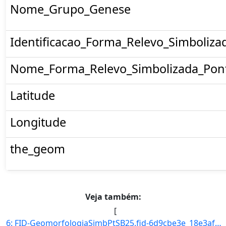
Nome_Grupo_Genese
Identificacao_Forma_Relevo_Simboliza
Nome_Forma_Relevo_Simbolizada_Pon
Latitude
Longitude
the_geom
Veja também:
[
6: FID-GeomorfologiaSimbPtSB25.fid-6d9cbe3e_18e3af5da6c_29df-Folha-SB25-Codigo_Grupo_Genese-1-Nome_Grup]