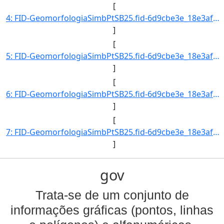
[
4: FID-GeomorfologiaSimbPtSB25.fid-6d9cbe3e_18e3af5da6c_29dd-Folha-SB25-Codigo_Grupo_Genese-1-Nome_Grup]
]
[
5: FID-GeomorfologiaSimbPtSB25.fid-6d9cbe3e_18e3af5da6c_29de-Folha-SB25-Codigo_Grupo_Genese-1-Nome_Grup]
]
[
6: FID-GeomorfologiaSimbPtSB25.fid-6d9cbe3e_18e3af5da6c_29df-Folha-SB25-Codigo_Grupo_Genese-1-Nome_Grup]
]
[
7: FID-GeomorfologiaSimbPtSB25.fid-6d9cbe3e_18e3af5da6c_29e0-Folha-SB25-Codigo_Grupo_Genese-1-Nome_Grup]
]
gov
Trata-se de um conjunto de
informações gráficas (pontos, linhas