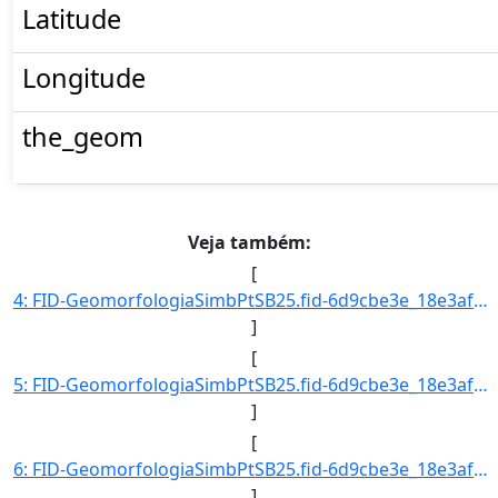
Latitude
Longitude
the_geom
Veja também:
[
4: FID-GeomorfologiaSimbPtSB25.fid-6d9cbe3e_18e3af5da6c_29dd-Folha-SB25-Codigo_Grupo_Genese-1-Nome_Grup]
]
[
5: FID-GeomorfologiaSimbPtSB25.fid-6d9cbe3e_18e3af5da6c_29de-Folha-SB25-Codigo_Grupo_Genese-1-Nome_Grup]
]
[
6: FID-GeomorfologiaSimbPtSB25.fid-6d9cbe3e_18e3af5da6c_29df-Folha-SB25-Codigo_Grupo_Genese-1-Nome_Grup]
]