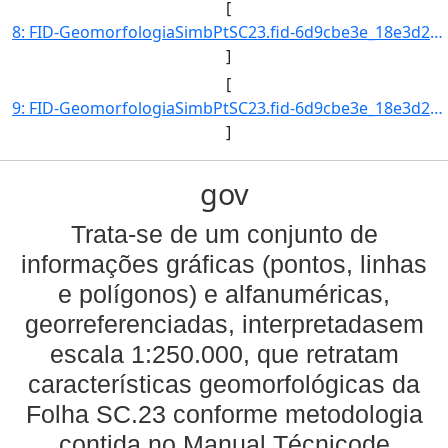
[
8: FID-GeomorfologiaSimbPtSC23.fid-6d9cbe3e_18e3d2ac254_-6e27-Folha-SC23-Codigo_Grupo_Genese-11-Nome_Gr]
]
[
9: FID-GeomorfologiaSimbPtSC23.fid-6d9cbe3e_18e3d2ac254_-6e26-Folha-SC23-Codigo_Grupo_Genese-11-Nome_Gr]
]
gov
Trata-se de um conjunto de
informações gráficas (pontos, linhas
e polígonos) e alfanuméricas,
georreferenciadas, interpretadasem
escala 1:250.000, que retratam
características geomorfológicas da
Folha SC.23 conforme metodologia
contida no Manual Técnicode