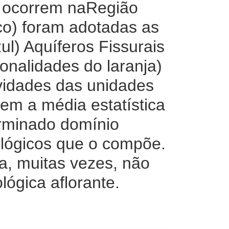
e ocorrem naRegião
ico) foram adotadas as
ul) Aquíferos Fissurais
onalidades do laranja)
ividades das unidades
zem a média estatística
rminado domínio
ológicos que o compõe.
a, muitas vezes, não
ógica aflorante.