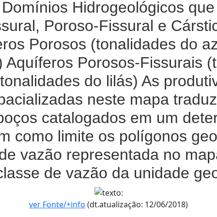
de Domínios Hidrogeológicos qu
sural, Poroso-Fissural e Cárst
ros Porosos (tonalidades do az
) Aquíferos Porosos-Fissurais (t
(tonalidades do lilás) As produt
spacializadas neste mapa tradu
poços catalogados em um dete
em como limite os polígonos ge
e de vazão representada no map
classe de vazão da unidade geol
ver Fonte/+info
(dt.atualização: 12/06/2018)