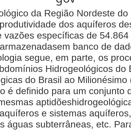
lógico da Região Nordeste do B
produtividade dos aquíferos des
e vazões específicas de 54.864 
o armazenadasem banco de dad
ologia segue, em parte, os proc
domínios Hidrogeológicos do B
gicas do Brasil ao Milionésim
o é definido para um conjunto 
esmas aptidõeshidrogeológicas, 
 aquíferos e sistemas aquíferos
s águas subterrâneas, etc. Par