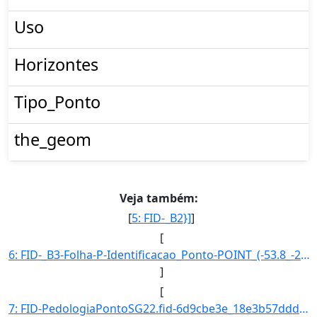
Uso
Horizontes
Tipo_Ponto
the_geom
Veja também:
[
5: FID-_B2}]
]
[
6: FID-_B3-Folha-P-Identificacao_Ponto-POINT_(-53.8_-24.866666666700112)}]
]
[
7: FID-PedologiaPontoSG22.fid-6d9cbe3e_18e3b57ddd4_4fc1-Folha-SG22-Identificacao_Ponto-SG22VA/P.17-Lati]