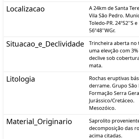
Localizacao
A 24km de Santa Ter
Vila São Pedro. Muni
Toledo-PR. 24º52''S e
56º48''WGr.
Situacao_e_Declividade
Trincheira aberta no
uma elevção com 3%
declive sob cobertur
mata.
Litologia
Rochas eruptivas bás
derrame. Grupo São 
Formação Serra Gera
Jurássico/Cretáceo.
Mesozóico.
Material_Originario
Saprolito provenient
decomposição das r
acima citadas.