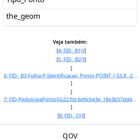
the_geom
Veja também:
[
4: FID-_B1}]
]
[
5: FID-_B2}]
]
[
6: FID-_B3-Folha-P-Identificacao_Ponto-POINT_(-53.8_-24.866666666700112)}]
]
[
7: FID-PedologiaPontoSG22.fid-6d9cbe3e_18e3b57ddd4_4fc1-Folha-SG22-Identificacao_Ponto-SG22VA/P.17-Lati]
]
[
8: FID-_O}]
]
gov