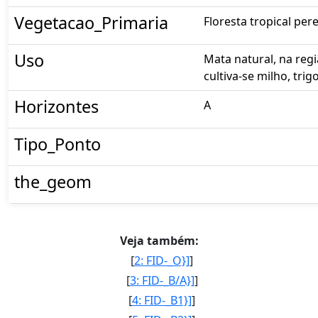
Vegetacao_Primaria
Floresta tropical pere
Uso
Mata natural, na reg
cultiva-se milho, trig
Horizontes
A
Tipo_Ponto
the_geom
Veja também:
[
2: FID-_O}]
]
[
3: FID-_B/A}]
]
[
4: FID-_B1}]
]