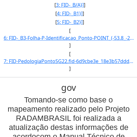
[
3: FID-_B/A}]
]
[
4: FID-_B1}]
]
[
5: FID-_B2}]
]
[
6: FID-_B3-Folha-P-Identificacao_Ponto-POINT_(-53.8_-24.866666666700112)}]
]
[
7: FID-PedologiaPontoSG22.fid-6d9cbe3e_18e3b57ddd4_4fc1-Folha-SG22-Identificacao_Ponto-SG22VA/P.17-Lati]
]
gov
Tomando-se como base o
mapeamento realizado pelo Projeto
RADAMBRASIL foi realizada a
atualização destas informações de
acordocom o Manual Técnico de