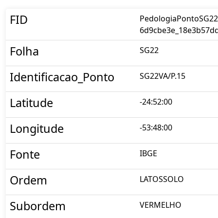
FID
PedologiaPontoSG22.
6d9cbe3e_18e3b57dd
Folha
SG22
Identificacao_Ponto
SG22VA/P.15
Latitude
-24:52:00
Longitude
-53:48:00
Fonte
IBGE
Ordem
LATOSSOLO
Subordem
VERMELHO