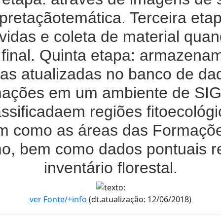
rpretaçãotemática. Terceira eta
vidas e coleta de material qua
 final. Quinta etapa: armazen
cas atualizadas no banco de da
ormações em um ambiente de SI
lassificadaem regiões fitoecoló
m como as áreas das Formaçõe
mo, bem como dados pontuais re
inventário florestal.
ver Fonte/+info
(dt.atualização: 12/06/2018)