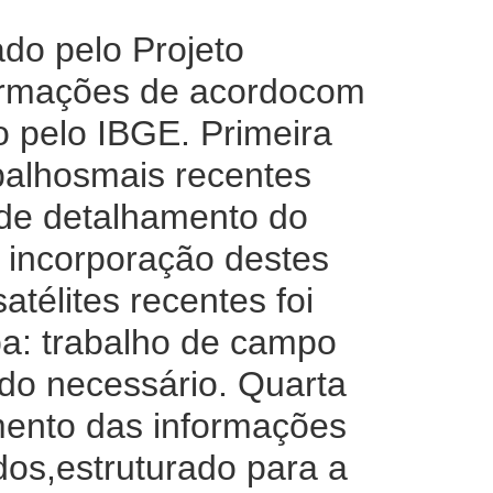
o pelo Projeto
formações de acordocom
o pelo IBGE. Primeira
balhosmais recentes
 de detalhamento do
 incorporação destes
télites recentes foi
pa: trabalho de campo
ndo necessário. Quarta
amento das informações
dos,estruturado para a