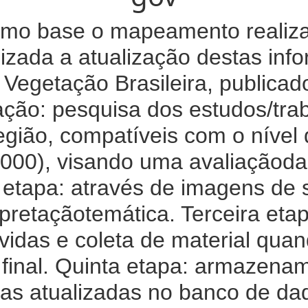
mo base o mapeamento realizad
zada a atualização destas in
Vegetação Brasileira, publicad
zação: pesquisa dos estudos/tra
egião, compatíveis com o nível
00), visando uma avaliaçãoda
etapa: através de imagens de sa
rpretaçãotemática. Terceira eta
vidas e coleta de material qua
 final. Quinta etapa: armazen
cas atualizadas no banco de da