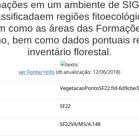
ormações em um ambiente de SI
lassificadaem regiões fitoecoló
m como as áreas das Formaçõe
mo, bem como dados pontuais re
inventário florestal.
ver Fonte/+info
(dt.atualização: 12/06/2018)
VegetacaoPontoSF22.fid-6d9cbe
SF22
SF22VA/MS/A.148