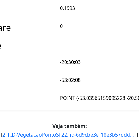
0.1993
are
0
e
-20:30:03
-53:02:08
POINT (-53.03565159095228 -20.
Veja também:
[
2: FID-VegetacaoPontoSF22.fid-6d9cbe3e_18e3b57ddd4_5b29-Folha-SF22-Identificacao_Ponto-SF22VA/MS/A.149-]
]