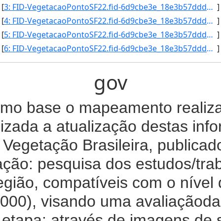
[
3: FID-VegetacaoPontoSF22.fid-6d9cbe3e_18e3b57ddd4_5b2a-Folha-SF22-Identificacao_Ponto-SF22VA/MS/A.150-]
]
[
4: FID-VegetacaoPontoSF22.fid-6d9cbe3e_18e3b57ddd4_5b2b-Folha-SF22-Identificacao_Ponto-SF22VA/MS/A.151-]
]
[
5: FID-VegetacaoPontoSF22.fid-6d9cbe3e_18e3b57ddd4_5b2c-Folha-SF22-Identificacao_Ponto-SF22VA/MS/A.152-]
]
[
6: FID-VegetacaoPontoSF22.fid-6d9cbe3e_18e3b57ddd4_5b2d-Folha-SF22-Identificacao_Ponto-SF22VB/MS/A.153-]
]
gov
mo base o mapeamento realizad
zada a atualização destas in
Vegetação Brasileira, publicad
zação: pesquisa dos estudos/tra
egião, compatíveis com o nível
00), visando uma avaliaçãoda
etapa: através de imagens de sa