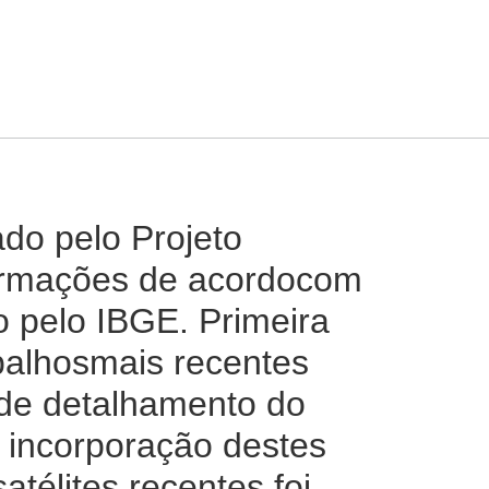
o pelo Projeto
formações de acordocom
o pelo IBGE. Primeira
balhosmais recentes
 de detalhamento do
 incorporação destes
télites recentes foi