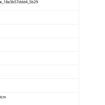
3e_18e3b57ddd4_5b29
30cm