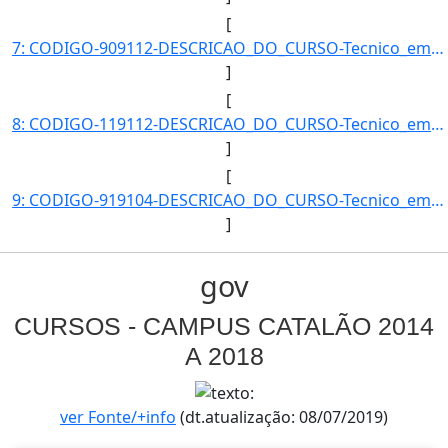
[
7: CODIGO-909112-DESCRICAO_DO_CURSO-Tecnico_em_Informatica_-_Catalao-CAMPUS-CMPACAT-MODALIDADE-Subseque]
]
[
8: CODIGO-119112-DESCRICAO_DO_CURSO-Tecnico_em_Mineracao_-_Catalao_(vespertino)-CAMPUS-CMPACAT-MODALIDA]
]
[
9: CODIGO-919104-DESCRICAO_DO_CURSO-Tecnico_em_Mineracao_Integrado_ao_Ensino_Medio_-_Catalao-CAMPUS-CMP]
]
gov
CURSOS - CAMPUS CATALÃO 2014
A 2018
ver Fonte/+info
(dt.atualização: 08/07/2019)