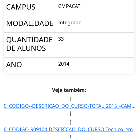
CAMPUS
CMPACAT
MODALIDADE
Integrado
QUANTIDADE
33
DE ALUNOS
ANO
2014
Veja também:
[
5: CODIGO--DESCRICAO_DO_CURSO-TOTAL_2015_-CAMPUS--MODALIDADE--QUANTIDADE_DE_ALUNOS-130}]
]
[
6: CODIGO-909104-DESCRICAO_DO_CURSO-Tecnico_em_Informatica_Integrado_ao_Ensino_Medio_-_Catalao-CAMPUS-C]
]