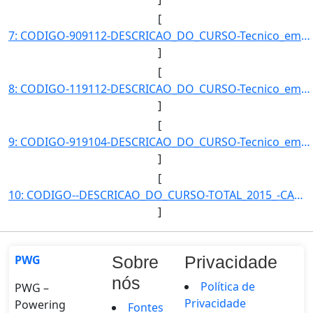
[
7: CODIGO-909112-DESCRICAO_DO_CURSO-Tecnico_em_Informatica_-_Catalao-CAMPUS-CMPACAT-MODALIDADE-Subseque]
]
[
8: CODIGO-119112-DESCRICAO_DO_CURSO-Tecnico_em_Mineracao_-_Catalao_(vespertino)-CAMPUS-CMPACAT-MODALIDA]
]
[
9: CODIGO-919104-DESCRICAO_DO_CURSO-Tecnico_em_Mineracao_Integrado_ao_Ensino_Medio_-_Catalao-CAMPUS-CMP]
]
[
10: CODIGO--DESCRICAO_DO_CURSO-TOTAL_2015_-CAMPUS--MODALIDADE--QUANTIDADE_DE_ALUNOS-130}]
]
PWG
Sobre
Privacidade
nós
Política de
PWG –
Privacidade
Powering
Fontes