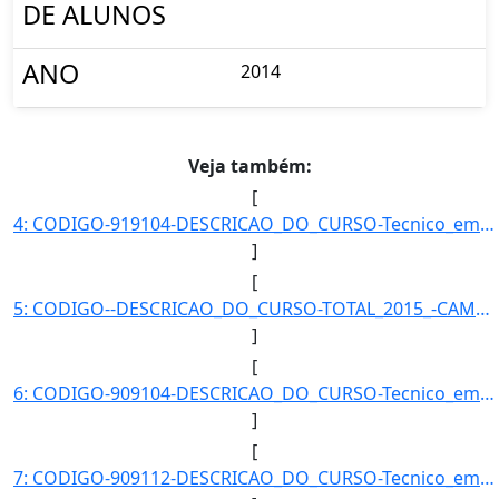
DE ALUNOS
ANO
2014
Veja também:
[
4: CODIGO-919104-DESCRICAO_DO_CURSO-Tecnico_em_Mineracao_Integrado_ao_Ensino_Medio_-_Catalao-CAMPUS-CMP]
]
[
5: CODIGO--DESCRICAO_DO_CURSO-TOTAL_2015_-CAMPUS--MODALIDADE--QUANTIDADE_DE_ALUNOS-130}]
]
[
6: CODIGO-909104-DESCRICAO_DO_CURSO-Tecnico_em_Informatica_Integrado_ao_Ensino_Medio_-_Catalao-CAMPUS-C]
]
[
7: CODIGO-909112-DESCRICAO_DO_CURSO-Tecnico_em_Informatica_-_Catalao-CAMPUS-CMPACAT-MODALIDADE-Subseque]