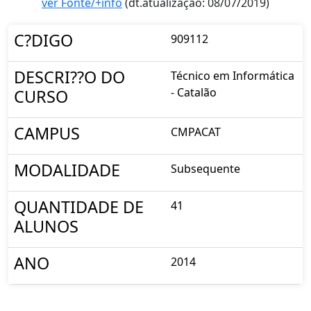
ver Fonte/+info
(dt.atualização: 08/07/2019)
C?DIGO
909112
DESCRI??O DO
Técnico em Informática
- Catalão
CURSO
CAMPUS
CMPACAT
MODALIDADE
Subsequente
QUANTIDADE DE
41
ALUNOS
ANO
2014