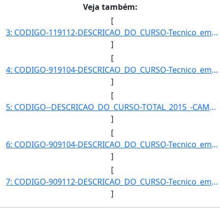
Veja também:
[
3: CODIGO-119112-DESCRICAO_DO_CURSO-Tecnico_em_Mineracao_-_Catalao_(vespertino)-CAMPUS-CMPACAT-MODALIDA]
]
[
4: CODIGO-919104-DESCRICAO_DO_CURSO-Tecnico_em_Mineracao_Integrado_ao_Ensino_Medio_-_Catalao-CAMPUS-CMP]
]
[
5: CODIGO--DESCRICAO_DO_CURSO-TOTAL_2015_-CAMPUS--MODALIDADE--QUANTIDADE_DE_ALUNOS-130}]
]
[
6: CODIGO-909104-DESCRICAO_DO_CURSO-Tecnico_em_Informatica_Integrado_ao_Ensino_Medio_-_Catalao-CAMPUS-C]
]
[
7: CODIGO-909112-DESCRICAO_DO_CURSO-Tecnico_em_Informatica_-_Catalao-CAMPUS-CMPACAT-MODALIDADE-Subseque]
]