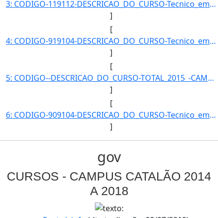
3: CODIGO-119112-DESCRICAO_DO_CURSO-Tecnico_em_Mineracao_-_Catalao_(vespertino)-CAMPUS-CMPACAT-MODALIDA]
]
[
4: CODIGO-919104-DESCRICAO_DO_CURSO-Tecnico_em_Mineracao_Integrado_ao_Ensino_Medio_-_Catalao-CAMPUS-CMP]
]
[
5: CODIGO--DESCRICAO_DO_CURSO-TOTAL_2015_-CAMPUS--MODALIDADE--QUANTIDADE_DE_ALUNOS-130}]
]
[
6: CODIGO-909104-DESCRICAO_DO_CURSO-Tecnico_em_Informatica_Integrado_ao_Ensino_Medio_-_Catalao-CAMPUS-C]
]
gov
CURSOS - CAMPUS CATALÃO 2014
A 2018