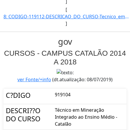
]
[
8: CODIGO-119112-DESCRICAO_DO_CURSO-Tecnico_em_Mineracao_-_Catalao_(vespertino)-CAMPUS-CMPACAT-MODALIDA]
]
gov
CURSOS - CAMPUS CATALÃO 2014
A 2018
ver Fonte/+info
(dt.atualização: 08/07/2019)
C?DIGO
919104
DESCRI??O
Técnico em Mineração
Integrado ao Ensino Médio -
DO CURSO
Catalão