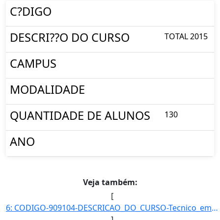
C?DIGO
DESCRI??O DO CURSO
TOTAL 2015
CAMPUS
MODALIDADE
QUANTIDADE DE ALUNOS
130
ANO
Veja também:
[
6: CODIGO-909104-DESCRICAO_DO_CURSO-Tecnico_em_Informatica_Integrado_ao_Ensino_Medio_-_Catalao-CAMPUS-C]
]