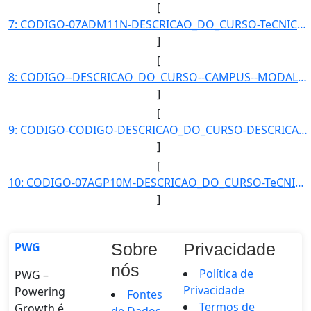
[
7: CODIGO-07ADM11N-DESCRICAO_DO_CURSO-TeCNICO_EM_ADMINISTRAcaO_-_POSSE-CAMPUS-Posse-MODALIDADE-Concomit]
]
[
8: CODIGO--DESCRICAO_DO_CURSO--CAMPUS--MODALIDADE--QUANTIDADE_DE_ALUNOS-}]
]
[
9: CODIGO-CODIGO-DESCRICAO_DO_CURSO-DESCRICAO_DO_CURSO-CAMPUS-CAMPUS-MODALIDADE-MODALIDADE-QUANTIDADE_D]
]
[
10: CODIGO-07AGP10M-DESCRICAO_DO_CURSO-TeCNICO_EM_AGROPECUaRIA_INTEGRADO_AO_ENSINO_MeDIO_-_POSSE-CAMPUS-]
]
PWG
Sobre
Privacidade
nós
Política de
PWG –
Privacidade
Powering
Fontes
Termos de
Growth é
de Dados