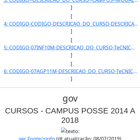
]
[
4: CODIGO-CODIGO-DESCRICAO_DO_CURSO-DESCRICAO_DO_CURSO-CAMPUS-CAMPUS-MODALIDADE-MODALIDADE-QUANTIDADE_D]
]
[
5: CODIGO-07INF10M-DESCRICAO_DO_CURSO-TeCNICO_EM_INFORMaTICA_-_POSSE-CAMPUS-Posse-MODALIDADE-Concomitan]
]
[
6: CODIGO-07AGP11M-DESCRICAO_DO_CURSO-TeCNICO_EM_AGROPECUaRIA_-_POSSE-CAMPUS-Posse-MODALIDADE-Concomita]
]
gov
CURSOS - CAMPUS POSSE 2014 A
2018
ver Fonte/+info
(dt.atualização: 08/07/2019)