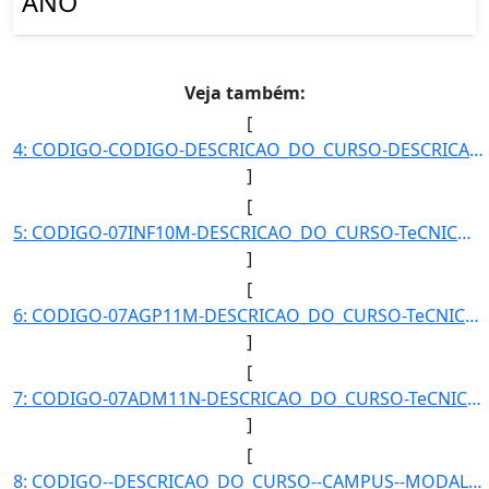
ANO
Veja também:
[
4: CODIGO-CODIGO-DESCRICAO_DO_CURSO-DESCRICAO_DO_CURSO-CAMPUS-CAMPUS-MODALIDADE-MODALIDADE-QUANTIDADE_D]
]
[
5: CODIGO-07INF10M-DESCRICAO_DO_CURSO-TeCNICO_EM_INFORMaTICA_-_POSSE-CAMPUS-Posse-MODALIDADE-Concomitan]
]
[
6: CODIGO-07AGP11M-DESCRICAO_DO_CURSO-TeCNICO_EM_AGROPECUaRIA_-_POSSE-CAMPUS-Posse-MODALIDADE-Concomita]
]
[
7: CODIGO-07ADM11N-DESCRICAO_DO_CURSO-TeCNICO_EM_ADMINISTRAcaO_-_POSSE-CAMPUS-Posse-MODALIDADE-Concomit]
]
[
8: CODIGO--DESCRICAO_DO_CURSO--CAMPUS--MODALIDADE--QUANTIDADE_DE_ALUNOS-}]