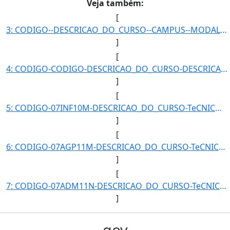
Veja também:
[
3: CODIGO--DESCRICAO_DO_CURSO--CAMPUS--MODALIDADE--QUANTIDADE_DE_ALUNOS-}]
]
[
4: CODIGO-CODIGO-DESCRICAO_DO_CURSO-DESCRICAO_DO_CURSO-CAMPUS-CAMPUS-MODALIDADE-MODALIDADE-QUANTIDADE_D]
]
[
5: CODIGO-07INF10M-DESCRICAO_DO_CURSO-TeCNICO_EM_INFORMaTICA_-_POSSE-CAMPUS-Posse-MODALIDADE-Concomitan]
]
[
6: CODIGO-07AGP11M-DESCRICAO_DO_CURSO-TeCNICO_EM_AGROPECUaRIA_-_POSSE-CAMPUS-Posse-MODALIDADE-Concomita]
]
[
7: CODIGO-07ADM11N-DESCRICAO_DO_CURSO-TeCNICO_EM_ADMINISTRAcaO_-_POSSE-CAMPUS-Posse-MODALIDADE-Concomit]
]
gov