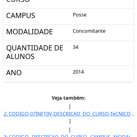
CAMPUS
Posse
MODALIDADE
Concomitante
QUANTIDADE DE
34
ALUNOS
ANO
2014
Veja também:
[
2: CODIGO-07INF10V-DESCRICAO_DO_CURSO-TeCNICO_EM_INFORMaTICA_-_POSSE-CAMPUS-Posse-MODALIDADE-Concomitan]
]
[
3: CODIGO--DESCRICAO_DO_CURSO--CAMPUS--MODALIDADE--QUANTIDADE_DE_ALUNOS-}]