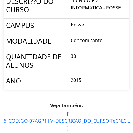
DESCRI??O DO
TéCNICO EM
INFORMáTICA - POSSE
CURSO
CAMPUS
Posse
MODALIDADE
Concomitante
QUANTIDADE DE
38
ALUNOS
ANO
2015
Veja também:
[
6: CODIGO-07AGP11M-DESCRICAO_DO_CURSO-TeCNICO_EM_AGROPECUaRIA_-_POSSE-CAMPUS-Posse-MODALIDADE-Concomita]
]