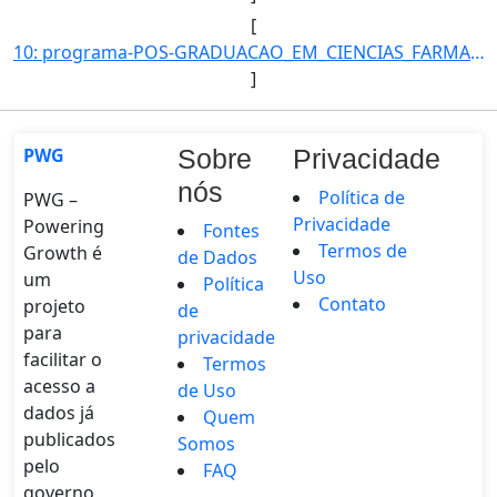
[
10: programa-POS-GRADUACAO_EM_CIENCIAS_FARMACEUTICAS-id_unidade-606-unidade-COORDENACAO_DO_PROGRAMA_DE_P]
]
PWG
Sobre
Privacidade
nós
Política de
PWG –
Privacidade
Powering
Fontes
Termos de
Growth é
de Dados
Uso
um
Política
Contato
projeto
de
para
privacidade
facilitar o
Termos
acesso a
de Uso
dados já
Quem
publicados
Somos
pelo
FAQ
governo