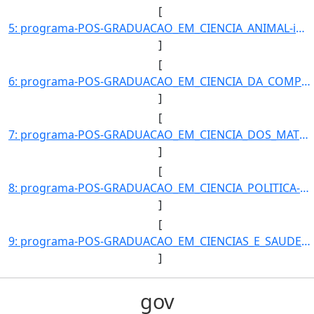
[
5: programa-POS-GRADUACAO_EM_CIENCIA_ANIMAL-id_unidade-368-unidade-COORDENACAO_DO_PROGRAMA_DE_POS-GRADU]
]
[
6: programa-POS-GRADUACAO_EM_CIENCIA_DA_COMPUTACAO-id_unidade-615-unidade-COORDENACAO_DO_PROGRAMA_DE_PO]
]
[
7: programa-POS-GRADUACAO_EM_CIENCIA_DOS_MATERIAIS-id_unidade-610-unidade-COORDENACAO_DO_PROGRAMA_DE_PO]
]
[
8: programa-POS-GRADUACAO_EM_CIENCIA_POLITICA-id_unidade-343-unidade-COORDENACAO_DO_PROGRAMA_DE_POS-GRA]
]
[
9: programa-POS-GRADUACAO_EM_CIENCIAS_E_SAUDE-id_unidade-344-unidade-COORDENACAO_DO_PROGRAMA_DE_POS-GRA]
]
gov