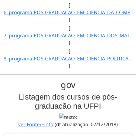
[
6: programa-POS-GRADUACAO_EM_CIENCIA_DA_COMPUTACAO-id_unidade-615-unidade-COORDENACAO_DO_PROGRAMA_DE_PO]
]
[
7: programa-POS-GRADUACAO_EM_CIENCIA_DOS_MATERIAIS-id_unidade-610-unidade-COORDENACAO_DO_PROGRAMA_DE_PO]
]
[
8: programa-POS-GRADUACAO_EM_CIENCIA_POLITICA-id_unidade-343-unidade-COORDENACAO_DO_PROGRAMA_DE_POS-GRA]
]
gov
Listagem dos cursos de pós-
graduação na UFPI
ver Fonte/+info
(dt.atualização: 07/12/2018)