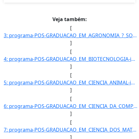
Veja também:
[
3: programa-POS-GRADUACAO_EM_AGRONOMIA_?_SOLOS_E_NUTRICAO_DE_PLANTAS-id_unidade-612-unidade-COORDENACAO]
]
[
4: programa-POS-GRADUACAO_EM_BIOTECNOLOGIA-id_unidade-611-unidade-COORDENACAO_DO_PROGRAMA_DE_POS-GRADUA]
]
[
5: programa-POS-GRADUACAO_EM_CIENCIA_ANIMAL-id_unidade-368-unidade-COORDENACAO_DO_PROGRAMA_DE_POS-GRADU]
]
[
6: programa-POS-GRADUACAO_EM_CIENCIA_DA_COMPUTACAO-id_unidade-615-unidade-COORDENACAO_DO_PROGRAMA_DE_PO]
]
[
7: programa-POS-GRADUACAO_EM_CIENCIA_DOS_MATERIAIS-id_unidade-610-unidade-COORDENACAO_DO_PROGRAMA_DE_PO]
]