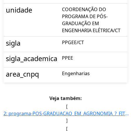
unidade
COORDENAÇÃO DO
PROGRAMA DE PÓS-
GRADUAÇÃO EM
ENGENHARIA ELÉTRICA/CT
sigla
PPGEE/CT
sigla_academica
PPEE
area_cnpq
Engenharias
Veja também:
[
2: programa-POS-GRADUACAO_EM_AGRONOMIA_?_FITOTECNIA-id_unidade-373-unidade-COORDENACAO_DO_PROGRAMA_DE_P]
]
[