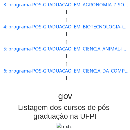
3: programa-POS-GRADUACAO_EM_AGRONOMIA_?_SOLOS_E_NUTRICAO_DE_PLANTAS-id_unidade-612-unidade-COORDENACAO]
]
[
4: programa-POS-GRADUACAO_EM_BIOTECNOLOGIA-id_unidade-611-unidade-COORDENACAO_DO_PROGRAMA_DE_POS-GRADUA]
]
[
5: programa-POS-GRADUACAO_EM_CIENCIA_ANIMAL-id_unidade-368-unidade-COORDENACAO_DO_PROGRAMA_DE_POS-GRADU]
]
[
6: programa-POS-GRADUACAO_EM_CIENCIA_DA_COMPUTACAO-id_unidade-615-unidade-COORDENACAO_DO_PROGRAMA_DE_PO]
]
gov
Listagem dos cursos de pós-
graduação na UFPI