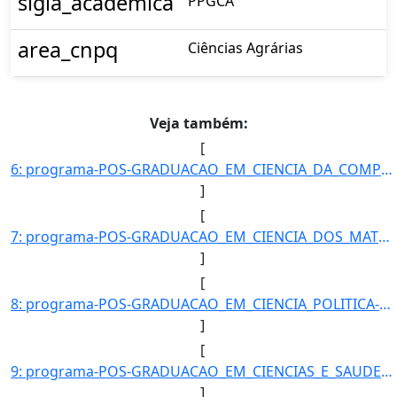
sigla_academica
PPGCA
area_cnpq
Ciências Agrárias
Veja também:
[
6: programa-POS-GRADUACAO_EM_CIENCIA_DA_COMPUTACAO-id_unidade-615-unidade-COORDENACAO_DO_PROGRAMA_DE_PO]
]
[
7: programa-POS-GRADUACAO_EM_CIENCIA_DOS_MATERIAIS-id_unidade-610-unidade-COORDENACAO_DO_PROGRAMA_DE_PO]
]
[
8: programa-POS-GRADUACAO_EM_CIENCIA_POLITICA-id_unidade-343-unidade-COORDENACAO_DO_PROGRAMA_DE_POS-GRA]
]
[
9: programa-POS-GRADUACAO_EM_CIENCIAS_E_SAUDE-id_unidade-344-unidade-COORDENACAO_DO_PROGRAMA_DE_POS-GRA]
]