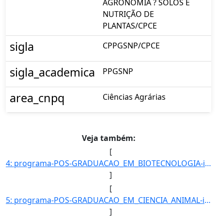
AGRONOMIA ? SOLOS E
NUTRIÇÃO DE
PLANTAS/CPCE
sigla
CPPGSNP/CPCE
sigla_academica
PPGSNP
area_cnpq
Ciências Agrárias
Veja também:
[
4: programa-POS-GRADUACAO_EM_BIOTECNOLOGIA-id_unidade-611-unidade-COORDENACAO_DO_PROGRAMA_DE_POS-GRADUA]
]
[
5: programa-POS-GRADUACAO_EM_CIENCIA_ANIMAL-id_unidade-368-unidade-COORDENACAO_DO_PROGRAMA_DE_POS-GRADU]
]