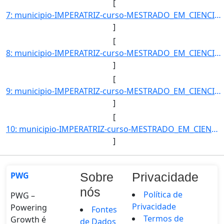
[
7: municipio-IMPERATRIZ-curso-MESTRADO_EM_CIENCIA_DOS_MATERIAIS-turno-Matutino_e_Vespertino-modalidade-]
]
[
8: municipio-IMPERATRIZ-curso-MESTRADO_EM_CIENCIA_DOS_MATERIAIS-turno-Matutino_e_Vespertino-modalidade-]
]
[
9: municipio-IMPERATRIZ-curso-MESTRADO_EM_CIENCIA_DOS_MATERIAIS-turno-Matutino_e_Vespertino-modalidade-]
]
[
10: municipio-IMPERATRIZ-curso-MESTRADO_EM_CIENCIA_DOS_MATERIAIS-turno-Matutino_e_Vespertino-modalidade-]
]
PWG
Sobre
Privacidade
nós
Política de
PWG –
Privacidade
Powering
Fontes
Termos de
Growth é
de Dados