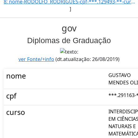
8: nome-RODOLFO_RODRIGUES-cpf-***.129493-**-curso-MUSICA-codigo_inep_curso-150097-ano_ingresso-2015-per]
]
gov
Diplomas de Graduação
ver Fonte/+info
(dt.atualização: 26/08/2019)
nome
GUSTAVO
MENDES OLI
cpf
***.291163-
curso
INTERDISCI
EM CIÊNCIA
NATURAIS E
MATEMÁTIC