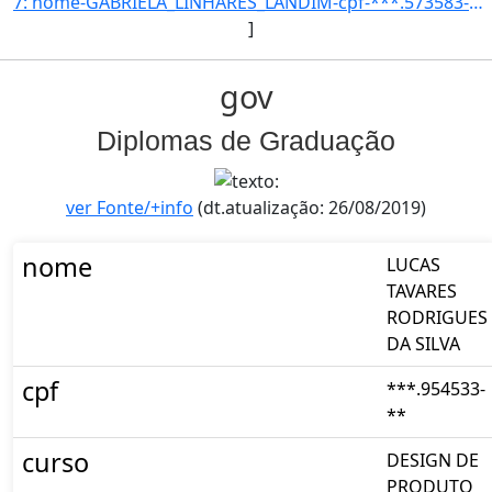
7: nome-GABRIELA_LINHARES_LANDIM-cpf-***.573583-**-curso-ENGENHARIA_CIVIL-codigo_inep_curso-99344-ano_i]
]
gov
Diplomas de Graduação
ver Fonte/+info
(dt.atualização: 26/08/2019)
nome
LUCAS
TAVARES
RODRIGUES
DA SILVA
cpf
***.954533-
**
curso
DESIGN DE
PRODUTO