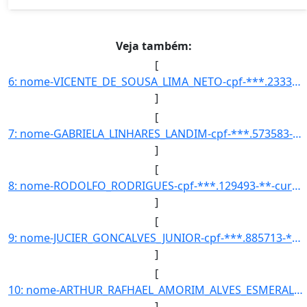
Veja também:
[
6: nome-VICENTE_DE_SOUSA_LIMA_NETO-cpf-***.233373-**-curso-ENGENHARIA_CIVIL-codigo_inep_curso-99344-ano]
]
[
7: nome-GABRIELA_LINHARES_LANDIM-cpf-***.573583-**-curso-ENGENHARIA_CIVIL-codigo_inep_curso-99344-ano_i]
]
[
8: nome-RODOLFO_RODRIGUES-cpf-***.129493-**-curso-MUSICA-codigo_inep_curso-150097-ano_ingresso-2015-per]
]
[
9: nome-JUCIER_GONCALVES_JUNIOR-cpf-***.885713-**-curso-MEDICINA-codigo_inep_curso-54494-ano_ingresso-2]
]
[
10: nome-ARTHUR_RAFHAEL_AMORIM_ALVES_ESMERALDO-cpf-***.435033-**-curso-MEDICINA-codigo_inep_curso-54494-]
]