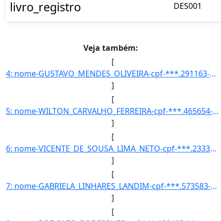
livro_registro
DES001
Veja também:
[
4: nome-GUSTAVO_MENDES_OLIVEIRA-cpf-***.291163-**-curso-INTERDISCIPLINAR_EM_CIENCIAS_NATURAIS_E_MATEMAT]
]
[
5: nome-WILTON_CARVALHO_FERREIRA-cpf-***.465654-**-curso-DESIGN_DE_PRODUTO-codigo_inep_curso-150096-ano]
]
[
6: nome-VICENTE_DE_SOUSA_LIMA_NETO-cpf-***.233373-**-curso-ENGENHARIA_CIVIL-codigo_inep_curso-99344-ano]
]
[
7: nome-GABRIELA_LINHARES_LANDIM-cpf-***.573583-**-curso-ENGENHARIA_CIVIL-codigo_inep_curso-99344-ano_i]
]
[