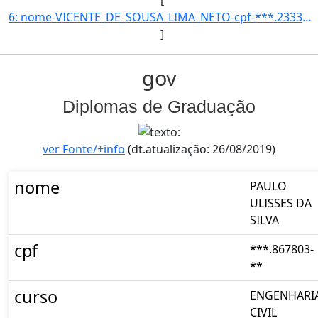
6: nome-VICENTE_DE_SOUSA_LIMA_NETO-cpf-***.233373-**-curso-ENGENHARIA_CIVIL-codigo_inep_curso-99344-ano]
]
gov
Diplomas de Graduação
ver Fonte/+info
(dt.atualização: 26/08/2019)
nome
PAULO
ULISSES DA
SILVA
cpf
***.867803-
**
curso
ENGENHARI
CIVIL