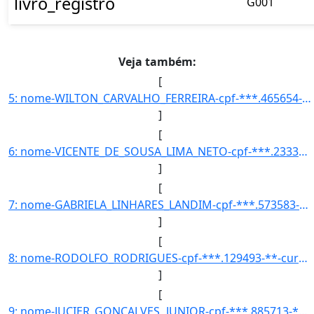
livro_registro
G001
Veja também:
[
5: nome-WILTON_CARVALHO_FERREIRA-cpf-***.465654-**-curso-DESIGN_DE_PRODUTO-codigo_inep_curso-150096-ano]
]
[
6: nome-VICENTE_DE_SOUSA_LIMA_NETO-cpf-***.233373-**-curso-ENGENHARIA_CIVIL-codigo_inep_curso-99344-ano]
]
[
7: nome-GABRIELA_LINHARES_LANDIM-cpf-***.573583-**-curso-ENGENHARIA_CIVIL-codigo_inep_curso-99344-ano_i]
]
[
8: nome-RODOLFO_RODRIGUES-cpf-***.129493-**-curso-MUSICA-codigo_inep_curso-150097-ano_ingresso-2015-per]
]
[
9: nome-JUCIER_GONCALVES_JUNIOR-cpf-***.885713-**-curso-MEDICINA-codigo_inep_curso-54494-ano_ingresso-2]