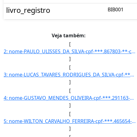
livro_registro
BIB001
Veja também:
[
2: nome-PAULO_ULISSES_DA_SILVA-cpf-***.867803-**-curso-ENGENHARIA_CIVIL-codigo_inep_curso-99344-ano_ing]
]
[
3: nome-LUCAS_TAVARES_RODRIGUES_DA_SILVA-cpf-***.954533-**-curso-DESIGN_DE_PRODUTO-codigo_inep_curso-15]
]
[
4: nome-GUSTAVO_MENDES_OLIVEIRA-cpf-***.291163-**-curso-INTERDISCIPLINAR_EM_CIENCIAS_NATURAIS_E_MATEMAT]
]
[
5: nome-WILTON_CARVALHO_FERREIRA-cpf-***.465654-**-curso-DESIGN_DE_PRODUTO-codigo_inep_curso-150096-ano]
]
[