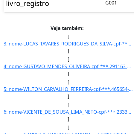
livro_registro
G001
Veja também:
[
3: nome-LUCAS_TAVARES_RODRIGUES_DA_SILVA-cpf-***.954533-**-curso-DESIGN_DE_PRODUTO-codigo_inep_curso-15]
]
[
4: nome-GUSTAVO_MENDES_OLIVEIRA-cpf-***.291163-**-curso-INTERDISCIPLINAR_EM_CIENCIAS_NATURAIS_E_MATEMAT]
]
[
5: nome-WILTON_CARVALHO_FERREIRA-cpf-***.465654-**-curso-DESIGN_DE_PRODUTO-codigo_inep_curso-150096-ano]
]
[
6: nome-VICENTE_DE_SOUSA_LIMA_NETO-cpf-***.233373-**-curso-ENGENHARIA_CIVIL-codigo_inep_curso-99344-ano]
]
[