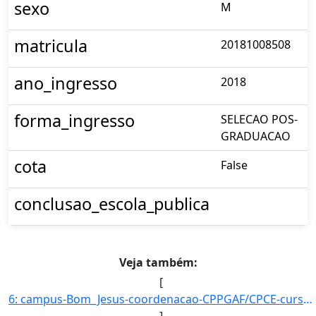
sexo
M
matricula
20181008508
ano_ingresso
2018
forma_ingresso
SELECAO POS-
GRADUACAO
cota
False
conclusao_escola_publica
Veja também:
[
6: campus-Bom_Jesus-coordenacao-CPPGAF/CPCE-curso-POS-GRADUACAO_EM_AGRONOMIA_?_FITOTECNIA-nivel-E-aluno]
]