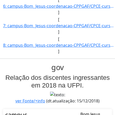
[
6: campus-Bom_Jesus-coordenacao-CPPGAF/CPCE-curso-POS-GRADUACAO_EM_AGRONOMIA_?_FITOTECNIA-nivel-E-aluno]
]
[
7: campus-Bom_Jesus-coordenacao-CPPGAF/CPCE-curso-POS-GRADUACAO_EM_AGRONOMIA_?_FITOTECNIA-nivel-E-aluno]
]
[
8: campus-Bom_Jesus-coordenacao-CPPGAF/CPCE-curso-POS-GRADUACAO_EM_AGRONOMIA_?_FITOTECNIA-nivel-E-aluno]
]
gov
Relação dos discentes ingressantes
em 2018 na UFPI.
ver Fonte/+info
(dt.atualização: 15/12/2018)
campus
Bom Jesus