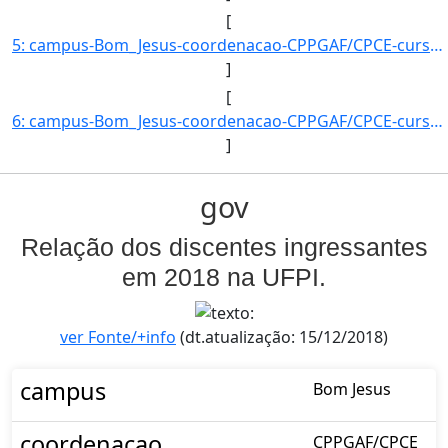
[
5: campus-Bom_Jesus-coordenacao-CPPGAF/CPCE-curso-POS-GRADUACAO_EM_AGRONOMIA_?_FITOTECNIA-nivel-E-aluno]
]
[
6: campus-Bom_Jesus-coordenacao-CPPGAF/CPCE-curso-POS-GRADUACAO_EM_AGRONOMIA_?_FITOTECNIA-nivel-E-aluno]
]
gov
Relação dos discentes ingressantes
em 2018 na UFPI.
ver Fonte/+info
(dt.atualização: 15/12/2018)
campus
Bom Jesus
coordenacao
CPPGAF/CPCE