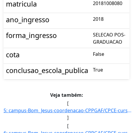
matricula
20181008080
ano_ingresso
2018
forma_ingresso
SELECAO POS-
GRADUACAO
cota
False
conclusao_escola_publica
True
Veja também:
[
5: campus-Bom_Jesus-coordenacao-CPPGAF/CPCE-curso-POS-GRADUACAO_EM_AGRONOMIA_?_FITOTECNIA-nivel-E-aluno]
]
[
6: campus-Bom_Jesus-coordenacao-CPPGAF/CPCE-curso-POS-GRADUACAO_EM_AGRONOMIA_?_FITOTECNIA-nivel-E-aluno]