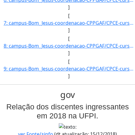
]
[
7: campus-Bom_Jesus-coordenacao-CPPGAF/CPCE-curso-POS-GRADUACAO_EM_AGRONOMIA_?_FITOTECNIA-nivel-E-aluno]
]
[
8: campus-Bom_Jesus-coordenacao-CPPGAF/CPCE-curso-POS-GRADUACAO_EM_AGRONOMIA_?_FITOTECNIA-nivel-E-aluno]
]
[
9: campus-Bom_Jesus-coordenacao-CPPGAF/CPCE-curso-POS-GRADUACAO_EM_AGRONOMIA_?_FITOTECNIA-nivel-E-aluno]
]
gov
Relação dos discentes ingressantes
em 2018 na UFPI.
ver Fonte/+info
(dt.atualização: 15/12/2018)