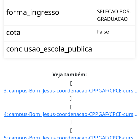
forma_ingresso
SELECAO POS-
GRADUACAO
cota
False
conclusao_escola_publica
Veja também:
[
3: campus-Bom_Jesus-coordenacao-CPPGAF/CPCE-curso-POS-GRADUACAO_EM_AGRONOMIA_?_FITOTECNIA-nivel-E-aluno]
]
[
4: campus-Bom_Jesus-coordenacao-CPPGAF/CPCE-curso-POS-GRADUACAO_EM_AGRONOMIA_?_FITOTECNIA-nivel-E-aluno]
]
[
5: campus-Bom_Jesus-coordenacao-CPPGAF/CPCE-curso-POS-GRADUACAO_EM_AGRONOMIA_?_FITOTECNIA-nivel-E-aluno]