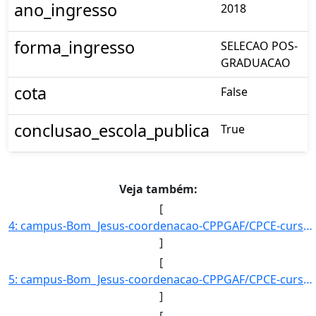
ano_ingresso
2018
forma_ingresso
SELECAO POS-
GRADUACAO
cota
False
conclusao_escola_publica
True
Veja também:
[
4: campus-Bom_Jesus-coordenacao-CPPGAF/CPCE-curso-POS-GRADUACAO_EM_AGRONOMIA_?_FITOTECNIA-nivel-E-aluno]
]
[
5: campus-Bom_Jesus-coordenacao-CPPGAF/CPCE-curso-POS-GRADUACAO_EM_AGRONOMIA_?_FITOTECNIA-nivel-E-aluno]
]