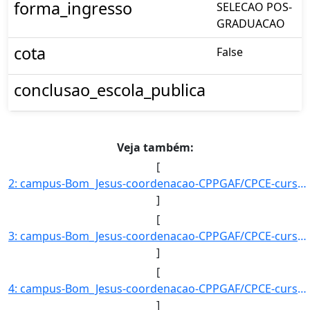
forma_ingresso
SELECAO POS-
GRADUACAO
cota
False
conclusao_escola_publica
Veja também:
[
2: campus-Bom_Jesus-coordenacao-CPPGAF/CPCE-curso-POS-GRADUACAO_EM_AGRONOMIA_?_FITOTECNIA-nivel-E-aluno]
]
[
3: campus-Bom_Jesus-coordenacao-CPPGAF/CPCE-curso-POS-GRADUACAO_EM_AGRONOMIA_?_FITOTECNIA-nivel-E-aluno]
]
[
4: campus-Bom_Jesus-coordenacao-CPPGAF/CPCE-curso-POS-GRADUACAO_EM_AGRONOMIA_?_FITOTECNIA-nivel-E-aluno]
]