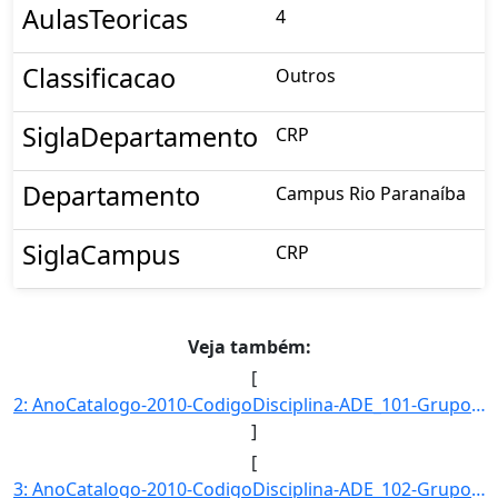
AulasTeoricas
4
Classificacao
Outros
SiglaDepartamento
CRP
Departamento
Campus Rio Paranaíba
SiglaCampus
CRP
Veja também:
[
2: AnoCatalogo-2010-CodigoDisciplina-ADE_101-GrupoDisciplina-ADE-Disciplina-Formacao_do_Pensamento_Admi]
]
[
3: AnoCatalogo-2010-CodigoDisciplina-ADE_102-GrupoDisciplina-ADE-Disciplina-Teoria_Geral_da_Administrac]