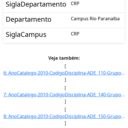
SiglaDepartamento
CRP
Departamento
Campus Rio Paranaíba
SiglaCampus
CRP
Veja também:
[
6: AnoCatalogo-2010-CodigoDisciplina-ADE_110-GrupoDisciplina-ADE-Disciplina-Contabilidade_Geral-CargaHo]
]
[
7: AnoCatalogo-2010-CodigoDisciplina-ADE_140-GrupoDisciplina-ADE-Disciplina-Ambiente-_Estrutura_e_Admin]
]
[
8: AnoCatalogo-2010-CodigoDisciplina-ADE_150-GrupoDisciplina-ADE-Disciplina-Matematica_Financeira-Carga]
]