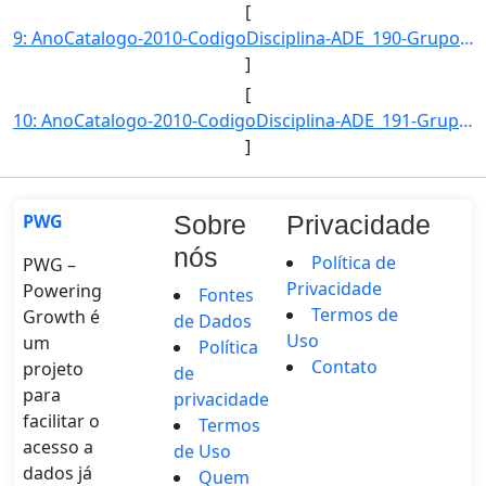
[
9: AnoCatalogo-2010-CodigoDisciplina-ADE_190-GrupoDisciplina-ADE-Disciplina-Introducao_a_Economia-Carga]
]
[
10: AnoCatalogo-2010-CodigoDisciplina-ADE_191-GrupoDisciplina-ADE-Disciplina-Microeconomia_I-CargaHorari]
]
PWG
Sobre
Privacidade
nós
Política de
PWG –
Privacidade
Powering
Fontes
Termos de
Growth é
de Dados
Uso
um
Política
Contato
projeto
de
para
privacidade
facilitar o
Termos
acesso a
de Uso
dados já
Quem