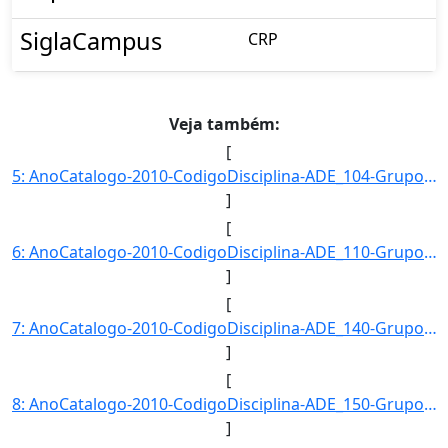
SiglaCampus
CRP
Veja também:
[
5: AnoCatalogo-2010-CodigoDisciplina-ADE_104-GrupoDisciplina-ADE-Disciplina-Teoria_Geral_da_Administrac]
]
[
6: AnoCatalogo-2010-CodigoDisciplina-ADE_110-GrupoDisciplina-ADE-Disciplina-Contabilidade_Geral-CargaHo]
]
[
7: AnoCatalogo-2010-CodigoDisciplina-ADE_140-GrupoDisciplina-ADE-Disciplina-Ambiente-_Estrutura_e_Admin]
]
[
8: AnoCatalogo-2010-CodigoDisciplina-ADE_150-GrupoDisciplina-ADE-Disciplina-Matematica_Financeira-Carga]
]