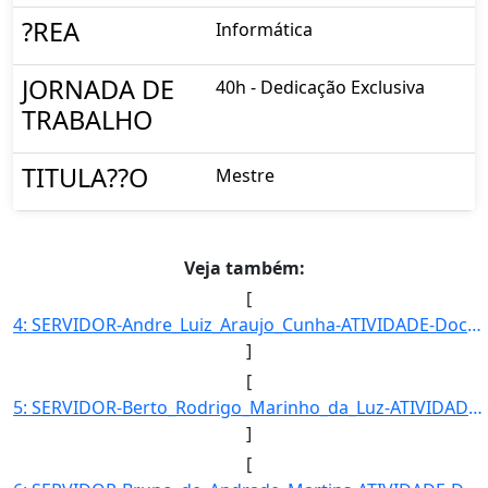
?REA
Informática
JORNADA DE
40h - Dedicação Exclusiva
TRABALHO
TITULA??O
Mestre
Veja também:
[
4: SERVIDOR-Andre_Luiz_Araujo_Cunha-ATIVIDADE-Docente-UNIDADE_EM_EXERCICIO-UENS-HID-CARGO-Professor_do_]
]
[
5: SERVIDOR-Berto_Rodrigo_Marinho_da_Luz-ATIVIDADE-Docente-UNIDADE_EM_EXERCICIO-UENS-HID-CARGO-Professo]
]
[