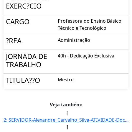
EXERC?CIO
CARGO
Professora do Ensino Básico,
Técnico e Tecnológico
?REA
Administração
JORNADA DE
40h - Dedicação Exclusiva
TRABALHO
TITULA??O
Mestre
Veja também:
[
2: SERVIDOR-Alexandre_Carvalho_Silva-ATIVIDADE-Docente-UNIDADE_EM_EXERCICIO-UENS-HID-CARGO-Professor_do]
]