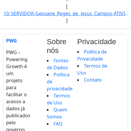
[
10: SERVIDOR-Geovane_Reges_de_Jesus_Campos-ATIVIDADE-Coordenador_dos_Cursos_Tecnicos_em_Informatica-UNID]
]
PWG
Sobre
Privacidade
nós
Política de
PWG –
Privacidade
Powering
Fontes
Termos de
Growth é
de Dados
Uso
um
Política
Contato
projeto
de
para
privacidade
facilitar o
Termos
acesso a
de Uso
dados já
Quem
publicados
Somos
pelo
FAQ
governo