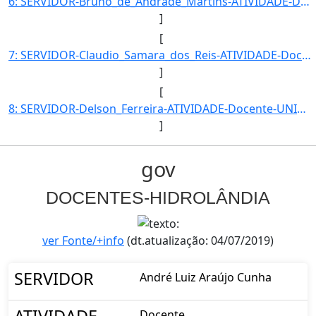
6: SERVIDOR-Bruno_de_Andrade_Martins-ATIVIDADE-Docente-UNIDADE_EM_EXERCICIO-UENS-HID-CARGO-Professor_do]
]
[
7: SERVIDOR-Claudio_Samara_dos_Reis-ATIVIDADE-Docente-UNIDADE_EM_EXERCICIO-UENS-HID-CARGO-Professor_do_]
]
[
8: SERVIDOR-Delson_Ferreira-ATIVIDADE-Docente-UNIDADE_EM_EXERCICIO-UENS-HID-CARGO-Professor_do_Ensino_B]
]
gov
DOCENTES-HIDROLÂNDIA
ver Fonte/+info
(dt.atualização: 04/07/2019)
SERVIDOR
André Luiz Araújo Cunha
ATIVIDADE
Docente