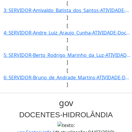
[
3: SERVIDOR-Amivaldo_Batista_dos_Santos-ATIVIDADE-Docente-UNIDADE_EM_EXERCICIO-UENS-HID-CARGO-Professor]
]
[
4: SERVIDOR-Andre_Luiz_Araujo_Cunha-ATIVIDADE-Docente-UNIDADE_EM_EXERCICIO-UENS-HID-CARGO-Professor_do_]
]
[
5: SERVIDOR-Berto_Rodrigo_Marinho_da_Luz-ATIVIDADE-Docente-UNIDADE_EM_EXERCICIO-UENS-HID-CARGO-Professo]
]
[
6: SERVIDOR-Bruno_de_Andrade_Martins-ATIVIDADE-Docente-UNIDADE_EM_EXERCICIO-UENS-HID-CARGO-Professor_do]
]
gov
DOCENTES-HIDROLÂNDIA