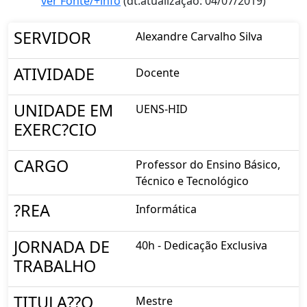
ver Fonte/+info
(dt.atualização: 04/07/2019)
SERVIDOR
Alexandre Carvalho Silva
ATIVIDADE
Docente
UNIDADE EM
UENS-HID
EXERC?CIO
CARGO
Professor do Ensino Básico,
Técnico e Tecnológico
?REA
Informática
JORNADA DE
40h - Dedicação Exclusiva
TRABALHO
TITULA??O
Mestre