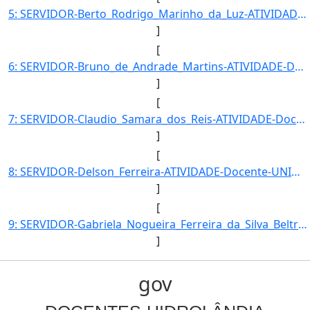
5: SERVIDOR-Berto_Rodrigo_Marinho_da_Luz-ATIVIDADE-Docente-UNIDADE_EM_EXERCICIO-UENS-HID-CARGO-Professo]
]
[
6: SERVIDOR-Bruno_de_Andrade_Martins-ATIVIDADE-Docente-UNIDADE_EM_EXERCICIO-UENS-HID-CARGO-Professor_do]
]
[
7: SERVIDOR-Claudio_Samara_dos_Reis-ATIVIDADE-Docente-UNIDADE_EM_EXERCICIO-UENS-HID-CARGO-Professor_do_]
]
[
8: SERVIDOR-Delson_Ferreira-ATIVIDADE-Docente-UNIDADE_EM_EXERCICIO-UENS-HID-CARGO-Professor_do_Ensino_B]
]
[
9: SERVIDOR-Gabriela_Nogueira_Ferreira_da_Silva_Beltrao-ATIVIDADE-Docente-UNIDADE_EM_EXERCICIO-UENS-HID]
]
gov