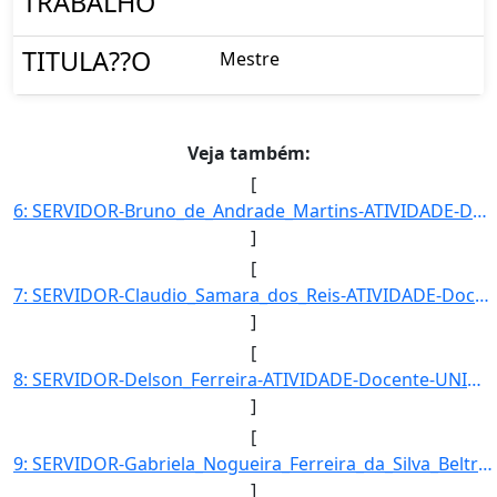
TRABALHO
TITULA??O
Mestre
Veja também:
[
6: SERVIDOR-Bruno_de_Andrade_Martins-ATIVIDADE-Docente-UNIDADE_EM_EXERCICIO-UENS-HID-CARGO-Professor_do]
]
[
7: SERVIDOR-Claudio_Samara_dos_Reis-ATIVIDADE-Docente-UNIDADE_EM_EXERCICIO-UENS-HID-CARGO-Professor_do_]
]
[
8: SERVIDOR-Delson_Ferreira-ATIVIDADE-Docente-UNIDADE_EM_EXERCICIO-UENS-HID-CARGO-Professor_do_Ensino_B]
]
[
9: SERVIDOR-Gabriela_Nogueira_Ferreira_da_Silva_Beltrao-ATIVIDADE-Docente-UNIDADE_EM_EXERCICIO-UENS-HID]
]