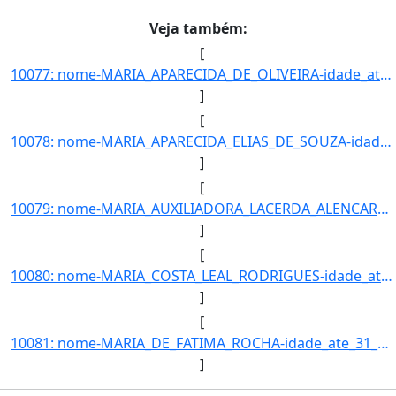
Veja também:
[
10077: nome-MARIA_APARECIDA_DE_OLIVEIRA-idade_ate_31_12_2016-59-ra-22792-campus-TL-municipio-TRES_LAGOAS-cu]
]
[
10078: nome-MARIA_APARECIDA_ELIAS_DE_SOUZA-idade_ate_31_12_2016-51-ra-19504-campus-TL-municipio-TRES_LAGOAS]
]
[
10079: nome-MARIA_AUXILIADORA_LACERDA_ALENCAR-idade_ate_31_12_2016-35-ra-8015-campus-TL-municipio-TRES_LAGO]
]
[
10080: nome-MARIA_COSTA_LEAL_RODRIGUES-idade_ate_31_12_2016-18-ra-6619-campus-TL-municipio-TRES_LAGOAS-curs]
]
[
10081: nome-MARIA_DE_FATIMA_ROCHA-idade_ate_31_12_2016-58-ra---campus-TL-municipio-TRES_LAGOAS-curso-TECNIC]
]