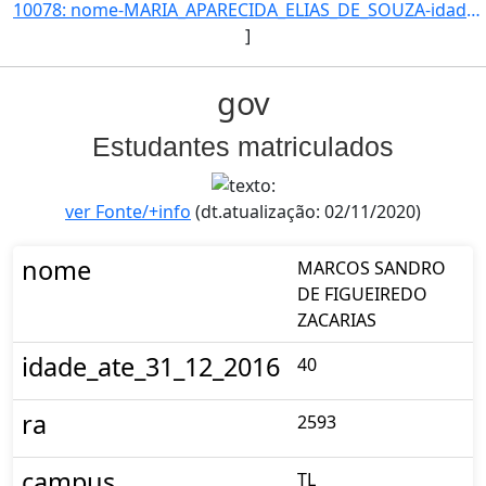
10078: nome-MARIA_APARECIDA_ELIAS_DE_SOUZA-idade_ate_31_12_2016-51-ra-19504-campus-TL-municipio-TRES_LAGOAS]
]
gov
Estudantes matriculados
ver Fonte/+info
(dt.atualização: 02/11/2020)
nome
MARCOS SANDRO
DE FIGUEIREDO
ZACARIAS
idade_ate_31_12_2016
40
ra
2593
campus
TL