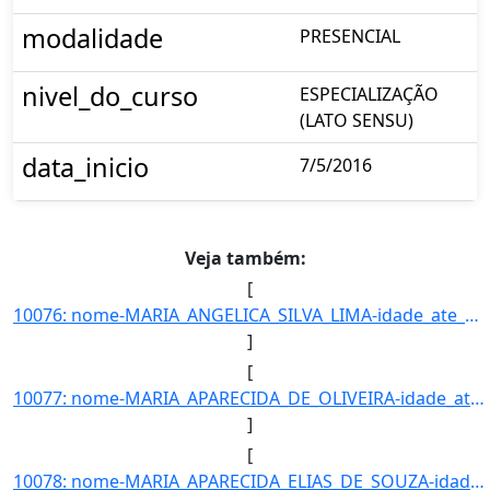
modalidade
PRESENCIAL
nivel_do_curso
ESPECIALIZAÇÃO
(LATO SENSU)
data_inicio
7/5/2016
Veja também:
[
10076: nome-MARIA_ANGELICA_SILVA_LIMA-idade_ate_31_12_2016-17-ra-8795-campus-TL-municipio-TRES_LAGOAS-curso]
]
[
10077: nome-MARIA_APARECIDA_DE_OLIVEIRA-idade_ate_31_12_2016-59-ra-22792-campus-TL-municipio-TRES_LAGOAS-cu]
]
[
10078: nome-MARIA_APARECIDA_ELIAS_DE_SOUZA-idade_ate_31_12_2016-51-ra-19504-campus-TL-municipio-TRES_LAGOAS]