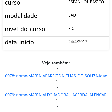
curso
ESPANHOL BÁSICO
modalidade
EAD
nivel_do_curso
FIC
data_inicio
24/4/2017
Veja também:
[
10078: nome-MARIA_APARECIDA_ELIAS_DE_SOUZA-idade_ate_31_12_2016-51-ra-19504-campus-TL-municipio-TRES_LAGOAS]
]
[
10079: nome-MARIA_AUXILIADORA_LACERDA_ALENCAR-idade_ate_31_12_2016-35-ra-8015-campus-TL-municipio-TRES_LAGO]
]
[