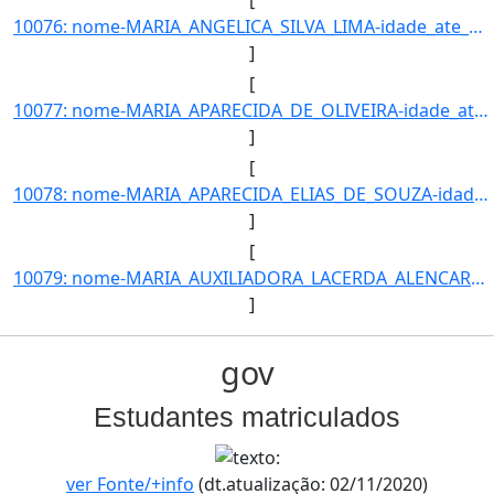
[
10076: nome-MARIA_ANGELICA_SILVA_LIMA-idade_ate_31_12_2016-17-ra-8795-campus-TL-municipio-TRES_LAGOAS-curso]
]
[
10077: nome-MARIA_APARECIDA_DE_OLIVEIRA-idade_ate_31_12_2016-59-ra-22792-campus-TL-municipio-TRES_LAGOAS-cu]
]
[
10078: nome-MARIA_APARECIDA_ELIAS_DE_SOUZA-idade_ate_31_12_2016-51-ra-19504-campus-TL-municipio-TRES_LAGOAS]
]
[
10079: nome-MARIA_AUXILIADORA_LACERDA_ALENCAR-idade_ate_31_12_2016-35-ra-8015-campus-TL-municipio-TRES_LAGO]
]
gov
Estudantes matriculados
ver Fonte/+info
(dt.atualização: 02/11/2020)