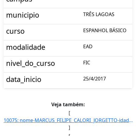
municipio
TRÊS LAGOAS
curso
ESPANHOL BÁSICO
modalidade
EAD
nivel_do_curso
FIC
data_inicio
25/4/2017
Veja também:
[
10075: nome-MARCUS_FELIPE_CALORI_JORGETTO-idade_ate_31_12_2016-28-ra-7337-campus-TL-municipio-TRES_LAGOAS-c]
]