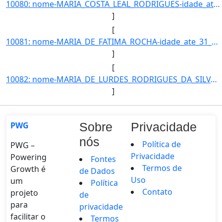
10080: nome-MARIA_COSTA_LEAL_RODRIGUES-idade_ate_31_12_2016-18-ra-6619-campus-TL-municipio-TRES_LAGOAS-curs]
]
[
10081: nome-MARIA_DE_FATIMA_ROCHA-idade_ate_31_12_2016-58-ra---campus-TL-municipio-TRES_LAGOAS-curso-TECNIC]
]
[
10082: nome-MARIA_DE_LURDES_RODRIGUES_DA_SILVA-idade_ate_31_12_2016-37-ra-22873-campus-TL-municipio-TRES_LA]
]
PWG
Sobre
Privacidade
nós
Política de
PWG –
Privacidade
Powering
Fontes
Termos de
Growth é
de Dados
Uso
um
Política
Contato
projeto
de
para
privacidade
facilitar o
Termos