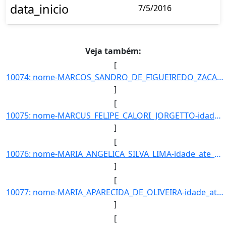
data_inicio
7/5/2016
Veja também:
[
10074: nome-MARCOS_SANDRO_DE_FIGUEIREDO_ZACARIAS-idade_ate_31_12_2016-40-ra-2593-campus-TL-municipio-TRES_L]
]
[
10075: nome-MARCUS_FELIPE_CALORI_JORGETTO-idade_ate_31_12_2016-28-ra-7337-campus-TL-municipio-TRES_LAGOAS-c]
]
[
10076: nome-MARIA_ANGELICA_SILVA_LIMA-idade_ate_31_12_2016-17-ra-8795-campus-TL-municipio-TRES_LAGOAS-curso]
]
[
10077: nome-MARIA_APARECIDA_DE_OLIVEIRA-idade_ate_31_12_2016-59-ra-22792-campus-TL-municipio-TRES_LAGOAS-cu]
]
[