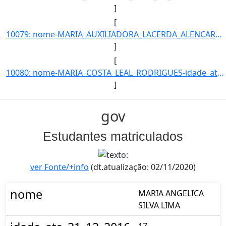
]
[
10079: nome-MARIA_AUXILIADORA_LACERDA_ALENCAR-idade_ate_31_12_2016-35-ra-8015-campus-TL-municipio-TRES_LAGO]
]
[
10080: nome-MARIA_COSTA_LEAL_RODRIGUES-idade_ate_31_12_2016-18-ra-6619-campus-TL-municipio-TRES_LAGOAS-curs]
]
gov
Estudantes matriculados
ver Fonte/+info
(dt.atualização: 02/11/2020)
nome
MARIA ANGELICA
SILVA LIMA
17