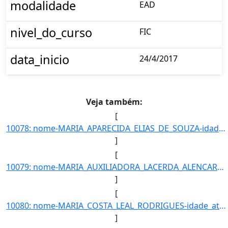
modalidade
EAD
nivel_do_curso
FIC
data_inicio
24/4/2017
Veja também:
[
10078: nome-MARIA_APARECIDA_ELIAS_DE_SOUZA-idade_ate_31_12_2016-51-ra-19504-campus-TL-municipio-TRES_LAGOAS]
]
[
10079: nome-MARIA_AUXILIADORA_LACERDA_ALENCAR-idade_ate_31_12_2016-35-ra-8015-campus-TL-municipio-TRES_LAGO]
]
[
10080: nome-MARIA_COSTA_LEAL_RODRIGUES-idade_ate_31_12_2016-18-ra-6619-campus-TL-municipio-TRES_LAGOAS-curs]
]