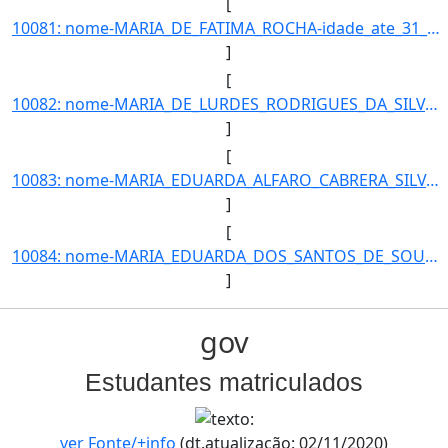
[
10081: nome-MARIA_DE_FATIMA_ROCHA-idade_ate_31_12_2016-58-ra---campus-TL-municipio-TRES_LAGOAS-curso-TECNIC]
]
[
10082: nome-MARIA_DE_LURDES_RODRIGUES_DA_SILVA-idade_ate_31_12_2016-37-ra-22873-campus-TL-municipio-TRES_LA]
]
[
10083: nome-MARIA_EDUARDA_ALFARO_CABRERA_SILVA-idade_ate_31_12_2016-17-ra-22864-campus-TL-municipio-TRES_LA]
]
[
10084: nome-MARIA_EDUARDA_DOS_SANTOS_DE_SOUZA-idade_ate_31_12_2016-17-ra-13762-campus-TL-municipio-TRES_LAG]
]
gov
Estudantes matriculados
ver Fonte/+info
(dt.atualização: 02/11/2020)