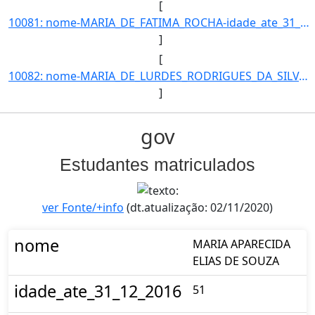
[
10081: nome-MARIA_DE_FATIMA_ROCHA-idade_ate_31_12_2016-58-ra---campus-TL-municipio-TRES_LAGOAS-curso-TECNIC]
]
[
10082: nome-MARIA_DE_LURDES_RODRIGUES_DA_SILVA-idade_ate_31_12_2016-37-ra-22873-campus-TL-municipio-TRES_LA]
]
gov
Estudantes matriculados
ver Fonte/+info
(dt.atualização: 02/11/2020)
nome
MARIA APARECIDA
ELIAS DE SOUZA
idade_ate_31_12_2016
51