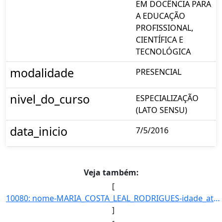
EM DOCÊNCIA PARA
A EDUCAÇÃO
PROFISSIONAL,
CIENTÍFICA E
TECNOLÓGICA
modalidade
PRESENCIAL
nivel_do_curso
ESPECIALIZAÇÃO
(LATO SENSU)
data_inicio
7/5/2016
Veja também:
[
10080: nome-MARIA_COSTA_LEAL_RODRIGUES-idade_ate_31_12_2016-18-ra-6619-campus-TL-municipio-TRES_LAGOAS-curs]
]