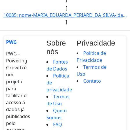
[
10085: nome-MARIA_EDUARDA_PERIARD_DA_SILVA-idade_ate_31_12_2016-16-ra-14413-campus-TL-municipio-TRES_LAGOAS]
]
PWG
Sobre
Privacidade
nós
Política de
PWG –
Privacidade
Powering
Fontes
Termos de
Growth é
de Dados
Uso
um
Política
Contato
projeto
de
para
privacidade
facilitar o
Termos
acesso a
de Uso
dados já
Quem
publicados
Somos
pelo
FAQ