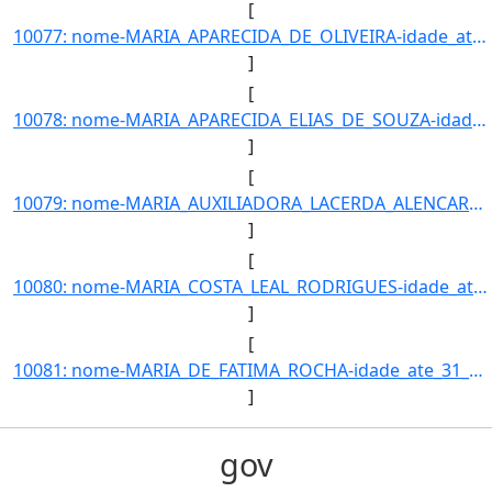
[
10077: nome-MARIA_APARECIDA_DE_OLIVEIRA-idade_ate_31_12_2016-59-ra-22792-campus-TL-municipio-TRES_LAGOAS-cu]
]
[
10078: nome-MARIA_APARECIDA_ELIAS_DE_SOUZA-idade_ate_31_12_2016-51-ra-19504-campus-TL-municipio-TRES_LAGOAS]
]
[
10079: nome-MARIA_AUXILIADORA_LACERDA_ALENCAR-idade_ate_31_12_2016-35-ra-8015-campus-TL-municipio-TRES_LAGO]
]
[
10080: nome-MARIA_COSTA_LEAL_RODRIGUES-idade_ate_31_12_2016-18-ra-6619-campus-TL-municipio-TRES_LAGOAS-curs]
]
[
10081: nome-MARIA_DE_FATIMA_ROCHA-idade_ate_31_12_2016-58-ra---campus-TL-municipio-TRES_LAGOAS-curso-TECNIC]
]
gov