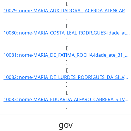
[
10079: nome-MARIA_AUXILIADORA_LACERDA_ALENCAR-idade_ate_31_12_2016-35-ra-8015-campus-TL-municipio-TRES_LAGO]
]
[
10080: nome-MARIA_COSTA_LEAL_RODRIGUES-idade_ate_31_12_2016-18-ra-6619-campus-TL-municipio-TRES_LAGOAS-curs]
]
[
10081: nome-MARIA_DE_FATIMA_ROCHA-idade_ate_31_12_2016-58-ra---campus-TL-municipio-TRES_LAGOAS-curso-TECNIC]
]
[
10082: nome-MARIA_DE_LURDES_RODRIGUES_DA_SILVA-idade_ate_31_12_2016-37-ra-22873-campus-TL-municipio-TRES_LA]
]
[
10083: nome-MARIA_EDUARDA_ALFARO_CABRERA_SILVA-idade_ate_31_12_2016-17-ra-22864-campus-TL-municipio-TRES_LA]
]
gov