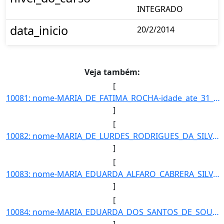
INTEGRADO
data_inicio
20/2/2014
Veja também:
[
10081: nome-MARIA_DE_FATIMA_ROCHA-idade_ate_31_12_2016-58-ra---campus-TL-municipio-TRES_LAGOAS-curso-TECNIC]
]
[
10082: nome-MARIA_DE_LURDES_RODRIGUES_DA_SILVA-idade_ate_31_12_2016-37-ra-22873-campus-TL-municipio-TRES_LA]
]
[
10083: nome-MARIA_EDUARDA_ALFARO_CABRERA_SILVA-idade_ate_31_12_2016-17-ra-22864-campus-TL-municipio-TRES_LA]
]
[
10084: nome-MARIA_EDUARDA_DOS_SANTOS_DE_SOUZA-idade_ate_31_12_2016-17-ra-13762-campus-TL-municipio-TRES_LAG]
]