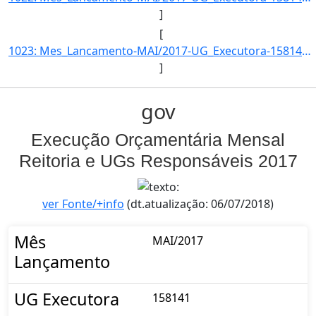
]
[
1023: Mes_Lancamento-MAI/2017-UG_Executora-158141-Acao_Governo-INST.FED.DE_EDUC.-CIENC.E_TEC.DO_RS-Item_In]
]
gov
Execução Orçamentária Mensal
Reitoria e UGs Responsáveis 2017
ver Fonte/+info
(dt.atualização: 06/07/2018)
Mês
MAI/2017
Lançamento
UG Executora
158141