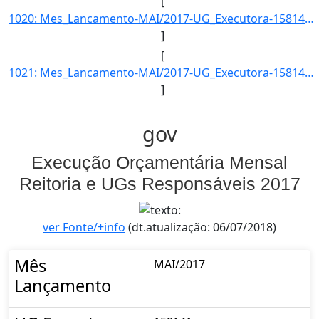
[
1020: Mes_Lancamento-MAI/2017-UG_Executora-158141-Acao_Governo-INST.FED.DE_EDUC.-CIENC.E_TEC.DO_RS-Item_In]
]
[
1021: Mes_Lancamento-MAI/2017-UG_Executora-158141-Acao_Governo-INST.FED.DE_EDUC.-CIENC.E_TEC.DO_RS-Item_In]
]
gov
Execução Orçamentária Mensal
Reitoria e UGs Responsáveis 2017
ver Fonte/+info
(dt.atualização: 06/07/2018)
Mês
MAI/2017
Lançamento