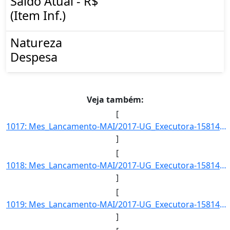
Saldo Atual - R$
(Item Inf.)
Natureza
Despesa
Veja também:
[
1017: Mes_Lancamento-MAI/2017-UG_Executora-158141-Acao_Governo-INST.FED.DE_EDUC.-CIENC.E_TEC.DO_RS-Item_In]
]
[
1018: Mes_Lancamento-MAI/2017-UG_Executora-158141-Acao_Governo-INST.FED.DE_EDUC.-CIENC.E_TEC.DO_RS-Item_In]
]
[
1019: Mes_Lancamento-MAI/2017-UG_Executora-158141-Acao_Governo-INST.FED.DE_EDUC.-CIENC.E_TEC.DO_RS-Item_In]
]