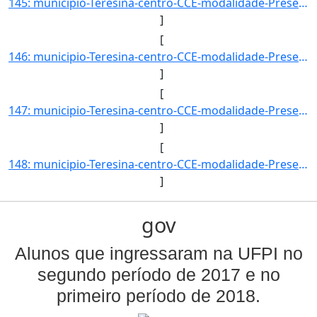
145: municipio-Teresina-centro-CCE-modalidade-Presencial-convenio-PROCAMPO-selecao-PROCESSO_SELETIVO-cota]
]
[
146: municipio-Teresina-centro-CCE-modalidade-Presencial-convenio-PROCAMPO-selecao-PROCESSO_SELETIVO_ESPE]
]
[
147: municipio-Teresina-centro-CCE-modalidade-Presencial-convenio--selecao-SISU_COTA-cota-AA-1-sexo--uf--]
]
[
148: municipio-Teresina-centro-CCE-modalidade-Presencial-convenio--selecao-SISU_COTA-cota-AA-2-sexo-F-uf-]
]
gov
Alunos que ingressaram na UFPI no
segundo período de 2017 e no
primeiro período de 2018.