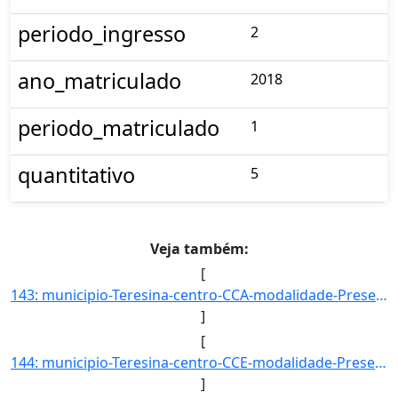
periodo_ingresso
2
ano_matriculado
2018
periodo_matriculado
1
quantitativo
5
Veja também:
[
143: municipio-Teresina-centro-CCA-modalidade-Presencial-convenio--selecao-PORT_CURSO_SUPERIOR-cota--sexo]
]
[
144: municipio-Teresina-centro-CCE-modalidade-Presencial-convenio-PROCAMPO-selecao-PROCESSO_SEL_ESPECIAL_]
]