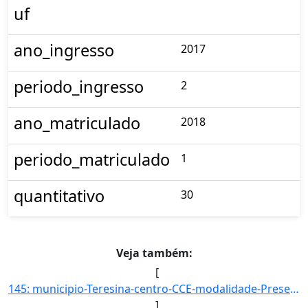
uf
ano_ingresso
2017
periodo_ingresso
2
ano_matriculado
2018
periodo_matriculado
1
quantitativo
30
Veja também:
[
145: municipio-Teresina-centro-CCE-modalidade-Presencial-convenio-PROCAMPO-selecao-PROCESSO_SELETIVO-cota]
]