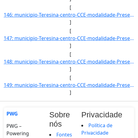
[
146: municipio-Teresina-centro-CCE-modalidade-Presencial-convenio-PROCAMPO-selecao-PROCESSO_SELETIVO_ESPE]
]
[
147: municipio-Teresina-centro-CCE-modalidade-Presencial-convenio--selecao-SISU_COTA-cota-AA-1-sexo--uf--]
]
[
148: municipio-Teresina-centro-CCE-modalidade-Presencial-convenio--selecao-SISU_COTA-cota-AA-2-sexo-F-uf-]
]
[
149: municipio-Teresina-centro-CCE-modalidade-Presencial-convenio--selecao-SISU_COTA-cota-AA-2-sexo-M-uf-]
]
PWG
Sobre
Privacidade
nós
Política de
PWG –
Privacidade
Powering
Fontes