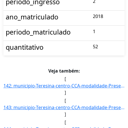
periodo_ingresso
2
ano_matriculado
2018
periodo_matriculado
1
quantitativo
52
Veja também:
[
142: municipio-Teresina-centro-CCA-modalidade-Presencial-convenio--selecao-CONVENIO_PEC-G-cota--sexo--uf-]
]
[
143: municipio-Teresina-centro-CCA-modalidade-Presencial-convenio--selecao-PORT_CURSO_SUPERIOR-cota--sexo]
]
[