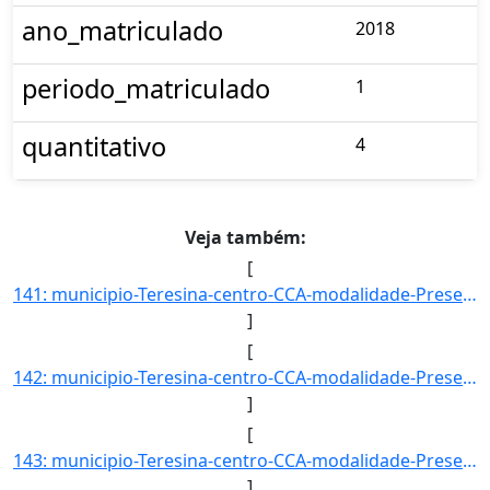
ano_matriculado
2018
periodo_matriculado
1
quantitativo
4
Veja também:
[
141: municipio-Teresina-centro-CCA-modalidade-Presencial-convenio--selecao-SISU-cota-AC-sexo--uf--ano_ing]
]
[
142: municipio-Teresina-centro-CCA-modalidade-Presencial-convenio--selecao-CONVENIO_PEC-G-cota--sexo--uf-]
]
[
143: municipio-Teresina-centro-CCA-modalidade-Presencial-convenio--selecao-PORT_CURSO_SUPERIOR-cota--sexo]
]