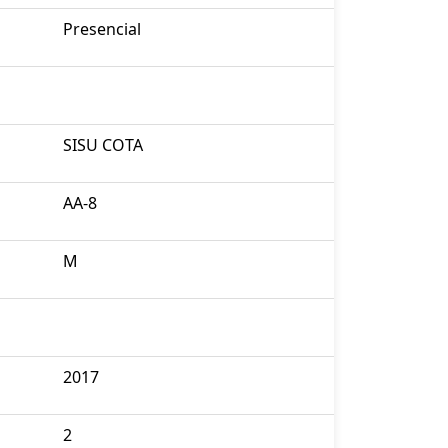
Presencial
SISU COTA
AA-8
M
2017
2