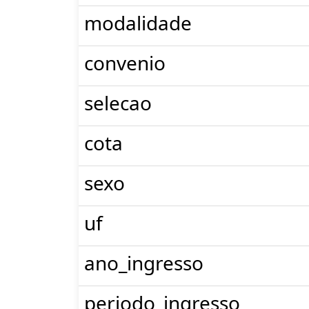
modalidade
convenio
selecao
cota
sexo
uf
ano_ingresso
periodo_ingresso