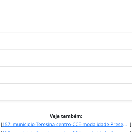
Veja também:
[
157: municipio-Teresina-centro-CCE-modalidade-Presencial-convenio--selecao-SISU_COTA-cota-AA-8-sexo-M-uf-]
]