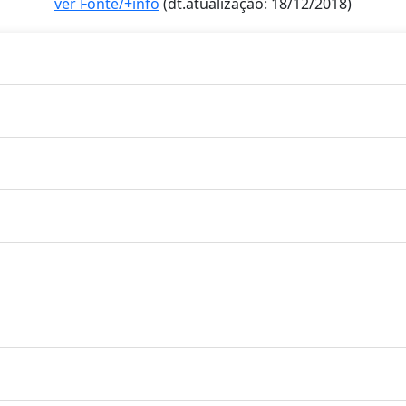
ver Fonte/+info
(dt.atualização: 18/12/2018)