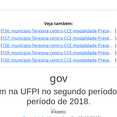
Veja também:
[
156: municipio-Teresina-centro-CCE-modalidade-Presencial-convenio--selecao-SISU_COTA-cota-AA-7-sexo--uf--]
]
[
157: municipio-Teresina-centro-CCE-modalidade-Presencial-convenio--selecao-SISU_COTA-cota-AA-8-sexo-M-uf-]
]
[
158: municipio-Teresina-centro-CCE-modalidade-Presencial-convenio--selecao-SISU-cota-AC-sexo-F-uf--ano_in]
]
[
159: municipio-Teresina-centro-CCE-modalidade-Presencial-convenio--selecao-SISU-cota-AC-sexo-M-uf--ano_in]
]
[
160: municipio-Teresina-centro-CCE-modalidade-Presencial-convenio--selecao-SISU-cota-AC-sexo--uf--ano_ing]
]
gov
am na UFPI no segundo período 
período de 2018.