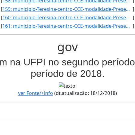
[
158: municipio-Teresina-centro-CCE-modalidade-Presencial-convenio--selecao-SISU-cota-AC-sexo-F-uf--ano_in]
]
[
159: municipio-Teresina-centro-CCE-modalidade-Presencial-convenio--selecao-SISU-cota-AC-sexo-M-uf--ano_in]
]
[
160: municipio-Teresina-centro-CCE-modalidade-Presencial-convenio--selecao-SISU-cota-AC-sexo--uf--ano_ing]
]
[
161: municipio-Teresina-centro-CCE-modalidade-Presencial-convenio--selecao-PORT_CURSO_SUPERIOR-cota--sexo]
]
gov
am na UFPI no segundo período 
período de 2018.
ver Fonte/+info
(dt.atualização: 18/12/2018)