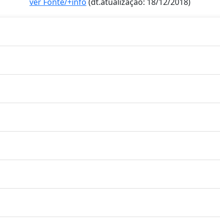
ver Fonte/+info
(dt.atualização: 18/12/2018)