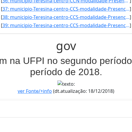
[
36: municipio-Teresina-centro-CCN-modalidade-Presencial-convenio--selecao-SISU_COTA-cota-AA-2-sexo-M-uf-]
]
[
37: municipio-Teresina-centro-CCS-modalidade-Presencial-convenio--selecao-SISU_COTA-cota-AA-2-sexo-M-uf-]
]
[
38: municipio-Teresina-centro-CCS-modalidade-Presencial-convenio--selecao-SISU_COTA-cota-AA-4-sexo-F-uf-]
]
[
39: municipio-Teresina-centro-CCS-modalidade-Presencial-convenio--selecao-SISU_COTA-cota-AA-4-sexo-M-uf-]
]
gov
am na UFPI no segundo período 
período de 2018.
ver Fonte/+info
(dt.atualização: 18/12/2018)