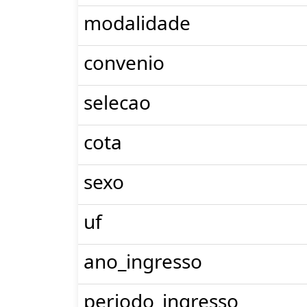
modalidade
convenio
selecao
cota
sexo
uf
ano_ingresso
periodo_ingresso