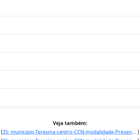
Veja também:
[
35: municipio-Teresina-centro-CCN-modalidade-Presencial-convenio--selecao-SISU_COTA-cota-AA-2-sexo-F-uf-]
]