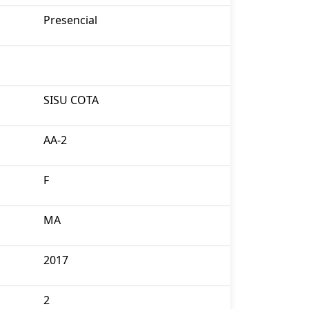
Presencial
SISU COTA
AA-2
F
MA
2017
2