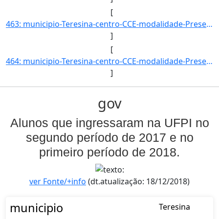
[
463: municipio-Teresina-centro-CCE-modalidade-Presencial-convenio--selecao-SISU_COTA-cota-AA-1-sexo-M-uf-]
]
[
464: municipio-Teresina-centro-CCE-modalidade-Presencial-convenio--selecao-PROCESSO_DE_HABILIDADE_ESPECIF]
]
gov
Alunos que ingressaram na UFPI no
segundo período de 2017 e no
primeiro período de 2018.
ver Fonte/+info
(dt.atualização: 18/12/2018)
municipio
Teresina