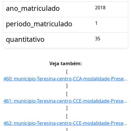
ano_matriculado
2018
periodo_matriculado
1
quantitativo
35
Veja também:
[
460: municipio-Teresina-centro-CCA-modalidade-Presencial-convenio--selecao-SISU-cota-AC-sexo-M-uf-PI-ano_]
]
[
461: municipio-Teresina-centro-CCE-modalidade-Presencial-convenio--selecao-PROCESSO_DE_HABILIDADE_ESPECIF]
]
[
462: municipio-Teresina-centro-CCE-modalidade-Presencial-convenio--selecao-PROCESSO_DE_HABILIDADE_ESPECIF]
]