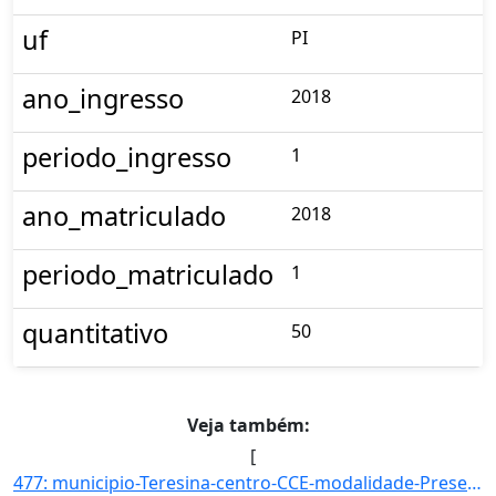
uf
PI
ano_ingresso
2018
periodo_ingresso
1
ano_matriculado
2018
periodo_matriculado
1
quantitativo
50
Veja também:
[
477: municipio-Teresina-centro-CCE-modalidade-Presencial-convenio--selecao-SISU-cota-AC-sexo-F-uf-PI-ano_]