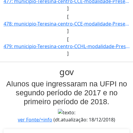
477: municipio-Teresina-centro-CCE-modalidade-Presencial-convenio--selecao-SISU-cota-AC-sexo-F-uf-PI-ano_]
]
[
478: municipio-Teresina-centro-CCE-modalidade-Presencial-convenio--selecao-SISU-cota-AC-sexo-M-uf-PI-ano_]
]
[
479: municipio-Teresina-centro-CCHL-modalidade-Presencial-convenio--selecao-SISU_COTA-cota-AA-1-sexo-F-uf]
]
gov
Alunos que ingressaram na UFPI no
segundo período de 2017 e no
primeiro período de 2018.
ver Fonte/+info
(dt.atualização: 18/12/2018)