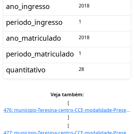
ano_ingresso
2018
periodo_ingresso
1
ano_matriculado
2018
periodo_matriculado
1
quantitativo
28
Veja também:
[
476: municipio-Teresina-centro-CCE-modalidade-Presencial-convenio--selecao-PROCESSO_DE_HABILIDADE_ESPECIF]
]
[
477: municipio-Teresina-centro-CCE-modalidade-Presencial-convenio--selecao-SISU-cota-AC-sexo-F-uf-PI-ano_]