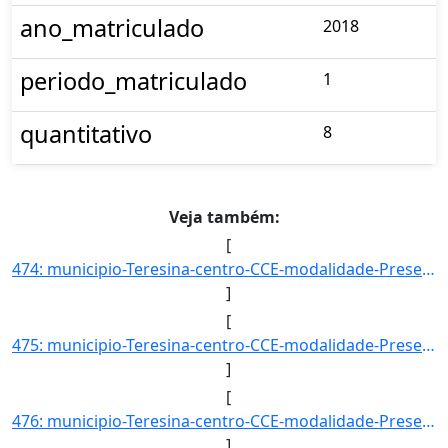
ano_matriculado
2018
periodo_matriculado
1
quantitativo
8
Veja também:
[
474: municipio-Teresina-centro-CCE-modalidade-Presencial-convenio--selecao-SISU_COTA-cota-AA-7-sexo-M-uf-]
]
[
475: municipio-Teresina-centro-CCE-modalidade-Presencial-convenio--selecao-PROCESSO_DE_HABILIDADE_ESPECIF]
]
[
476: municipio-Teresina-centro-CCE-modalidade-Presencial-convenio--selecao-PROCESSO_DE_HABILIDADE_ESPECIF]
]