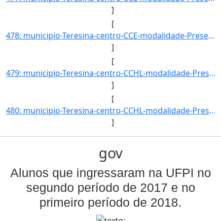
]
[
478: municipio-Teresina-centro-CCE-modalidade-Presencial-convenio--selecao-SISU-cota-AC-sexo-M-uf-PI-ano_]
]
[
479: municipio-Teresina-centro-CCHL-modalidade-Presencial-convenio--selecao-SISU_COTA-cota-AA-1-sexo-F-uf]
]
[
480: municipio-Teresina-centro-CCHL-modalidade-Presencial-convenio--selecao-SISU_COTA-cota-AA-1-sexo-M-uf]
]
gov
Alunos que ingressaram na UFPI no
segundo período de 2017 e no
primeiro período de 2018.