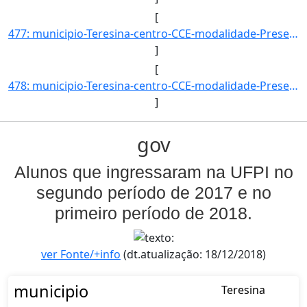
[
477: municipio-Teresina-centro-CCE-modalidade-Presencial-convenio--selecao-SISU-cota-AC-sexo-F-uf-PI-ano_]
]
[
478: municipio-Teresina-centro-CCE-modalidade-Presencial-convenio--selecao-SISU-cota-AC-sexo-M-uf-PI-ano_]
]
gov
Alunos que ingressaram na UFPI no
segundo período de 2017 e no
primeiro período de 2018.
ver Fonte/+info
(dt.atualização: 18/12/2018)
municipio
Teresina