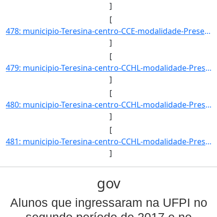
]
[
478: municipio-Teresina-centro-CCE-modalidade-Presencial-convenio--selecao-SISU-cota-AC-sexo-M-uf-PI-ano_]
]
[
479: municipio-Teresina-centro-CCHL-modalidade-Presencial-convenio--selecao-SISU_COTA-cota-AA-1-sexo-F-uf]
]
[
480: municipio-Teresina-centro-CCHL-modalidade-Presencial-convenio--selecao-SISU_COTA-cota-AA-1-sexo-M-uf]
]
[
481: municipio-Teresina-centro-CCHL-modalidade-Presencial-convenio--selecao-SISU_COTA-cota-AA-2-sexo-F-uf]
]
gov
Alunos que ingressaram na UFPI no
segundo período de 2017 e no