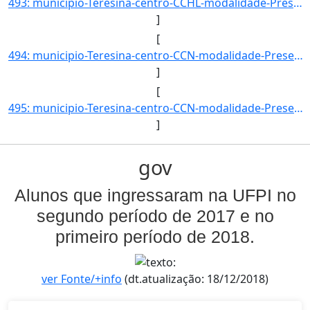
493: municipio-Teresina-centro-CCHL-modalidade-Presencial-convenio--selecao-SISU-cota-AC-sexo-M-uf-PI-ano]
]
[
494: municipio-Teresina-centro-CCN-modalidade-Presencial-convenio--selecao-SISU_COTA-cota-AA-1-sexo-F-uf-]
]
[
495: municipio-Teresina-centro-CCN-modalidade-Presencial-convenio--selecao-SISU_COTA-cota-AA-1-sexo-M-uf-]
]
gov
Alunos que ingressaram na UFPI no
segundo período de 2017 e no
primeiro período de 2018.
ver Fonte/+info
(dt.atualização: 18/12/2018)