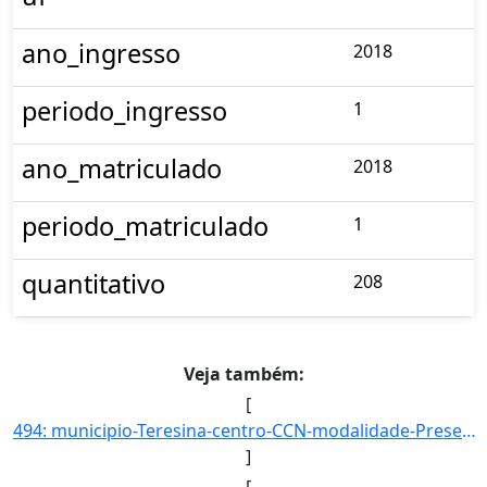
ano_ingresso
2018
periodo_ingresso
1
ano_matriculado
2018
periodo_matriculado
1
quantitativo
208
Veja também:
[
494: municipio-Teresina-centro-CCN-modalidade-Presencial-convenio--selecao-SISU_COTA-cota-AA-1-sexo-F-uf-]
]
[