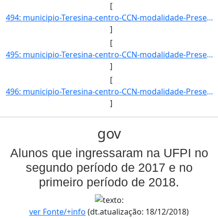
[
494: municipio-Teresina-centro-CCN-modalidade-Presencial-convenio--selecao-SISU_COTA-cota-AA-1-sexo-F-uf-]
]
[
495: municipio-Teresina-centro-CCN-modalidade-Presencial-convenio--selecao-SISU_COTA-cota-AA-1-sexo-M-uf-]
]
[
496: municipio-Teresina-centro-CCN-modalidade-Presencial-convenio--selecao-SISU_COTA-cota-AA-2-sexo-F-uf-]
]
gov
Alunos que ingressaram na UFPI no
segundo período de 2017 e no
primeiro período de 2018.
ver Fonte/+info
(dt.atualização: 18/12/2018)