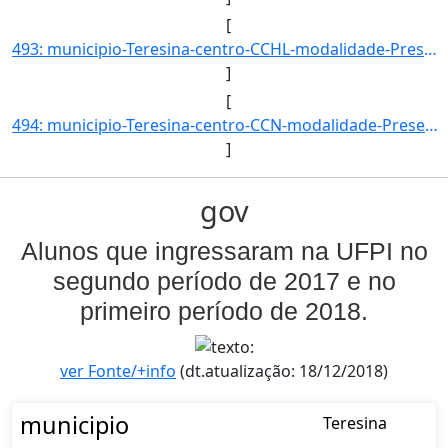
[
493: municipio-Teresina-centro-CCHL-modalidade-Presencial-convenio--selecao-SISU-cota-AC-sexo-M-uf-PI-ano]
]
[
494: municipio-Teresina-centro-CCN-modalidade-Presencial-convenio--selecao-SISU_COTA-cota-AA-1-sexo-F-uf-]
]
gov
Alunos que ingressaram na UFPI no
segundo período de 2017 e no
primeiro período de 2018.
ver Fonte/+info
(dt.atualização: 18/12/2018)
municipio
Teresina