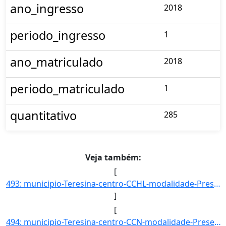
ano_ingresso
2018
periodo_ingresso
1
ano_matriculado
2018
periodo_matriculado
1
quantitativo
285
Veja também:
[
493: municipio-Teresina-centro-CCHL-modalidade-Presencial-convenio--selecao-SISU-cota-AC-sexo-M-uf-PI-ano]
]
[
494: municipio-Teresina-centro-CCN-modalidade-Presencial-convenio--selecao-SISU_COTA-cota-AA-1-sexo-F-uf-]