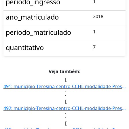
periodo_ingresso
1
ano_matriculado
2018
periodo_matriculado
1
quantitativo
7
Veja também:
[
491: municipio-Teresina-centro-CCHL-modalidade-Presencial-convenio--selecao-SISU_COTA-cota-AA-7-sexo-M-uf]
]
[
492: municipio-Teresina-centro-CCHL-modalidade-Presencial-convenio--selecao-SISU-cota-AC-sexo-F-uf-PI-ano]
]
[