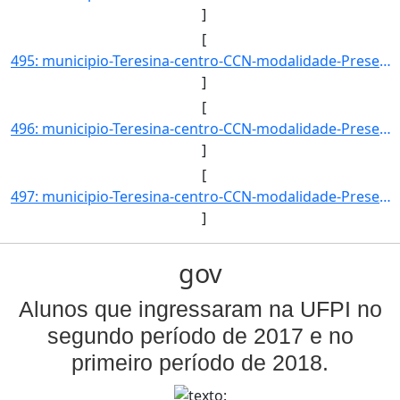
]
[
495: municipio-Teresina-centro-CCN-modalidade-Presencial-convenio--selecao-SISU_COTA-cota-AA-1-sexo-M-uf-]
]
[
496: municipio-Teresina-centro-CCN-modalidade-Presencial-convenio--selecao-SISU_COTA-cota-AA-2-sexo-F-uf-]
]
[
497: municipio-Teresina-centro-CCN-modalidade-Presencial-convenio--selecao-SISU_COTA-cota-AA-2-sexo-M-uf-]
]
gov
Alunos que ingressaram na UFPI no
segundo período de 2017 e no
primeiro período de 2018.