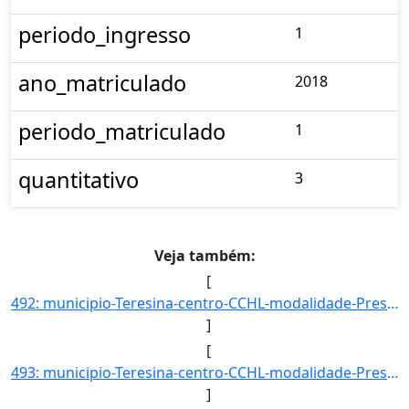
periodo_ingresso
1
ano_matriculado
2018
periodo_matriculado
1
quantitativo
3
Veja também:
[
492: municipio-Teresina-centro-CCHL-modalidade-Presencial-convenio--selecao-SISU-cota-AC-sexo-F-uf-PI-ano]
]
[
493: municipio-Teresina-centro-CCHL-modalidade-Presencial-convenio--selecao-SISU-cota-AC-sexo-M-uf-PI-ano]
]