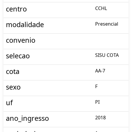
centro
CCHL
modalidade
Presencial
convenio
selecao
SISU COTA
cota
AA-7
sexo
F
uf
PI
ano_ingresso
2018