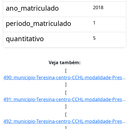
ano_matriculado
2018
periodo_matriculado
1
quantitativo
5
Veja também:
[
490: municipio-Teresina-centro-CCHL-modalidade-Presencial-convenio--selecao-SISU_COTA-cota-AA-7-sexo-F-uf]
]
[
491: municipio-Teresina-centro-CCHL-modalidade-Presencial-convenio--selecao-SISU_COTA-cota-AA-7-sexo-M-uf]
]
[
492: municipio-Teresina-centro-CCHL-modalidade-Presencial-convenio--selecao-SISU-cota-AC-sexo-F-uf-PI-ano]
]