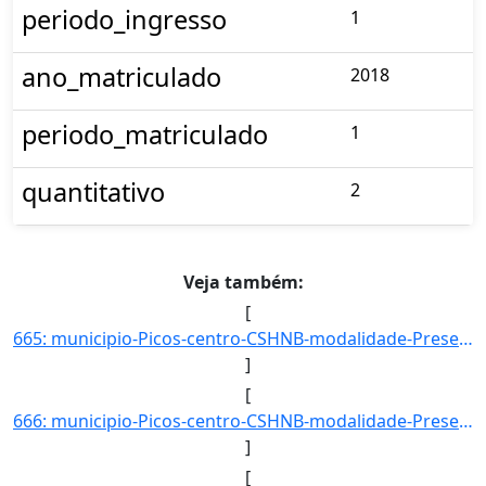
periodo_ingresso
1
ano_matriculado
2018
periodo_matriculado
1
quantitativo
2
Veja também:
[
665: municipio-Picos-centro-CSHNB-modalidade-Presencial-convenio--selecao-SISU_COTA-cota-AA-2-sexo-M-uf-A]
]
[
666: municipio-Picos-centro-CSHNB-modalidade-Presencial-convenio--selecao-SISU_COTA-cota-AA-8-sexo-F-uf-A]
]
[