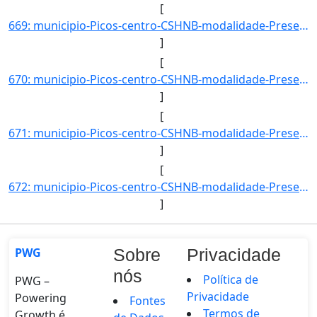
[
669: municipio-Picos-centro-CSHNB-modalidade-Presencial-convenio--selecao-SISU_COTA-cota-AA-2-sexo-M-uf-C]
]
[
670: municipio-Picos-centro-CSHNB-modalidade-Presencial-convenio--selecao-SISU_COTA-cota-AA-4-sexo-F-uf-C]
]
[
671: municipio-Picos-centro-CSHNB-modalidade-Presencial-convenio--selecao-SISU_COTA-cota-AA-7-sexo-M-uf-C]
]
[
672: municipio-Picos-centro-CSHNB-modalidade-Presencial-convenio--selecao-SISU-cota-AC-sexo-M-uf-DF-ano_i]
]
PWG
Sobre
Privacidade
nós
Política de
PWG –
Privacidade
Powering
Fontes
Termos de
Growth é