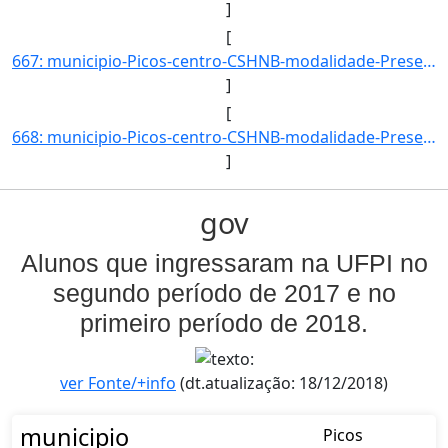
]
[
667: municipio-Picos-centro-CSHNB-modalidade-Presencial-convenio--selecao-SISU_COTA-cota-AA-4-sexo-F-uf-B]
]
[
668: municipio-Picos-centro-CSHNB-modalidade-Presencial-convenio--selecao-SISU_COTA-cota-AA-4-sexo-M-uf-B]
]
gov
Alunos que ingressaram na UFPI no
segundo período de 2017 e no
primeiro período de 2018.
ver Fonte/+info
(dt.atualização: 18/12/2018)
municipio
Picos