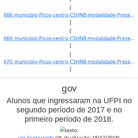
[
668: municipio-Picos-centro-CSHNB-modalidade-Presencial-convenio--selecao-SISU_COTA-cota-AA-4-sexo-M-uf-B]
]
[
669: municipio-Picos-centro-CSHNB-modalidade-Presencial-convenio--selecao-SISU_COTA-cota-AA-2-sexo-M-uf-C]
]
[
670: municipio-Picos-centro-CSHNB-modalidade-Presencial-convenio--selecao-SISU_COTA-cota-AA-4-sexo-F-uf-C]
]
gov
Alunos que ingressaram na UFPI no
segundo período de 2017 e no
primeiro período de 2018.
ver Fonte/+info
(dt.atualização: 18/12/2018)