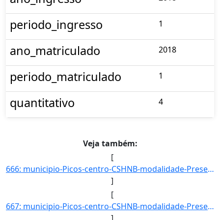
periodo_ingresso
1
ano_matriculado
2018
periodo_matriculado
1
quantitativo
4
Veja também:
[
666: municipio-Picos-centro-CSHNB-modalidade-Presencial-convenio--selecao-SISU_COTA-cota-AA-8-sexo-F-uf-A]
]
[
667: municipio-Picos-centro-CSHNB-modalidade-Presencial-convenio--selecao-SISU_COTA-cota-AA-4-sexo-F-uf-B]
]