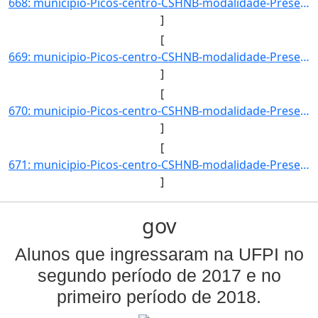
668: municipio-Picos-centro-CSHNB-modalidade-Presencial-convenio--selecao-SISU_COTA-cota-AA-4-sexo-M-uf-B]
]
[
669: municipio-Picos-centro-CSHNB-modalidade-Presencial-convenio--selecao-SISU_COTA-cota-AA-2-sexo-M-uf-C]
]
[
670: municipio-Picos-centro-CSHNB-modalidade-Presencial-convenio--selecao-SISU_COTA-cota-AA-4-sexo-F-uf-C]
]
[
671: municipio-Picos-centro-CSHNB-modalidade-Presencial-convenio--selecao-SISU_COTA-cota-AA-7-sexo-M-uf-C]
]
gov
Alunos que ingressaram na UFPI no
segundo período de 2017 e no
primeiro período de 2018.