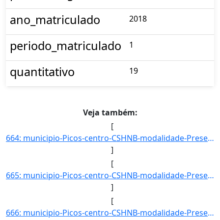
ano_matriculado
2018
periodo_matriculado
1
quantitativo
19
Veja também:
[
664: municipio-Picos-centro-CSHNB-modalidade-Presencial-convenio--selecao-SISU_COTA-cota-AA-2-sexo-F-uf-A]
]
[
665: municipio-Picos-centro-CSHNB-modalidade-Presencial-convenio--selecao-SISU_COTA-cota-AA-2-sexo-M-uf-A]
]
[
666: municipio-Picos-centro-CSHNB-modalidade-Presencial-convenio--selecao-SISU_COTA-cota-AA-8-sexo-F-uf-A]