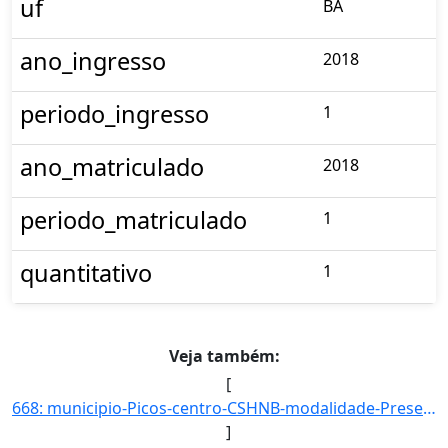
uf
BA
ano_ingresso
2018
periodo_ingresso
1
ano_matriculado
2018
periodo_matriculado
1
quantitativo
1
Veja também:
[
668: municipio-Picos-centro-CSHNB-modalidade-Presencial-convenio--selecao-SISU_COTA-cota-AA-4-sexo-M-uf-B]
]