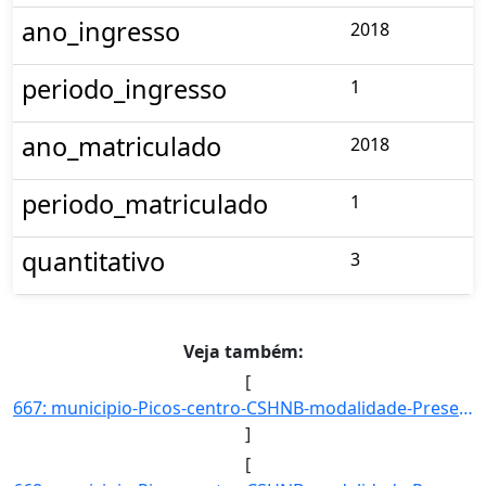
ano_ingresso
2018
periodo_ingresso
1
ano_matriculado
2018
periodo_matriculado
1
quantitativo
3
Veja também:
[
667: municipio-Picos-centro-CSHNB-modalidade-Presencial-convenio--selecao-SISU_COTA-cota-AA-4-sexo-F-uf-B]
]
[