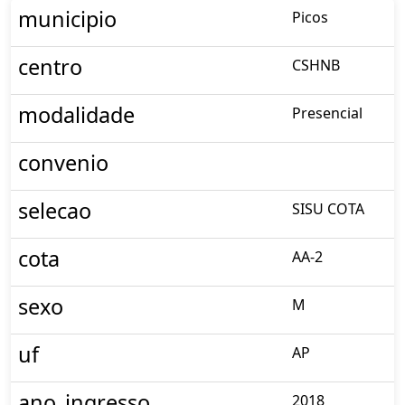
municipio
Picos
centro
CSHNB
modalidade
Presencial
convenio
selecao
SISU COTA
cota
AA-2
sexo
M
uf
AP
ano_ingresso
2018