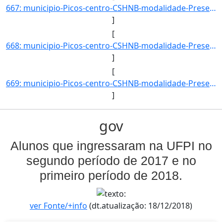
667: municipio-Picos-centro-CSHNB-modalidade-Presencial-convenio--selecao-SISU_COTA-cota-AA-4-sexo-F-uf-B]
]
[
668: municipio-Picos-centro-CSHNB-modalidade-Presencial-convenio--selecao-SISU_COTA-cota-AA-4-sexo-M-uf-B]
]
[
669: municipio-Picos-centro-CSHNB-modalidade-Presencial-convenio--selecao-SISU_COTA-cota-AA-2-sexo-M-uf-C]
]
gov
Alunos que ingressaram na UFPI no
segundo período de 2017 e no
primeiro período de 2018.
ver Fonte/+info
(dt.atualização: 18/12/2018)