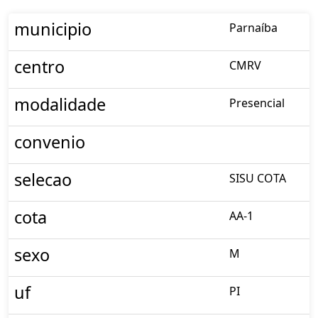
municipio
Parnaíba
centro
CMRV
modalidade
Presencial
convenio
selecao
SISU COTA
cota
AA-1
sexo
M
uf
PI