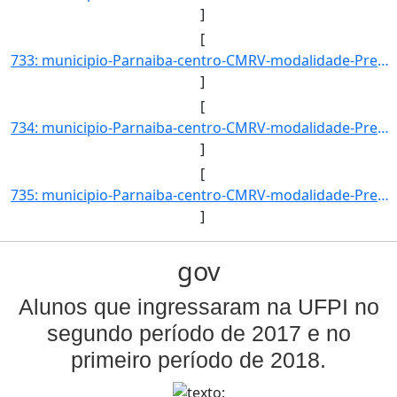
]
[
733: municipio-Parnaiba-centro-CMRV-modalidade-Presencial-convenio--selecao-SISU_COTA-cota-AA-3-sexo-F-uf]
]
[
734: municipio-Parnaiba-centro-CMRV-modalidade-Presencial-convenio--selecao-SISU_COTA-cota-AA-3-sexo-M-uf]
]
[
735: municipio-Parnaiba-centro-CMRV-modalidade-Presencial-convenio--selecao-SISU_COTA-cota-AA-4-sexo-F-uf]
]
gov
Alunos que ingressaram na UFPI no
segundo período de 2017 e no
primeiro período de 2018.