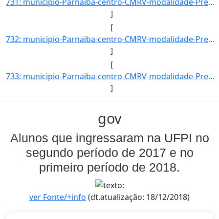
731: municipio-Parnaiba-centro-CMRV-modalidade-Presencial-convenio--selecao-SISU_COTA-cota-AA-2-sexo-F-uf]
]
[
732: municipio-Parnaiba-centro-CMRV-modalidade-Presencial-convenio--selecao-SISU_COTA-cota-AA-2-sexo-M-uf]
]
[
733: municipio-Parnaiba-centro-CMRV-modalidade-Presencial-convenio--selecao-SISU_COTA-cota-AA-3-sexo-F-uf]
]
gov
Alunos que ingressaram na UFPI no
segundo período de 2017 e no
primeiro período de 2018.
ver Fonte/+info
(dt.atualização: 18/12/2018)