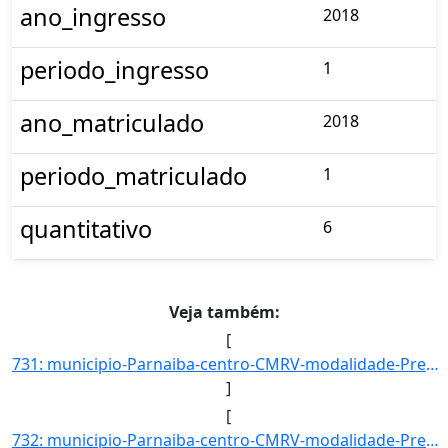
ano_ingresso
2018
periodo_ingresso
1
ano_matriculado
2018
periodo_matriculado
1
quantitativo
6
Veja também:
[
731: municipio-Parnaiba-centro-CMRV-modalidade-Presencial-convenio--selecao-SISU_COTA-cota-AA-2-sexo-F-uf]
]
[
732: municipio-Parnaiba-centro-CMRV-modalidade-Presencial-convenio--selecao-SISU_COTA-cota-AA-2-sexo-M-uf]