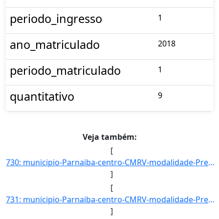
periodo_ingresso
1
ano_matriculado
2018
periodo_matriculado
1
quantitativo
9
Veja também:
[
730: municipio-Parnaiba-centro-CMRV-modalidade-Presencial-convenio--selecao-SISU_COTA-cota-AA-1-sexo-M-uf]
]
[
731: municipio-Parnaiba-centro-CMRV-modalidade-Presencial-convenio--selecao-SISU_COTA-cota-AA-2-sexo-F-uf]
]