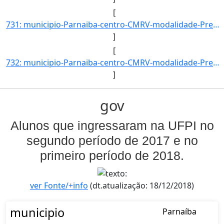
[
731: municipio-Parnaiba-centro-CMRV-modalidade-Presencial-convenio--selecao-SISU_COTA-cota-AA-2-sexo-F-uf]
]
[
732: municipio-Parnaiba-centro-CMRV-modalidade-Presencial-convenio--selecao-SISU_COTA-cota-AA-2-sexo-M-uf]
]
gov
Alunos que ingressaram na UFPI no
segundo período de 2017 e no
primeiro período de 2018.
ver Fonte/+info
(dt.atualização: 18/12/2018)
municipio
Parnaíba