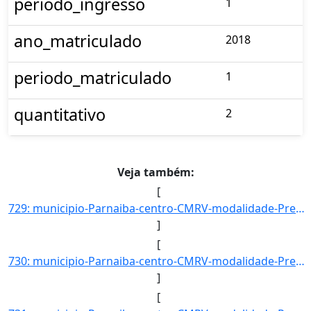
periodo_ingresso
1
ano_matriculado
2018
periodo_matriculado
1
quantitativo
2
Veja também:
[
729: municipio-Parnaiba-centro-CMRV-modalidade-Presencial-convenio--selecao-SISU_COTA-cota-AA-1-sexo-F-uf]
]
[
730: municipio-Parnaiba-centro-CMRV-modalidade-Presencial-convenio--selecao-SISU_COTA-cota-AA-1-sexo-M-uf]
]
[