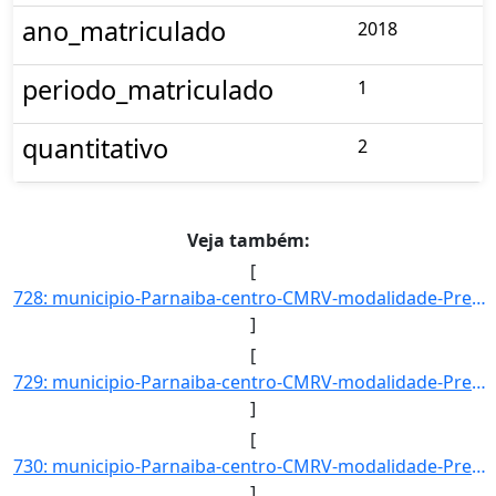
ano_matriculado
2018
periodo_matriculado
1
quantitativo
2
Veja também:
[
728: municipio-Parnaiba-centro-CMRV-modalidade-Presencial-convenio--selecao-SISU-cota-AC-sexo-F-uf-PE-ano]
]
[
729: municipio-Parnaiba-centro-CMRV-modalidade-Presencial-convenio--selecao-SISU_COTA-cota-AA-1-sexo-F-uf]
]
[
730: municipio-Parnaiba-centro-CMRV-modalidade-Presencial-convenio--selecao-SISU_COTA-cota-AA-1-sexo-M-uf]
]