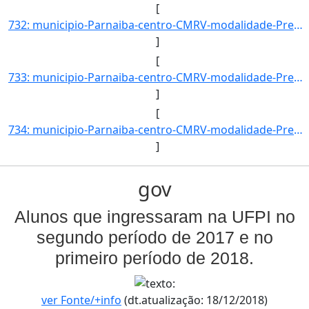
[
732: municipio-Parnaiba-centro-CMRV-modalidade-Presencial-convenio--selecao-SISU_COTA-cota-AA-2-sexo-M-uf]
]
[
733: municipio-Parnaiba-centro-CMRV-modalidade-Presencial-convenio--selecao-SISU_COTA-cota-AA-3-sexo-F-uf]
]
[
734: municipio-Parnaiba-centro-CMRV-modalidade-Presencial-convenio--selecao-SISU_COTA-cota-AA-3-sexo-M-uf]
]
gov
Alunos que ingressaram na UFPI no
segundo período de 2017 e no
primeiro período de 2018.
ver Fonte/+info
(dt.atualização: 18/12/2018)