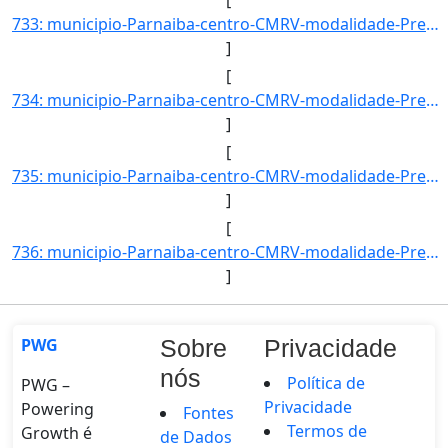
733: municipio-Parnaiba-centro-CMRV-modalidade-Presencial-convenio--selecao-SISU_COTA-cota-AA-3-sexo-F-uf]
]
[
734: municipio-Parnaiba-centro-CMRV-modalidade-Presencial-convenio--selecao-SISU_COTA-cota-AA-3-sexo-M-uf]
]
[
735: municipio-Parnaiba-centro-CMRV-modalidade-Presencial-convenio--selecao-SISU_COTA-cota-AA-4-sexo-F-uf]
]
[
736: municipio-Parnaiba-centro-CMRV-modalidade-Presencial-convenio--selecao-SISU_COTA-cota-AA-4-sexo-M-uf]
]
PWG
Sobre
Privacidade
nós
Política de
PWG –
Privacidade
Powering
Fontes
Termos de
Growth é
de Dados