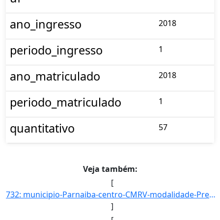
ano_ingresso
2018
periodo_ingresso
1
ano_matriculado
2018
periodo_matriculado
1
quantitativo
57
Veja também:
[
732: municipio-Parnaiba-centro-CMRV-modalidade-Presencial-convenio--selecao-SISU_COTA-cota-AA-2-sexo-M-uf]
]
[