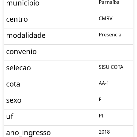
municipio
Parnaíba
centro
CMRV
modalidade
Presencial
convenio
selecao
SISU COTA
cota
AA-1
sexo
F
uf
PI
ano_ingresso
2018