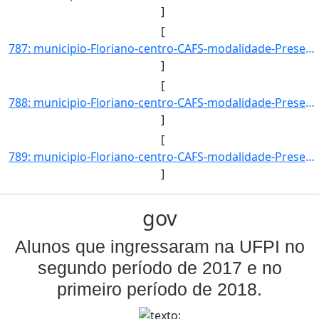
]
[
787: municipio-Floriano-centro-CAFS-modalidade-Presencial-convenio--selecao-SISU-cota-AC-sexo-M-uf-PI-ano]
]
[
788: municipio-Floriano-centro-CAFS-modalidade-Presencial-convenio--selecao-SISU-cota-AC-sexo-F-uf-SP-ano]
]
[
789: municipio-Floriano-centro-CAFS-modalidade-Presencial-convenio--selecao-SISU_COTA-cota-AA-1-sexo-M-uf]
]
gov
Alunos que ingressaram na UFPI no
segundo período de 2017 e no
primeiro período de 2018.