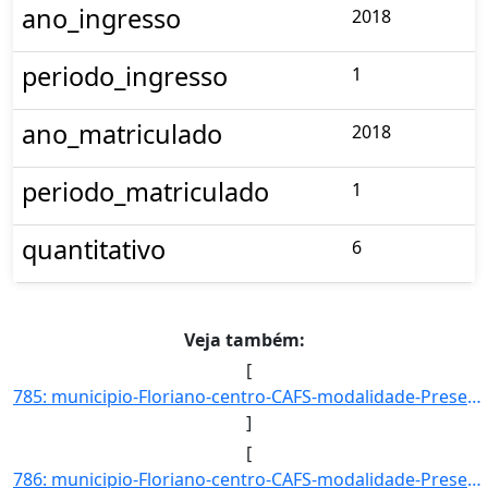
ano_ingresso
2018
periodo_ingresso
1
ano_matriculado
2018
periodo_matriculado
1
quantitativo
6
Veja também:
[
785: municipio-Floriano-centro-CAFS-modalidade-Presencial-convenio--selecao-SISU_COTA-cota-AA-4-sexo-M-uf]
]
[
786: municipio-Floriano-centro-CAFS-modalidade-Presencial-convenio--selecao-SISU-cota-AC-sexo-F-uf-PI-ano]