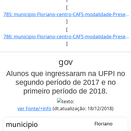
[
785: municipio-Floriano-centro-CAFS-modalidade-Presencial-convenio--selecao-SISU_COTA-cota-AA-4-sexo-M-uf]
]
[
786: municipio-Floriano-centro-CAFS-modalidade-Presencial-convenio--selecao-SISU-cota-AC-sexo-F-uf-PI-ano]
]
gov
Alunos que ingressaram na UFPI no
segundo período de 2017 e no
primeiro período de 2018.
ver Fonte/+info
(dt.atualização: 18/12/2018)
municipio
Floriano