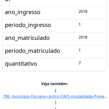
ano_ingresso
2018
periodo_ingresso
1
ano_matriculado
2018
periodo_matriculado
1
quantitativo
7
Veja também:
[
786: municipio-Floriano-centro-CAFS-modalidade-Presencial-convenio--selecao-SISU-cota-AC-sexo-F-uf-PI-ano]
]
[