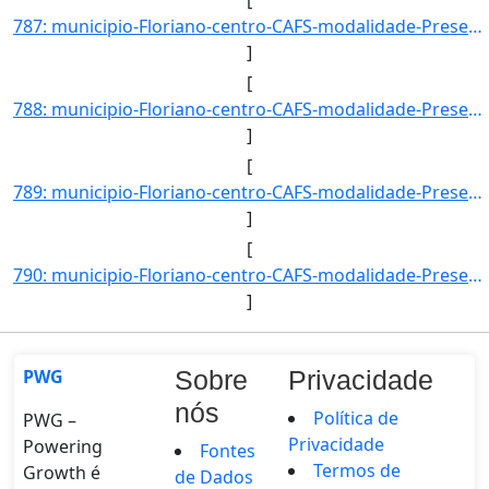
787: municipio-Floriano-centro-CAFS-modalidade-Presencial-convenio--selecao-SISU-cota-AC-sexo-M-uf-PI-ano]
]
[
788: municipio-Floriano-centro-CAFS-modalidade-Presencial-convenio--selecao-SISU-cota-AC-sexo-F-uf-SP-ano]
]
[
789: municipio-Floriano-centro-CAFS-modalidade-Presencial-convenio--selecao-SISU_COTA-cota-AA-1-sexo-M-uf]
]
[
790: municipio-Floriano-centro-CAFS-modalidade-Presencial-convenio--selecao-SISU_COTA-cota-AA-2-sexo-M-uf]
]
PWG
Sobre
Privacidade
nós
Política de
PWG –
Privacidade
Powering
Fontes
Termos de
Growth é
de Dados