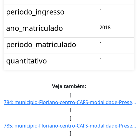
periodo_ingresso
1
ano_matriculado
2018
periodo_matriculado
1
quantitativo
1
Veja também:
[
784: municipio-Floriano-centro-CAFS-modalidade-Presencial-convenio--selecao-SISU_COTA-cota-AA-4-sexo-F-uf]
]
[
785: municipio-Floriano-centro-CAFS-modalidade-Presencial-convenio--selecao-SISU_COTA-cota-AA-4-sexo-M-uf]
]