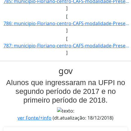
785: municipio-Floriano-centro-CAFS-modalidade-Presencial-convenio--selecao-SISU_COTA-cota-AA-4-sexo-M-uf]
]
[
786: municipio-Floriano-centro-CAFS-modalidade-Presencial-convenio--selecao-SISU-cota-AC-sexo-F-uf-PI-ano]
]
[
787: municipio-Floriano-centro-CAFS-modalidade-Presencial-convenio--selecao-SISU-cota-AC-sexo-M-uf-PI-ano]
]
gov
Alunos que ingressaram na UFPI no
segundo período de 2017 e no
primeiro período de 2018.
ver Fonte/+info
(dt.atualização: 18/12/2018)