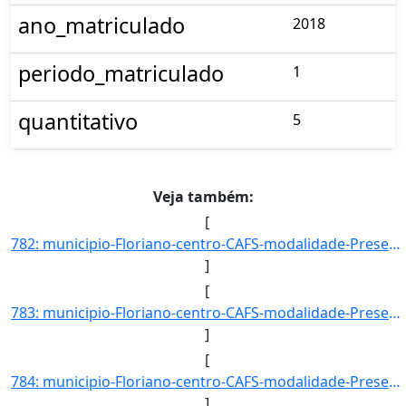
ano_matriculado
2018
periodo_matriculado
1
quantitativo
5
Veja também:
[
782: municipio-Floriano-centro-CAFS-modalidade-Presencial-convenio--selecao-SISU_COTA-cota-AA-3-sexo-F-uf]
]
[
783: municipio-Floriano-centro-CAFS-modalidade-Presencial-convenio--selecao-SISU_COTA-cota-AA-3-sexo-M-uf]
]
[
784: municipio-Floriano-centro-CAFS-modalidade-Presencial-convenio--selecao-SISU_COTA-cota-AA-4-sexo-F-uf]
]