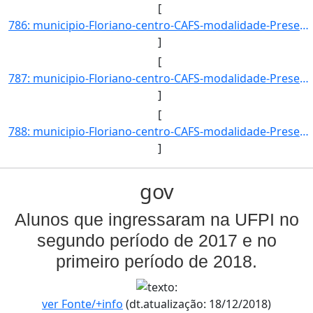
[
786: municipio-Floriano-centro-CAFS-modalidade-Presencial-convenio--selecao-SISU-cota-AC-sexo-F-uf-PI-ano]
]
[
787: municipio-Floriano-centro-CAFS-modalidade-Presencial-convenio--selecao-SISU-cota-AC-sexo-M-uf-PI-ano]
]
[
788: municipio-Floriano-centro-CAFS-modalidade-Presencial-convenio--selecao-SISU-cota-AC-sexo-F-uf-SP-ano]
]
gov
Alunos que ingressaram na UFPI no
segundo período de 2017 e no
primeiro período de 2018.
ver Fonte/+info
(dt.atualização: 18/12/2018)