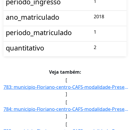
periodo_ingresso
1
ano_matriculado
2018
periodo_matriculado
1
quantitativo
2
Veja também:
[
783: municipio-Floriano-centro-CAFS-modalidade-Presencial-convenio--selecao-SISU_COTA-cota-AA-3-sexo-M-uf]
]
[
784: municipio-Floriano-centro-CAFS-modalidade-Presencial-convenio--selecao-SISU_COTA-cota-AA-4-sexo-F-uf]
]
[