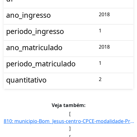
ano_ingresso
2018
periodo_ingresso
1
ano_matriculado
2018
periodo_matriculado
1
quantitativo
2
Veja também:
[
810: municipio-Bom_Jesus-centro-CPCE-modalidade-Presencial-convenio--selecao-SISU-cota-AC-sexo-F-uf-MA-an]
]
[