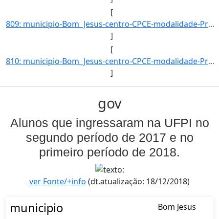
[
809: municipio-Bom_Jesus-centro-CPCE-modalidade-Presencial-convenio--selecao-SISU_COTA-cota-AA-4-sexo-F-u]
]
[
810: municipio-Bom_Jesus-centro-CPCE-modalidade-Presencial-convenio--selecao-SISU-cota-AC-sexo-F-uf-MA-an]
]
gov
Alunos que ingressaram na UFPI no
segundo período de 2017 e no
primeiro período de 2018.
ver Fonte/+info
(dt.atualização: 18/12/2018)
municipio
Bom Jesus