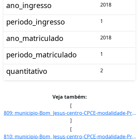
ano_ingresso
2018
periodo_ingresso
1
ano_matriculado
2018
periodo_matriculado
1
quantitativo
2
Veja também:
[
809: municipio-Bom_Jesus-centro-CPCE-modalidade-Presencial-convenio--selecao-SISU_COTA-cota-AA-4-sexo-F-u]
]
[
810: municipio-Bom_Jesus-centro-CPCE-modalidade-Presencial-convenio--selecao-SISU-cota-AC-sexo-F-uf-MA-an]