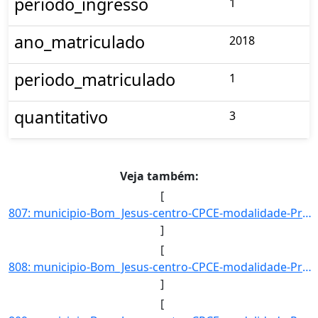
periodo_ingresso
1
ano_matriculado
2018
periodo_matriculado
1
quantitativo
3
Veja também:
[
807: municipio-Bom_Jesus-centro-CPCE-modalidade-Presencial-convenio--selecao-SISU_COTA-cota-AA-2-sexo-M-u]
]
[
808: municipio-Bom_Jesus-centro-CPCE-modalidade-Presencial-convenio--selecao-SISU_COTA-cota-AA-3-sexo-M-u]
]
[