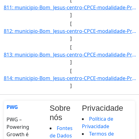
811: municipio-Bom_Jesus-centro-CPCE-modalidade-Presencial-convenio--selecao-SISU-cota-AC-sexo-M-uf-MA-an]
]
[
812: municipio-Bom_Jesus-centro-CPCE-modalidade-Presencial-convenio--selecao-SISU_COTA-cota-AA-2-sexo-M-u]
]
[
813: municipio-Bom_Jesus-centro-CPCE-modalidade-Presencial-convenio--selecao-SISU_COTA-cota-AA-2-sexo-F-u]
]
[
814: municipio-Bom_Jesus-centro-CPCE-modalidade-Presencial-convenio--selecao-SISU_COTA-cota-AA-1-sexo-F-u]
]
PWG
Sobre
Privacidade
nós
Política de
PWG –
Privacidade
Powering
Fontes
Termos de
Growth é
de Dados