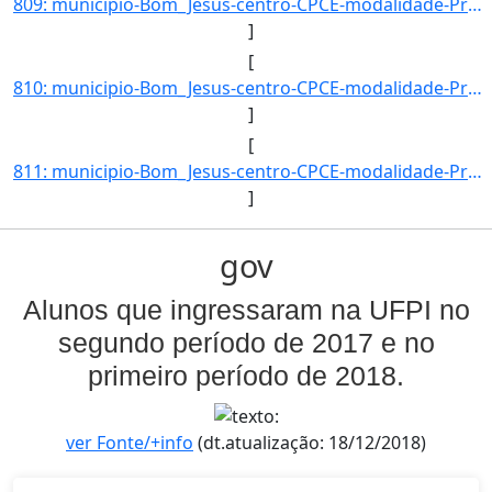
809: municipio-Bom_Jesus-centro-CPCE-modalidade-Presencial-convenio--selecao-SISU_COTA-cota-AA-4-sexo-F-u]
]
[
810: municipio-Bom_Jesus-centro-CPCE-modalidade-Presencial-convenio--selecao-SISU-cota-AC-sexo-F-uf-MA-an]
]
[
811: municipio-Bom_Jesus-centro-CPCE-modalidade-Presencial-convenio--selecao-SISU-cota-AC-sexo-M-uf-MA-an]
]
gov
Alunos que ingressaram na UFPI no
segundo período de 2017 e no
primeiro período de 2018.
ver Fonte/+info
(dt.atualização: 18/12/2018)