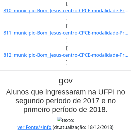
[
810: municipio-Bom_Jesus-centro-CPCE-modalidade-Presencial-convenio--selecao-SISU-cota-AC-sexo-F-uf-MA-an]
]
[
811: municipio-Bom_Jesus-centro-CPCE-modalidade-Presencial-convenio--selecao-SISU-cota-AC-sexo-M-uf-MA-an]
]
[
812: municipio-Bom_Jesus-centro-CPCE-modalidade-Presencial-convenio--selecao-SISU_COTA-cota-AA-2-sexo-M-u]
]
gov
Alunos que ingressaram na UFPI no
segundo período de 2017 e no
primeiro período de 2018.
ver Fonte/+info
(dt.atualização: 18/12/2018)