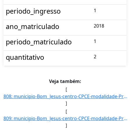
periodo_ingresso
1
ano_matriculado
2018
periodo_matriculado
1
quantitativo
2
Veja também:
[
808: municipio-Bom_Jesus-centro-CPCE-modalidade-Presencial-convenio--selecao-SISU_COTA-cota-AA-3-sexo-M-u]
]
[
809: municipio-Bom_Jesus-centro-CPCE-modalidade-Presencial-convenio--selecao-SISU_COTA-cota-AA-4-sexo-F-u]
]