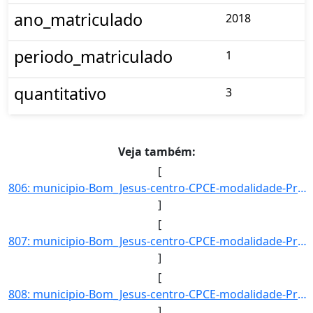
ano_matriculado
2018
periodo_matriculado
1
quantitativo
3
Veja também:
[
806: municipio-Bom_Jesus-centro-CPCE-modalidade-Presencial-convenio--selecao-SISU_COTA-cota-AA-2-sexo-F-u]
]
[
807: municipio-Bom_Jesus-centro-CPCE-modalidade-Presencial-convenio--selecao-SISU_COTA-cota-AA-2-sexo-M-u]
]
[
808: municipio-Bom_Jesus-centro-CPCE-modalidade-Presencial-convenio--selecao-SISU_COTA-cota-AA-3-sexo-M-u]
]