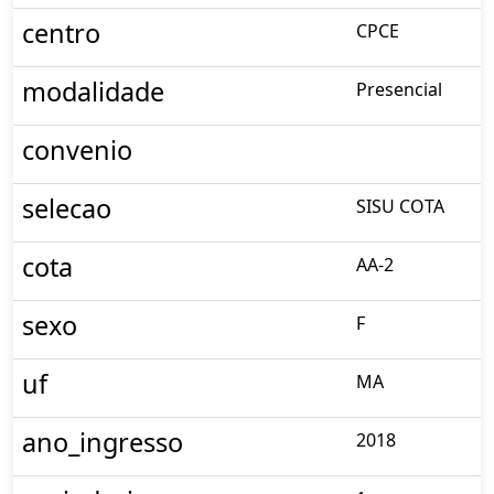
centro
CPCE
modalidade
Presencial
convenio
selecao
SISU COTA
cota
AA-2
sexo
F
uf
MA
ano_ingresso
2018