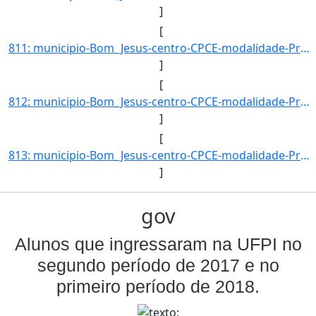
]
[
811: municipio-Bom_Jesus-centro-CPCE-modalidade-Presencial-convenio--selecao-SISU-cota-AC-sexo-M-uf-MA-an]
]
[
812: municipio-Bom_Jesus-centro-CPCE-modalidade-Presencial-convenio--selecao-SISU_COTA-cota-AA-2-sexo-M-u]
]
[
813: municipio-Bom_Jesus-centro-CPCE-modalidade-Presencial-convenio--selecao-SISU_COTA-cota-AA-2-sexo-F-u]
]
gov
Alunos que ingressaram na UFPI no
segundo período de 2017 e no
primeiro período de 2018.