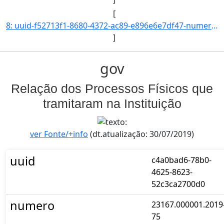
[
8: uuid-f52713f1-8680-4372-ac89-e896e6e7df47-numero-23326.000001.2019-03-interessado.nome-COORDENACAO_D]
]
gov
Relação dos Processos Físicos que
tramitaram na Instituição
ver Fonte/+info
(dt.atualização: 30/07/2019)
uuid
c4a0bad6-78b0-
4625-8623-
52c3ca2700d0
numero
23167.000001.2019
75