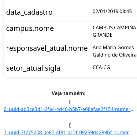
data_cadastro
02/01/2019 08:45
campus.nome
CAMPUS CAMPINA
GRANDE
responsavel_atual.nome
Ana Maria Gomes
Galdino de Oliveira
setor_atual.sigla
CCA-CG
Veja também:
[
6: uuid-ab3ce3d1-2fa4-4d46-b5b7-e08afae2f154-numero-23325.000004.2019-49-interessado.nome-Gabriel_Arauj]
]
[
7: uuid-7f275208-0e87-4f81-a12f-09259d4289bf-numero-23325.000005.2019-93-interessado.nome-Nalenkya_Rodr]