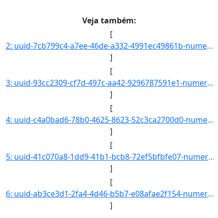
Veja também:
[
2: uuid-7cb799c4-a7ee-46de-a332-4991ec49861b-numero-23324.000001.2019-15-interessado.nome-Tiago_Nunes_d]
]
[
3: uuid-93cc2309-cf7d-497c-aa42-9296787591e1-numero-23325.000002.2019-50-interessado.nome-Gabriela_Sant]
]
[
4: uuid-c4a0bad6-78b0-4625-8623-52c3ca2700d0-numero-23167.000001.2019-75-interessado.nome-Otavio_Italo_]
]
[
5: uuid-41c070a8-1dd9-41b1-bcb8-72ef5bfbfe07-numero-23325.000003.2019-02-interessado.nome-Daniel_Olivei]
]
[
6: uuid-ab3ce3d1-2fa4-4d46-b5b7-e08afae2f154-numero-23325.000004.2019-49-interessado.nome-Gabriel_Arauj]
]