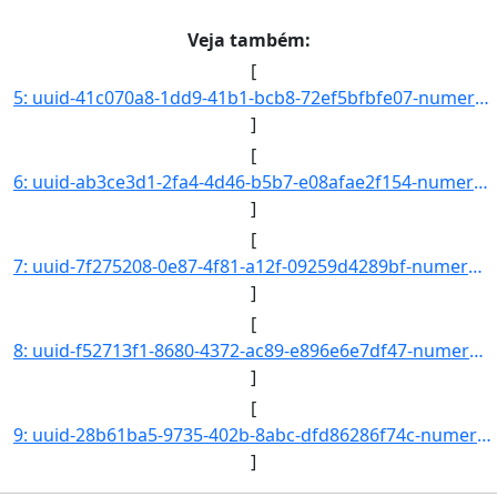
Veja também:
[
5: uuid-41c070a8-1dd9-41b1-bcb8-72ef5bfbfe07-numero-23325.000003.2019-02-interessado.nome-Daniel_Olivei]
]
[
6: uuid-ab3ce3d1-2fa4-4d46-b5b7-e08afae2f154-numero-23325.000004.2019-49-interessado.nome-Gabriel_Arauj]
]
[
7: uuid-7f275208-0e87-4f81-a12f-09259d4289bf-numero-23325.000005.2019-93-interessado.nome-Nalenkya_Rodr]
]
[
8: uuid-f52713f1-8680-4372-ac89-e896e6e7df47-numero-23326.000001.2019-03-interessado.nome-COORDENACAO_D]
]
[
9: uuid-28b61ba5-9735-402b-8abc-dfd86286f74c-numero-23325.000006.2019-38-interessado.nome-Caline_Castro]
]