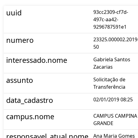
uuid
93cc2309-cf7d-
497c-aa42-
9296787591e1
numero
23325.000002.2019
50
interessado.nome
Gabriela Santos
Zacarias
assunto
Solicitação de
Transferência
data_cadastro
02/01/2019 08:25
campus.nome
CAMPUS CAMPINA
GRANDE
responsavel_atual.nome
Ana Maria Gomes