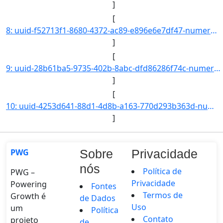
]
[
8: uuid-f52713f1-8680-4372-ac89-e896e6e7df47-numero-23326.000001.2019-03-interessado.nome-COORDENACAO_D]
]
[
9: uuid-28b61ba5-9735-402b-8abc-dfd86286f74c-numero-23325.000006.2019-38-interessado.nome-Caline_Castro]
]
[
10: uuid-4253d641-88d1-4d8b-a163-770d293b363d-numero-23325.000007.2019-82-interessado.nome-Anna_Larissa_]
]
PWG
Sobre
Privacidade
nós
Política de
PWG –
Privacidade
Powering
Fontes
Termos de
Growth é
de Dados
Uso
um
Política
Contato
projeto
de