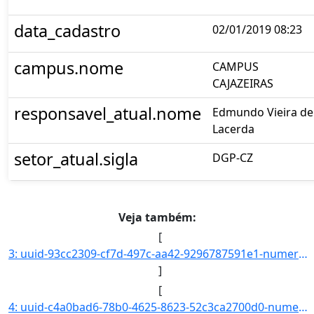
data_cadastro
02/01/2019 08:23
campus.nome
CAMPUS
CAJAZEIRAS
responsavel_atual.nome
Edmundo Vieira de
Lacerda
setor_atual.sigla
DGP-CZ
Veja também:
[
3: uuid-93cc2309-cf7d-497c-aa42-9296787591e1-numero-23325.000002.2019-50-interessado.nome-Gabriela_Sant]
]
[
4: uuid-c4a0bad6-78b0-4625-8623-52c3ca2700d0-numero-23167.000001.2019-75-interessado.nome-Otavio_Italo_]