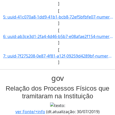
]
[
5: uuid-41c070a8-1dd9-41b1-bcb8-72ef5bfbfe07-numero-23325.000003.2019-02-interessado.nome-Daniel_Olivei]
]
[
6: uuid-ab3ce3d1-2fa4-4d46-b5b7-e08afae2f154-numero-23325.000004.2019-49-interessado.nome-Gabriel_Arauj]
]
[
7: uuid-7f275208-0e87-4f81-a12f-09259d4289bf-numero-23325.000005.2019-93-interessado.nome-Nalenkya_Rodr]
]
gov
Relação dos Processos Físicos que
tramitaram na Instituição
ver Fonte/+info
(dt.atualização: 30/07/2019)