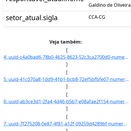
Galdino de Oliveira
setor_atual.sigla
CCA-CG
Veja também:
[
4: uuid-c4a0bad6-78b0-4625-8623-52c3ca2700d0-numero-23167.000001.2019-75-interessado.nome-Otavio_Italo_]
]
[
5: uuid-41c070a8-1dd9-41b1-bcb8-72ef5bfbfe07-numero-23325.000003.2019-02-interessado.nome-Daniel_Olivei]
]
[
6: uuid-ab3ce3d1-2fa4-4d46-b5b7-e08afae2f154-numero-23325.000004.2019-49-interessado.nome-Gabriel_Arauj]
]
[
7: uuid-7f275208-0e87-4f81-a12f-09259d4289bf-numero-23325.000005.2019-93-interessado.nome-Nalenkya_Rodr]
]